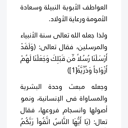
العواطف الأبوية النبيلة وسعادة
الأمومة ورعاية الأولاد.
ولذا جعله الله تعالى سنة الأنبياء
والمرسلين، فقال تعالى:
)
وَلَقَدْ
أَرْسَلْنَا رُسُلاً مِّن قَبْلِكَ وَجَعَلْنَا لَهُمْ
أَزْوَاجاً وَذُرِّيَّةً
[1]
(
وجعله مبعث وحدة البشرية
والمساواة فى الإنسانية، ونمو
أصولها وانسجام فروعها، فقال
تعال:
)
يَا أَيُّهَا النَّاسُ اتَّقُواْ رَبَّكُمُ