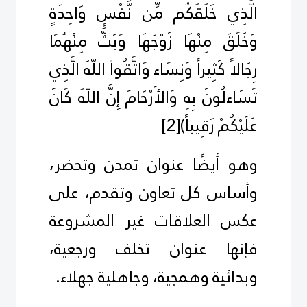
الَّذِي خَلَقَكُم مِّن نَّفْسٍ وَاحِدَةٍ
وَخَلَقَ مِنْهَا زَوْجَهَا وَبَثَّ مِنْهُمَا
رِجَالاً كَثِيراً وَنِسَاء وَاتَّقُواْ اللّهَ الَّذِي
تَسَاءلُونَ بِهِ وَالأَرْحَامَ إِنَّ اللّهَ كَانَ
عَلَيْكُمْ رَقِيباً
(
[2]
وهو أيضًا عنوان تمدن وتحضر،
وأساس كل تعاون وتقدم، على
عكس العلاقات غير المشروعة
فإنها عنوان تخلف ورجعية،
وبدائية وهمجية، وجاهلية جهلاء.