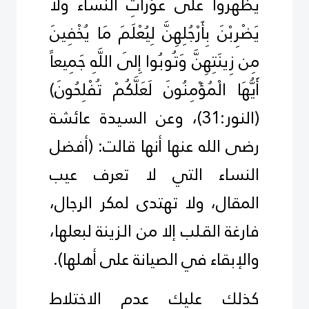
يَظْهَرُوا عَلَى عَوْرَاتِ النِّسَاء وَلَا
يَضْرِبْنَ بِأَرْجُلِهِنَّ لِيُعْلَمَ مَا يُخْفِينَ
مِن زِينَتِهِنَّ وَتُوبُوا إِلَى اللَّهِ جَمِيعاً
أَيُّهَا الْمُؤْمِنُونَ لَعَلَّكُمْ تُفْلِحُونَ
(
(النور:31)، وعن السيدة عائشة
رضى الله عنها أنها قالت: (أفضل
النساء التي لا تعرف عيب
المقال، ولا تهتدى لمكر الرجال،
فارغة القـلب إلا من الـزينة لبعلها،
والإبقاء في الصيانة على أهلها).
كذلك عليك عدم الاختلاط