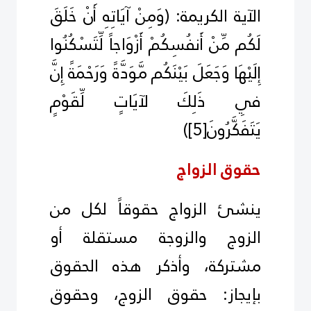
الآية الكريمة:
)
وَمِنْ آيَاتِهِ أَنْ خَلَقَ
لَكُم مِّنْ أَنفُسِكُمْ أَزْوَاجاً لِّتَسْكُنُوا
إِلَيْهَا وَجَعَلَ بَيْنَكُم مَّوَدَّةً وَرَحْمَةً إِنَّ
فِي ذَلِكَ لآيَاتٍ لِّقَوْمٍ
يَتَفَكَّرُونَ
[5]
(
حقوق الزواج
ينشئ الزواج حقوقاً لكل من
الزوج والزوجة مستقلة أو
مشتركة، وأذكر هذه الحقوق
بإيجاز: حقوق الزوج، وحقوق