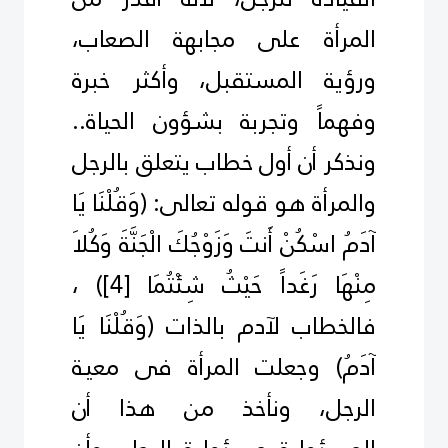
المرأة على مجابهة الصعاب،
ورؤية المستقبل، وأكثر خبرة
وفهماً وتجربة بشؤون الحياة..
ونذكر أن أول خطاب يتعلق بالرجل
والمرأة هو قوله تعالى:
)
وَقُلْنَا يَا
آدَمُ اسْكُنْ أَنتَ وَزَوْجُكَ الْجَنَّةَ وَكُلاَ
مِنْهَا رَغَداً حَيْثُ شِئْتُمَا
[4]
(
،
فالخطاب لآدم بالذات
)
وَقُلْنَا يَا
آدَمُ
(
وجعلت المرأة فى معيـة
الرجل، ونأخذ من هذا أن