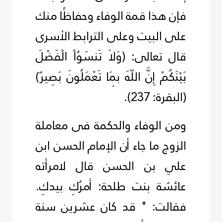
فإن هذا قمة الوفاء وحفاظًا منك
على البيت وعلى الترابط الأسرى
قال تعالى:
)
وَلاَ تَنسَوُاْ الْفَضْلَ
بَيْنَكُمْ إِنَّ اللّهَ بِمَا تَعْمَلُونَ بَصِيرٌ
(
(البقرة: 237).
ومن الوفاء والحكمة فى معاملة
الزوج ما جاء أن الإمام الحسن ابن
علي بن الحسن قال لامرأته
عائشة بنت طلحة‏:‏ أمرُكِ بيدكِ‏.
‏فقالت‏:‏ " قد كان عشرين سنة