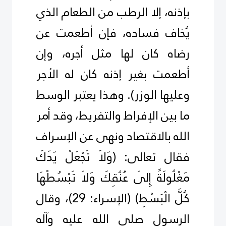
بإذنه، إلا الرطب من الطعام الذي
يُخاف فساده، فإن أطعمت عن
رضاه كان لها مثل أجره، وإن
أطعمت بغير إذنه كان له الأجر
وعليها الوزر). وهذا يعتبر الوسط
ما بين الإفراط والتفريط، وقد أمر
الله بالاقتصاد ونهى عن الإسراف
فقال تعالى:
)
وَلاَ تَجْعَلْ يَدَكَ
مَغْلُولَةً إِلَى عُنُقِكَ وَلاَ تَبْسُطْهَا
كُلَّ الْبَسْطِ
(
(الإسراء: 29)، وقال
الرسول صلى الله عليه وآله