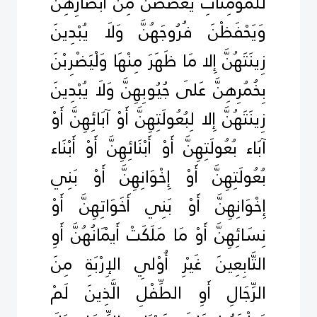
لِّلْمُؤْمِنَاتِ يَغْضُضْنَ مِنْ أَبْصَارِهِنَّ
وَيَحْفَظْنَ فُرُوجَهُنَّ وَلَا يُبْدِينَ
زِينَتَهُنَّ إِلا مَا ظَهَرَ مِنْهَا وَلْيَضْرِبْنَ
بِخُمُرِهِنَّ عَلَى جُيُوبِهِنَّ وَلَا يُبْدِينَ
زِينَتَهُنَّ إِلا لِبُعُولَتِهِنَّ أَوْ آبَائِهِنَّ أَوْ
آبَاء بُعُولَتِهِنَّ أَوْ أَبْنَائِهِنَّ أَوْ أَبْنَاء
بُعُولَتِهِنَّ أَوْ إِخْوَانِهِنَّ أَوْ بَنِي
إِخْوَانِهِنَّ أَوْ بَنِي أَخَوَاتِهِنَّ أَوْ
نِسَائِهِنَّ أَوْ مَا مَلَكَتْ أَيْمَانُهُنَّ أَوِ
التَّابِعِينَ غَيْرِ أُوْلِي الإِرْبَةِ مِنَ
الرِّجَالِ أَوِ الطِّفْلِ الَّذِينَ لَمْ