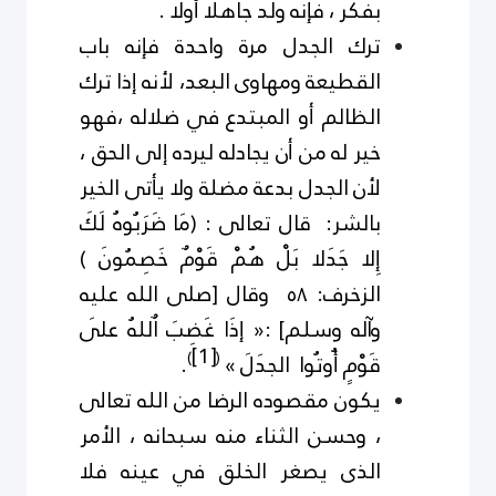
بفكر ، فإنه ولد جاهلا أولا .
ترك الجدل مرة واحدة فإنه باب
القطيعة ومهاوى البعد، لأنه إذا ترك
الظالم أو المبتدع في ضلاله ،فهو
خير له من أن يجادله ليرده إلى الحق ،
لأن الجدل بدعة مضلة ولا يأتى الخير
بالشر: قال تعالى : (
مَا ضَرَبُوهُ لَكَ
إِلا جَدَلا بَلْ هُمْ قَوْمٌ خَصِمُونَ )
الزخرف: ٥٨
وقال [صلى الله عليه
وآله وسلم] :« إذَا غَضِبَ اٌللهُ علَى
[1]
)
(
قَوْمٍ أُوتُوا الجدَلَ »
.
يكون مقصوده الرضا من الله تعالى
، وحسن الثناء منه سبحانه ، الأمر
الذى يصغر الخلق في عينه فلا