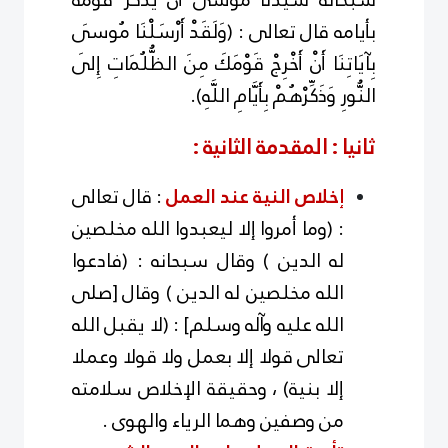
بأيامه قال تعالى : (وَلَقَدْ أَرْسَلْنَا مُوسَى
بِآيَاتِنَا أَنْ أَخْرِجْ قَوْمَكَ مِنَ الظُّلُمَاتِ إِلَى
النُّورِ وَذَكِّرْهُمْ بِأَيَّامِ اللَّهِ).
ثانيا : المقدمة الثانية :
إخلاص النية عند العمل
: قال تعالى
: (وما أمروا إلا ليعبدوا الله مخلصين
له الدين ) وقال سبحانه : (فادعوا
الله مخلصين له الدين ) وقال [صلى
الله عليه وآله وسلم] : (لا يقبل الله
تعالى قولا إلا بعمل ولا قولا وعملا
إلا بنية) ، وحقيقة الإخلاص سلامته
من وصفين وهما الرياء والهوى .