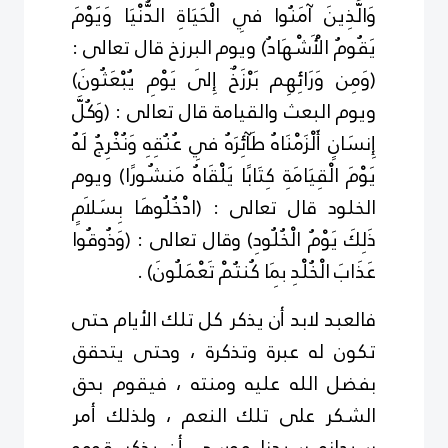
وَالَّذِينَ آمَنُوا فِي الْحَيَاةِ الدُّنْيَا وَيَوْمَ
يَقُومُ الْأَشْهَادُ) ويوم البرزخ قال تعالى :
(وَمِن وَرَائِهِم بَرْزَخٌ إِلَى يَوْمِ يُبْعَثُونَ)
ويوم البعث والقيامة قال تعالى : (وَكُلَّ
إِنسَانٍ أَلْزَمْنَاهُ طَآئِرَهُ فِي عُنُقِهِ وَنُخْرِجُ لَهُ
يَوْمَ الْقِيَامَةِ كِتَابًا يَلْقَاهُ مَنشُورًا) ويوم
الخلود قال تعالى : (ادْخُلُوهَا بِسَلاَمٍ
ذَلِكَ يَوْمُ الْخُلُودِ) وقال تعالى : (وَذُوقُوا
عَذَابَ الْخُلْدِ بِمَا كُنتُمْ تَعْمَلُونَ) .
فالعبد لابد أن يذكر كل تلك الأيام حتى
تكون له عبرة وتذكرة ، وحتى يتحقق
بفضل الله عليه ومنته ، فيقوم بحق
الشكر على تلك النعم ، ولذلك أمر
سبحانه سيدنا موسى أن يذكر قومه