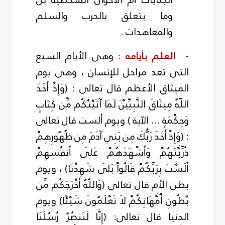
وما يتعلق بالحرب والسلم
والمعاهدات .
- العلم بأيامه
:
وهى الأيام السبع
التى تعد مراحل للإنسان ، وهى يوم
الميثاق الأعظم قال تعالى : (وَإِذْ أَخَذَ
اللّهُ مِيثَاقَ النَّبِيِّيْنَ لَمَا آتَيْتُكُم مِّن كِتَابٍ
وَحِكْمَةٍ ... الآية ) ويوم ألست قال تعالى
: (وَإِذْ أَخَذَ رَبُّكَ مِن بَنِي آدَمَ مِن ظُهُورِهِمْ
ذُرِّيَّتَهُمْ وَأَشْهَدَهُمْ عَلَى أَنفُسِهِمْ
أَلَسْتَ بِرَبِّكُمْ قَالُواْ بَلَى شَهِدْنَا) ، ويوم
بطن الأم قال تعالى (وَاللّهُ أَخْرَجَكُم مِّن
بُطُونِ أُمَّهَاتِكُمْ لاَ تَعْلَمُونَ شَيْئًا) ويوم
الدنيا قال تعالى: (إِنَّا لَنَنصُرُ رُسُلَنَا