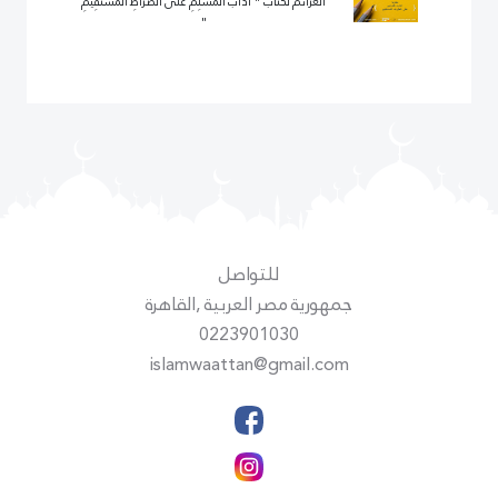
العزائم لكتاب " آدَابُ الْمُسْلِمِ عَلَى الصِّرَاطِ الْمُسْتَقِيمِ
"
للتواصل
جمهورية مصر العربية ,القاهرة
0223901030
islamwaattan@gmail.com