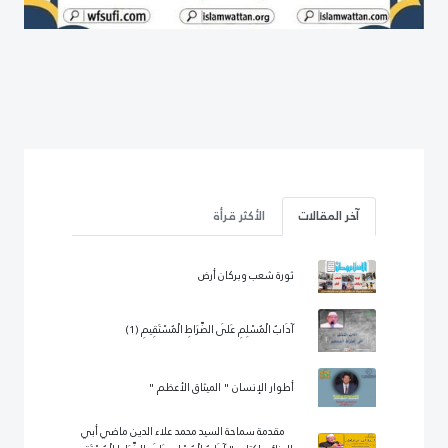
آخر المقالات
الأكثر قرأة
ثورة شعب وبركان أرض
آدَابُ الْمُسْلِمِ عَلَى الصِّرَاطِ الْمُسْتَقِيمِ (1)
أطوار الإنسان " الميثاق الأعظم "
مقدمة سماحة السيد محمد علاء الدين ماضي أبي