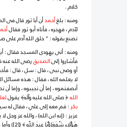
كلام .
ومنه : بلغ
أحمد
أن أبا ثور قال فى ال
لآدم ، فهجره ، فأتاه أبو ثور فقال
أحم
تصنع بقوله : " خلق الله آدم على صور
ومنه : أتى يهودى المسجد فقال : أي
فأشاروا إلى
الصديق
رضى الله عنه قا
أو وصى نبى ، قال : سل ، قال : فأخب
لا يعلمه الله ، فقال : هذه مسائل ال
أنصفتموه ، إما أن تجيبوه ، وإما أن
الله
﴿ صلى الله عليه وآله﴾ يقول
لعل
بكر
: قم معه إلى علي ، فقال له سي
عزيز : (إنه ابن الله) ، والله عز وجل لا 
هَؤُلاء شُفَعَاؤُنَا عِندَ اللّهِ ﴾ (
[2]
) وأما