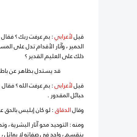
قيل
لأعرابي
: بم عرفت ربك ؟ فقال :
الحمير ، وآثار الأقدام تدل على المسي
ذلك على العليم القدير ؟
قد يستدل بظاهر عن باطن 
قيل
لأعرابى
: بم عرفت الله ؟ فقال 
حبائل المقدور .
وقال
الدقاق
: لو كان إبليس بالحق عار
ومنه : التوحيد محو آثار البشرية ، وت
ينقسم ، واحد فى صفاته لا يماثل ، و