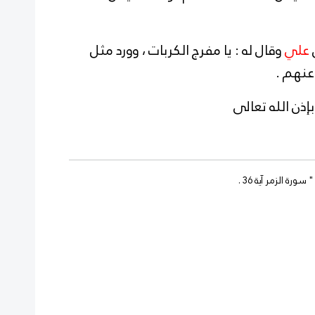
علي
وقال له : يا مفرج الكربات ، وورد مثل
عنهم .
له تعالى
رة الزمر آية 36 .