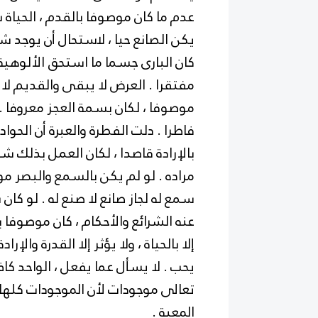
عدم ما كان موصوفا بالقدم ، الحياة 
يكن الصانع حيا ، لاستحال أن يوجد شيئ
كان البارى جسما ما استحق الألوهية ا
مفتقرا . العرض لا يبقى والقديم لا 
موصوفا ، لكان بسمة العجز معروفا . ل
فاطرا . دلت الفطرة والعبرة أن الحوا
بالإرادة قاصدا ، لكان العمل بذلك شا
مراده . لو لم يكن بالسمع والبصر موص
سمع له لجاز صانع لا صنع له . لو كا
عنه الشرائع والأحكام ، كان موصوفا 
إلا بالحياة ، ولا يؤثر إلا القدرة والإرادة
يحب . لا يسأل عما يفعل ، الواحد كاف
تعالى موجودات لأن الموجودات كلها كا
المعية .