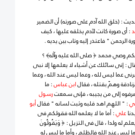
حديث : (خلق الله آدم على صورته) أن الضمير
د
: أى صورة كانت لآدم يخلقه عليها ، كيف
ة الرحمن " فاعتذر إليه وتاب بين يديه .
كم وصي محمد ﴿ صلى الله عليه وآله﴾ ؟
ل : إنى سائلك عن أشياء لا يعلمها إلا نبى
رنى عما ليس لله ، وعما ليس عند الله ، وعما
زنادقة وهمّ بقتله ، فقال
ابن عباس
: ما
 تصرفوه إلى من يجيبه ، فإنى سمعت
رسول
ي
: " اللهم اهد قلبه وثبت لسانه " فقال
أبو
دنا
علي
: أما ما لا يعلمه الله فقولكم فى
يعلم له ولدا ، قال فى التزيل : ﴿ وَيَقُولُونَ
 ما ليس عند الله فالظلم ، وأما ما ليس له