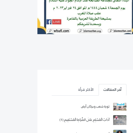
آخر المقالات
الأكثر قرأة
ثورة شعب وبركان أرض
آدَابُ الْمُسْلِمِ عَلَى الصِّرَاطِ الْمُسْتَقِيمِ (1)