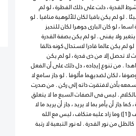
شرط القدرة ، دلت على ذلك الفطرة ، لو لم
ا . لو لم يكن باقيا لكان للألوهية منافيا . لو
سما ، لو كان البارى جوهرا لكان للتحيز
يتغير ولا يفنى . لو لم يكن بصفة القدرة
و لم يكن عالما قادرا لاستحال كونه خالقا
دث لا تحصل إلا من ذى قدرة ، لو لم يكن
هدا . من تنوع إيجاده ، دل ذلك على أن الفعل
وفا ، لكان لضديهما مألوفا . لو جاز سامع لا
ن سمعه بأذن لافتقرت ذاته إلى ركن . من صدرت
بالكلام . ليس فى الصفات السبع ما لا يتعلق
 ، كما جاز أن يأمر بما
لا يريد ، جاز أن يريد ما لا
 (
[1]
) وما زاد عليه متكاف ، ليس مع الله
لظل من نور القدرة . له نور التبعية لا رتبة