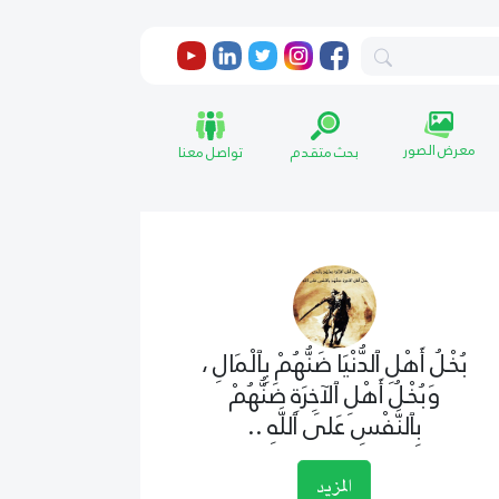
معرض الصور
بحث متقدم
تواصل معنا
بُخْـلُ أَهْلِ ٱلدُّنْيَا ضَنُّهُمْ بِٱلْمَالِ ،
وَبُخْـلُ أَهْلِ ٱلآخِرَةِ ضَنُّهُمْ
بِٱلنَّفْسِ عَلَى ٱللَّهِ ..
المزيد