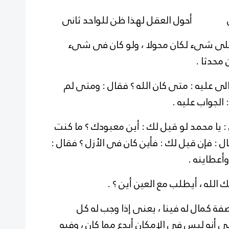
انى أحول العقل لهذا ظن للواحد ثانى
على شىء لكان محولا ، ولو كان فى شىء
محدثا .
لى عليه : متى كان الله ؟ فقال : ومتى لم
 الجواب عليه .
: يا محمد لو قيل لك : أين معبودك ؟ ما كنت
ال : فإن قيل لك : فأين كان فى الأزل ؟ فقال :
أعطاينه .
 الله ، أيطلب مع العين أين ؟ .
 كمال له فينا ، يعنى إذا وجب له كل
 أنه ليس فى الإمكان أبدع مما كان ، وفيه