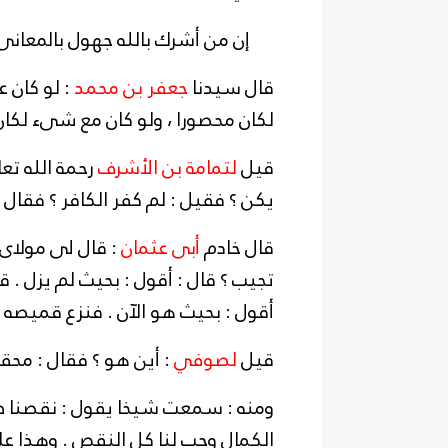
إن من أشرك بالله جهول بالمع
قال سيدنا
جعفر بن محمد
: لو كان 
لكان محصورا ، ولو كان مع شىء لكان 
قيل
لتمامة بن الأشرف
رحمة الله تعا
يكن ؟ فقيل : لم كفر الكافر ؟ فقال :
قال خادم
أبى عثمان
: قال لى مولاى 
تجيب ؟ قال : أقول : بحيث لم يزل . ق
أقول : بحيث هو الآن . فنزع قميصه و
قيل
لصوف
: أين هو ؟ فقال : محقك
ومنه : سمعت شيخا يقول : نقصنا صفة
الكمال وجب لنا كل النقص . وهذا على