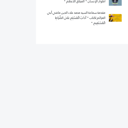
أطوار الإنسان " الميثاق الأعظم "
مقدمة سماحة السيد محمد علاء الدين ماضي أبي
العزائم لكتاب " آدَابُ الْمُسْلِمِ عَلَى الصِّرَاطِ
الْمُسْتَقِيمِ "