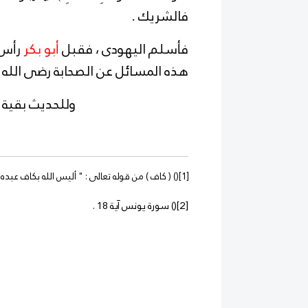
فالشريك .
فأسلم اليهودى ، فقبل
أبو بكر
رأس
هذه المسائل عن الصحابة رضى الله 
وللحديث بقية بإذن ال
[1]
)
) ( كاف ) من قوله تعالى : " أليس الله بكاف عبده " سو
[2]
)
) سورة يونس آية 18 .