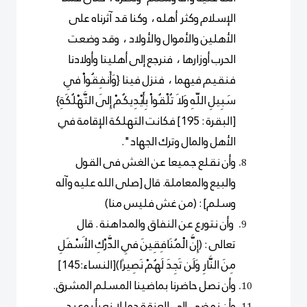
الإسلام وكثر أهله ، وكنا قد آثرناه على
الأهلين والأموال والأولاد ، وقد وضعت
الحرب أوزارها ، فنرجع إلى أهلينا وأولادنا
فنقيم فيهما ، فنزل فينا {وَأَنفِقُواْ فِي
سَبِيلِ اللّهِ وَلاَ تُلْقُواْ بِأَيْدِيكُمْ إِلَى التَّهْلُكَةِ}
[البقرة : 195] فكانت التهلكة الإقامة في
الأهل والمال وترك الجهاد".
وأن نقلع جميعا عن الغش فى القول
والبيع والمعاملة. قال [صلى الله عليه وآله
وسلم] : (من غش فليس منا)
وأن نتورع عن النفاق والمداهنة . قال
تعالى : (إِنَّ الْمُنَافِقِينَ فِي الدَّرْكِ الأَسْفَلِ
مِنَ النَّارِ وَلَن تَجِدَ لَهُمْ نَصِيرًا)[النساء:145]
وأن نصل حاضرنا بماضينا المسلم المشرق.
وأن نمضى إلى العزة قدما لا نعبأ بوعيد،