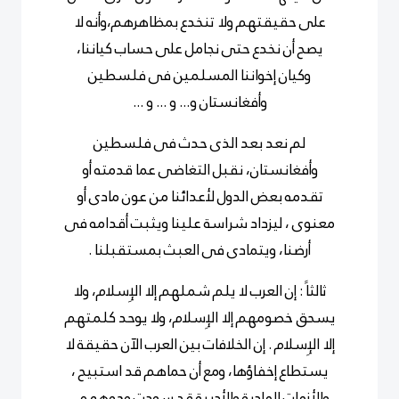
على حقيقتهم ولا تنخدع بمظاهرهم،وأنه لا
يصح أن نخدع حتى نجامل على حساب كياننا،
وكيان إخواننا المسلمين فى فلسطين
وأفغانستان و... و ... و ...
لم نعد بعد الذى حدث فى فلسطين
وأفغانستان، نقبل التغاضى عما قدمته أو
تقدمه بعض الدول لأعدائنا من عون مادى أو
معنوى ، ليزداد شراسة علينا ويثبت أقدامه فى
أرضنا، ويتمادى فى العبث بمستقبلنا .
ثالثاً : إن العرب لا يلم شملهم إلا الإِسلام، ولا
يسحق خصومهم إلا الإِسلام، ولا يوحد كلمتهم
إلا الإِسلام . إن الخلافات بين العرب الآن حقيقة لا
يستطاع إخفاؤها، ومع أن حماهم قد استبيح ،
والأزمات المادية والأدبية قد سودت وجوههم ،