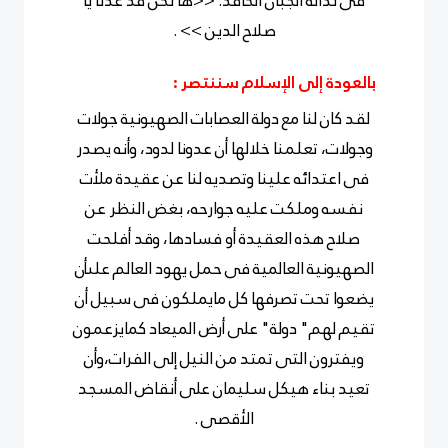
فى نذالة الجبان الحاقد: <<ها نحن قد عدنا يا
صلاح الدين >> .
بالعودة إلى الإسلام سننتصر :
لقد كان لنا مع دولة العصابات الصهيونية جولات
وجولات، تعلمنا خلالها أن عدونا لدود، وأنه يصدر
فى اعتدائه علينا وتصديه لنا عن عقيدة ملأت
نفسه وملكت عليه جوارحه، بغض النظر عن
صلاح هذه العقيدة أو فسادها، وقد أفلحت
الصهيونية العالمية فى حمل يهود العالم علىأن
يضعوا تحت تصرفها كل مايملكون فى سبيل أن
تقيم لهم" دولة" على أرض الميعاد كمايزعمون
ويفترون التى تمتد من النيل إلى الفرات،وأن
تعيد بناء هيكل سليمان على أنقاض المسجد
الأقصى .