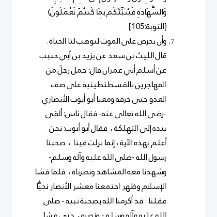
وَالشَّهَادَةِ فَيُنَبِّئُكُم بِمَا كُنتُمْ تَعْمَلُونَ)
[التوبة:105]
وأن نحرص على الموت لتوهب لنا الحياة .
قال الليث بن سعد عن يزيد بن أبي حبيب
عن أسلم أبي عمران قال: حمل رجلٌ من
المهاجرين بالقسطنطينية على صف
العدو حتى خرقه ومعنا أبو أيوب الأنصاري
-رضي الله تعالى عنه- فقال ناس: ألقى
بيده إلى التهلكة ، فقال أبو أيوب: نحن
أعلم بهذه الآية ، إنما نزلت فينا ، صحبنا
رسول الله -صلى الله عليه وآله وسلم-
وشهدنا معه المشاهد ونصرناه ، فلما فشا
الإسلام وظهر اجتمعنا معشر الأنصار نجيًّا
فقلنا : قد أكرمنا الله بصحبة نبيه - صلى
الله عليه وآله وسلم- ونصره ، حتى فشا