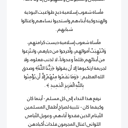
مأساة شعوب إسلامية ذبح طواغيت البوذية
والهندوكية أبناءهم واستحيوا نساءهم واغتالوا
شبابهم .
مأساة شعوب إسلامية ديست كرامتهم،
وَانْتُهِبَتْ أموالهم، وأُخرجوا من ديارهم
،
وانتُزِعوا
من أبنائهم ظلماً وعدواناً، لا لذنب فعلوه، ولا
لجريمة ارتكبوها إلا أن يقولوا ﴿رَبُّنَا اللَّهُ﴾ وصدق
الله العظيم : ﴿وَمَا نَقَمُوا مِنْهُمْ إِلَّا أَن يُؤْمِنُوا
بِاللَّهِ الْعَزِيزِ الْحَمِيدِ
﴾ .
نرفع هذا النداء إلى كل مسلم - أينما كان
وكيفما كان - تلبية لصراخ أطفال المسلمين
الأيتام الذين فقدوا آباءهم، وعويل الأيامى
اللواتى اغتال المجرمون فلذات أكبادهن.