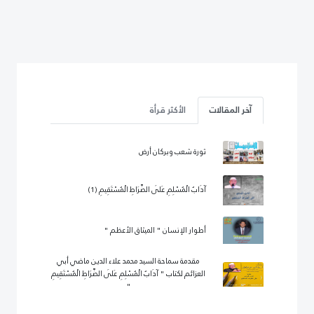
آخر المقالات
الأكثر قرأة
ثورة شعب وبركان أرض
آدَابُ الْمُسْلِمِ عَلَى الصِّرَاطِ الْمُسْتَقِيمِ (1)
أطوار الإنسان " الميثاق الأعظم "
مقدمة سماحة السيد محمد علاء الدين ماضي أبي
العزائم لكتاب " آدَابُ الْمُسْلِمِ عَلَى الصِّرَاطِ الْمُسْتَقِيمِ
"