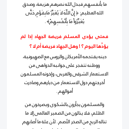
ما بأنفسهم فبدل الله نصرهم هزيمة، وصدق
الله العظيم: ﴿ إِنَّ اللّهَ لاَ يُغَيِّرُ مَابِقَوْمٍ حَتَّى
يُغَيِّرُواْ مَا بِأَنْفُسِهِمْ﴾ .
فمتى يؤدى المسلم فريضة الجهاد إذا لم
يؤدِّها اليوم ؟ ! وهل الجهاد فريضة أم لا ؟
دينه يقتحمه الأمريكان والروس مع الصهيونية،
ووطنه تتفجر على جوانبه الدواهى من
الاستعمار الشرقى والغربى، وإخوته المسلمون
أخرجتهم دول الاستعمار من ديارهم وصادرت
أموالهم .
والمسلمون يجأرون بالشكوى ويصرخون من
الظلم، فلا ينالون من الضمير العالمى إلا ما
تناله الريح من الصخر الأصم . لأن علة ما أصابهم