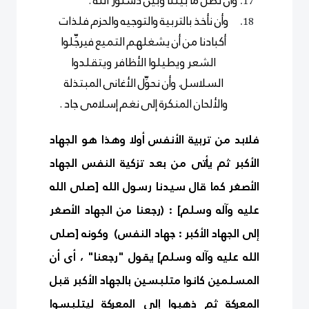
وأن نصل ما بيننا وبين دستور الله .
وأن نأخذ بالتربية والتوجيه والحزم فلذات
أكبادنا من أن يشغلهم التميع فيرجِّلوا
الشعر ويطيلوا الأظافر ويتقلدوا
السلاسل. وأن نحوِّل الأغانى المبتذلة
والألحان المنكرة إلى نغم إسلامى جاد .
فلابد من تربية الأنفس أولا وهذا هو الجهاد
الأكبر ثم يأتى من بعد تزكية النفس الجهاد
الأصغر كما قال سيدنا رسول الله [صلى الله
عليه وآله وسلم] : (رجعنا من الجهاد الأصغر
إلى الجهاد الأكبر : جهاد النفس) وكونه [صلى
الله عليه وآله وسلم] يقول "رجعنا" ، أى أن
المسلمين كانوا متلبسين بالجهاد الأكبر قبل
المعركة ثم ذهبوا إلى المعركة ليتلبسوا