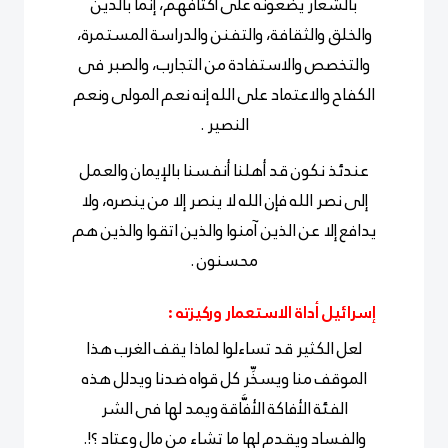
بالشعار يضعونه على أكتافهم، إنما بالدين
والخلق والثقافة، والتفنن والدراسة المستمرة،
والتخصص والاستفادة من التجارب، والصبر فى
الكفاح والاعتماد على الله إنه نعم المولى ونعم
النصير .
عندئذ نكون قد أهلنا أنفسنا بالإيمان والعمل
إلى نصر الله فإن الله لا ينصر إلا من ينصره، ولا
يدافع إلا عن الذين آمنوا والذين اتقوا والذين هم
محسنون .
إسرائيل أداة الاستعمار وركيزته :
لعل الكثير قد تساءلوا لماذا يقف الغرب هذا
الموقف منا ويسخِّر كل قواه ضدنا ويدلل هذه
الفئة الأفاكة الأفَّاقة ويمد لها فى الشر
والفساد ويقدم لها ما تشاء من مال وعتاد ؟!.