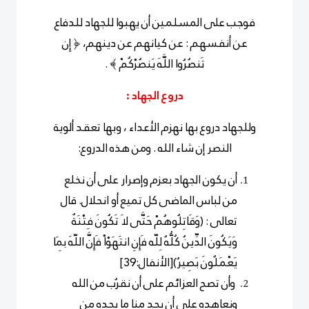
فوجب على المسلمين أن يهبوا للجهاد للدفاع
عن أنفسهم : عن كيانهم عن دينهم، ﴿ إِن
تَنصُرُوا اللَّهَ يَنصُرْكُمْ
﴾ .
دروع الجهاد :
وللجهاد دروع بها نهزم الأعداء ، وبها تعقد ألوية
النصر إن شاء الله . ومن هذه الدروع:
أن يكون الجهاد بعزم وإصرار على أن نخلع
من لباس الماضى كل تميع أو انحلال. قال
تعالى : (وَقَاتِلُوهُمْ حَتَّى لاَ تَكُونَ فِتْنَةٌ
وَيَكُونَ الدِّينُ كُلُّهُ لِلّه فَإِنِ انتَهَوْاْ فَإِنَّ اللّهَ بِمَا
يَعْمَلُونَ بَصِيرٌ)[الأنفال:39]
وأن تصح العزائم على أن نقرُب من الله
ونعاهده على أن يجد منا ما يجده من