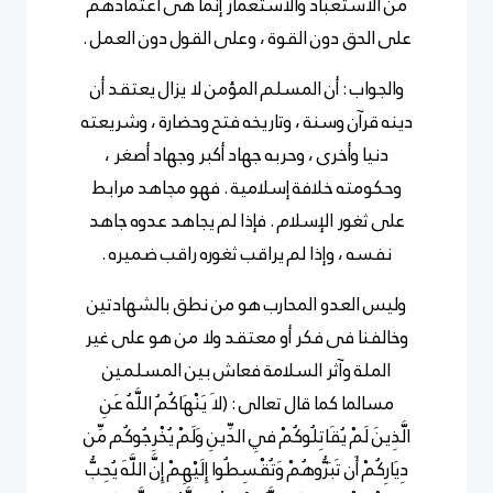
من الاستعباد والاستعمار إنما هى اعتمادهم
على الحق دون القوة ، وعلى القول دون العمل .
والجواب : أن المسلم المؤمن لا يزال يعتقد أن
دينه قرآن وسنة ، وتاريخه فتح وحضارة ، وشريعته
دنيا وأخرى ، وحربه جهاد أكبر وجهاد أصغر ،
وحكومته خلافة إسلامية . فهو مجاهد مرابط
على ثغور الإسلام . فإذا لم يجاهد عدوه جاهد
نفسه ، وإذا لم يراقب ثغوره راقب ضميره .
وليس العدو المحارب هو من نطق بالشهادتين
وخالفنا فى فكر أو معتقد ولا من هو على غير
الملة وآثر السلامة فعاش بين المسلمين
مسالما كما قال تعالى : (لاَ يَنْهَاكُمُ اللَّهُ عَنِ
الَّذِينَ لَمْ يُقَاتِلُوكُمْ فِي الدِّينِ وَلَمْ يُخْرِجُوكُم مِّن
دِيَارِكُمْ أَن تَبَرُّوهُمْ وَتُقْسِطُوا إِلَيْهِمْ إِنَّ اللَّهَ يُحِبُّ