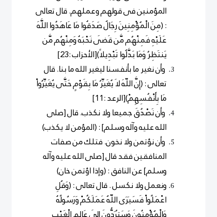
المؤمنين فى قولهم وعملهم. قال تعالى
: (مِنَ الْمُؤْمِنِينَ رِجَالٌ صَدَقُوا مَا عَاهَدُوا اللَّهَ
عَلَيْهِ فَمِنْهُم مَّن قَضَى نَحْبَهُ وَمِنْهُم مَّن
يَنتَظِرُ وَمَا بَدَّلُوا تَبْدِيلاً)[الأحزاب :23]
وأن نغير ما بأنفسنا ليغير الله ما بنا. قال
تعالى : (إِنَّ اللّهَ لاَ يُغَيِّرُ مَا بِقَوْمٍ حَتَّى يُغَيِّرُواْ
مَا بِأَنْفُسِهِمْ)[الرعد :11]
وأن نَصْدُقَ جميعا ولا نكذب. قال [صلى
الله عليه وآله وسلم] : (المؤمن لا يكذب)
وأن نؤتمن ولا نخون. فتلك من صفات
المنافقين فقد قال [صلى الله عليه وآله
وسلم] عن النافق : (وإذا اؤتمن خان)
ونعمل ولا نكسل . قال تعالى : (وَقُلِ
اعْمَلُواْ فَسَيَرَى اللّهُ عَمَلَكُمْ وَرَسُولُهُ
وَالْمُؤْمِنُونَ وَسَتُرَدُّونَ إِلَى عَالِمِ الْغَيْبِ