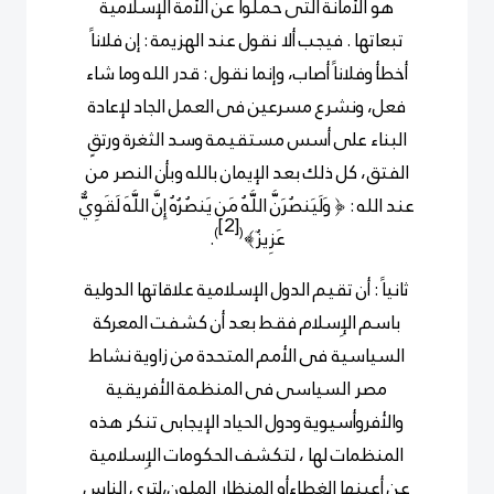
هو الأمانة التى حملوا عن الأمة الإسلامية
تبعاتها . فيجب ألا نقول عند الهزيمة : إن فلاناً
أخطأ وفلاناً أصاب، وإنما نقول : قدر الله وما شاء
فعل، ونشرع مسرعين فى العمل الجاد لإعادة
البناء على أسس مستقيمة وسد الثغرة ورتقِِ
الفتق، كل ذلك بعد الإيمان بالله وبأن النصر من
عند الله : ﴿ وَلَيَنصُرَنَّ اللَّهُ مَن يَنصُرُهُ إِنَّ اللَّهَ لَقَوِيٌّ
[2]
)
(
عَزِيزٌ﴾
.
ثانياً : أن تقيم الدول الإسلامية علاقاتها الدولية
باسم الإِسلام فقط بعد أن كشفت المعركة
السياسية
فى الأمم المتحدة من زاوية نشاط
مصر السياسى فى المنظمة الأفريقية
والأفروأسيوية ودول الحياد الإيجابى تنكر هذه
المنظمات لها ، لتكشف الحكومات الإِسلامية
عن أعينها الغطاءأو المنظار الملون،لترى الناس