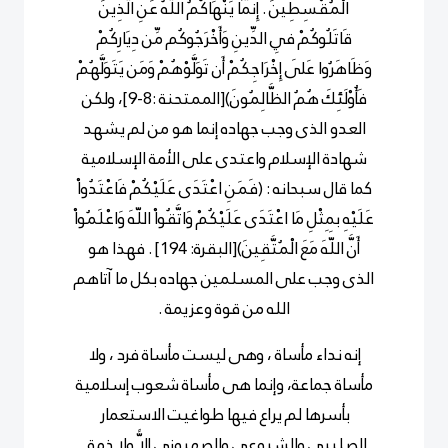
الْمُقْسِطِينَ . إِنَّمَا يَنْهَاكُمُ اللَّهُ عَنِ الَّذِينَ
قَاتَلُوكُمْ فِي الدِّينِ وَأَخْرَجُوكُم مِّن دِيَارِكُمْ
وَظَاهَرُوا عَلَى إِخْرَاجِكُمْ أَن تَوَلَّوْهُمْ وَمَن يَتَوَلَّهُمْ
فَأُوْلَئِكَ هُمُ الظَّالِمُونَ)[الممتحنة :8-9]، ولكن
العدو الذى وجب جهاده إنما هو من لم يشهد
شهادة الإسلام واعتدى على الأمة الإسلامية
كما قال سبحانه : (فَمَنِ اعْتَدَى عَلَيْكُمْ فَاعْتَدُواْ
عَلَيْهِ بِمِثْلِ مَا اعْتَدَى عَلَيْكُمْ وَاتَّقُواْ اللّهَ وَاعْلَمُواْ
أَنَّ اللّهَ مَعَ الْمُتَّقِينَ)[البقرة: 194] . فهذا هو
الذى وجب على المسلمين جهاده بكل ما آتاهم
الله من قوة وعزيمة .
إنه نداء مأساة ، وهى ليست مأساة فرد ، ولا
مأساة جماعة، وإنما هى مأساة شعوب إسلامية
بأسرها لم يراع فيها طواغيت الاستعمار
الصليبى والشيوعى والصهيونى إلاًّ ولا ذمة .