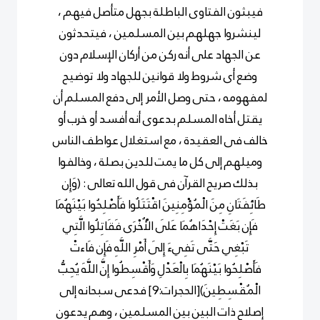
فيبثون الفتاوى الباطلة بجهل متأصل فيهم ،
لينشروا جهلهم بين المسلمين ، فيتحدثون
عن الجهاد على أنه ركن من أركان الإسلام دون
وضع أى شروط ولا قوانين للجهاد ولا توضيح
لمفهومه ، حتى وصل الأمر إلى دفع المسلم أن
يقتل أخاه المسلم بدعوى أنه أفسد أو خرب أو
خالف فى العقيدة ، مع استغلال عواطف الناس
وميلهم إلى كل ما يمت للدين بصلة ، وخالفوا
بذلك صريح القرآن فى قول الله تعالى : (وَإِن
طَائِفَتَانِ مِنَ الْمُؤْمِنِينَ اقْتَتَلُوا فَأَصْلِحُوا بَيْنَهُمَا
فَإِن بَغَتْ إِحْدَاهُمَا عَلَى الْأُخْرَى فَقَاتِلُوا الَّتِي
تَبْغِي حَتَّى تَفِيءَ إِلَى أَمْرِ اللَّهِ فَإِن فَاءتْ
فَأَصْلِحُوا بَيْنَهُمَا بِالْعَدْلِ وَأَقْسِطُوا إِنَّ اللَّهَ يُحِبُّ
الْمُقْسِطِينَ)[الحجرات:9] فدعى سبحانه إلى
إصلاح ذات البين بين المسلمين ، وهم يدعون