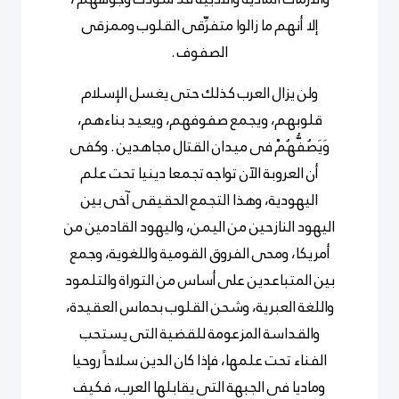
إلا أنهم ما زالوا متفرِّقى القلوب وممزقى
الصفوف .
ولن يزال العرب كذلك حتى يغسل الإسلام
قلوبهم، ويجمع صفوفهم، ويعيد بناءهم،
وَيَصُفُّهُمْ فى ميدان القتال مجاهدين . وكفى
أن العروبة الآن تواجه تجمعا دينيا تحت علم
اليهودية، وهذا التجمع الحقيقى آخى بين
اليهود النازحين من اليمن، واليهود القادمين من
أمريكا، ومحى الفروق القومية واللغوية، وجمع
بين المتباعدين على أساس من التوراة والتلمود
واللغة العبرية، وشحن القلوب بحماس العقيدة،
والقداسة المزعومة للقضية التى يستحب
الفناء تحت علمها، فإذا كان الدين سلاحاً روحيا
وماديا فى الجبهة التى يقابلها العرب، فكيف