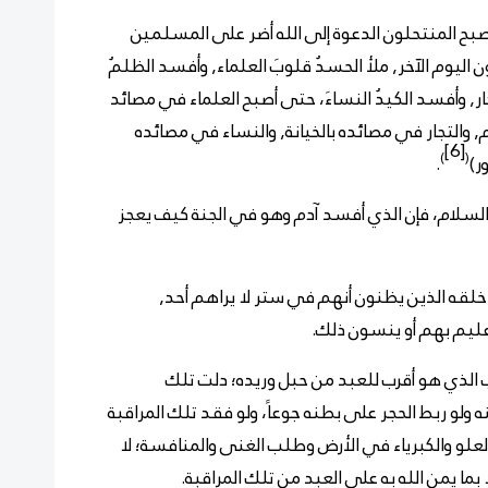
أصبح المنتحلون الدعوة إلى الله أضر على المسلمين
ن اليوم الآخر, ملأ الحسدُ قلوبَ العلماء, وأفسد الظلمُ
لتجار, وأفسد الكيدُ النساءَ، حتى أصبح العلماء في مصائد
 والتجار في مصائده بالخيانة, والنساء في مصائده
[6]
)
(
ور)
.
السلام، فإن الذي أفسد آدم وهو في الجنة كيف يعجز
خلقه الذين يظنون أنهم في ستر لا يراهم أحد,
عليم بهم أو ينسون ذلك.
ب الذي هو أقرب للعبد من حبل وريده؛ دلت تلك
ولو ربط الحجر على بطنه جوعاً، ولو فقد تلك المراقبة
العلو والكبرياء في الأرض وطلب الغنى والمنافسة؛ لا
ما يمن الله به على العبد من تلك المراقبة.