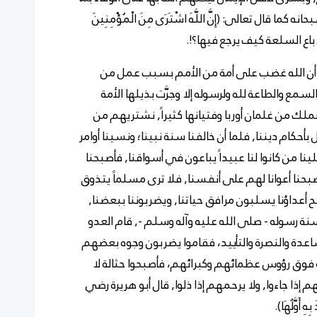
ا قال تعالى: (إِنَّ اللَّهَ اشْتَرَى مِنَ الْمُؤْمِنِينَ
اع السلعة كيف يرجع فيها؟!.
 أن الله غضب على أمة من الأمم بسبب عمل من
مع والطاعة لله ولرسوله إلا وجرَّت بذيلها الأمة
ملك من غلمان أوربا وفتيانها كثيراً, نشتريهم من
 بأحكام ديننا, فلما أن خالفنا سنة نبينا؛ ونسينا أوامر
لينا من كانوا لنا عبيداً يباعون في أسواقنا, فأصبحنا
أصبحنا أعوانا لهم على أنفسنا, فلا ترى مسلماً يتذوق
ح أعداؤنا يسلبون مرافق حياتنا, ويضربوننا ببعضنا,
وسنة رسوله
- صلى الله عليه وآله وسلم -
, قام العدو
مساعدة والنصرة والتأييد، فقاموا يضربون وجوه بعضهم
فوق رؤوس عظمائهم وكبرائهم، فأصبحوا حثالة لا
 إذا جاءوا, ولا يرحمهم إذا ذلوا, قال أبو هريرة رضي
ِ أَوَّلُهَا).