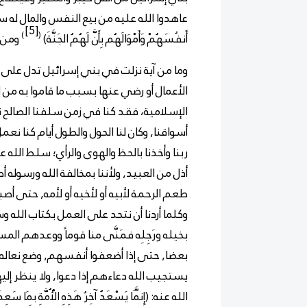
عاهدوا الله عليه من بيع النفس والمال له سبحانه كم
[5]
)
(
أَنفُسَهُمْ وَأَمْوَالَهُم بِأَنَّ
لَهُمُ الجَنَّةَ)
ومن ب
وما من آية نزلت في بني إسرائيل تدل على
الأعمال أو رضي عنها بسبب ما قاموا به من الس
الإسلامية، فقد كنا في زمن سلفنا الصالح ن
أسواقنا, وكان لنا الحول والطول أيام كنا نعمل
ربنا وأخذنا بالحظ والهوى والرأي؛ سلط الله ع
أذل من العبيد, ولأننا بمخالفة الله ورسوله 
طعم الرحمة لأبيه أو لأخيه أو لأمه, حتى أصب
وكلما أردنا أن نتحد على العمل بكتاب الله 
بخيله ورَجِلِه فمَنَّى منا قوماً ووعدهم ال
بعضا, حتى إذا أضعفوا أنفسهم, وضع نعاله 
يستجيب الله دعاءهم إذا دعوا, ولا ينظر إليهم
الله عنه: (إِنَّمَا يَسْعَدُ آخِرُ هَذِهِ الْأُمَّةِ بِمَا سَعِدَ بِه