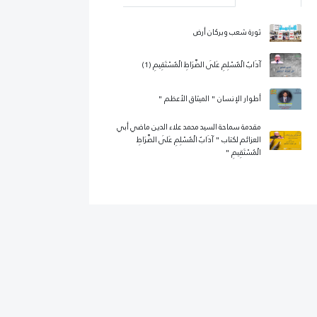
ثورة شعب وبركان أرض
آدَابُ الْمُسْلِمِ عَلَى الصِّرَاطِ الْمُسْتَقِيمِ (1)
أطوار الإنسان " الميثاق الأعظم "
مقدمة سماحة السيد محمد علاء الدين ماضي أبي
العزائم لكتاب " آدَابُ الْمُسْلِمِ عَلَى الصِّرَاطِ
الْمُسْتَقِيمِ "