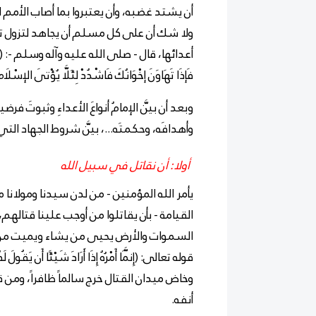
أن يشتد غضبه، وأن يعتبروا بما أصاب الأمم ا
ولا شك أن على كل مسلم أن يجاهد لتزول تلك
أعدائها، قال
- صلى الله عليه وآله وسلم -
: (
فَإذَا تَهَاوَنَ إخْوَانُكَ فَاشْدُدْ لِئَلَّا يُؤْتَى الإسْلَا
وبعد أن بيَّن الإمامُ أنواعَ الأعداءِ وثبوتَ فر
وأهدافَه، وحكمتَه...، بيَّن شروط الجهاد الت
أولا: أن نقاتل في سبيل الله
يأمر الله المؤمنين - من لدن سيدنا ومولانا
القيامة - بأن يقاتلوا من أوجب علينا قتالهم، ب
السموات والأرض يحيى من يشاء ويميت من يش
قوله تعالى: (إِنَّمَا أَمْرُهُ إِذَا أَرَادَ شَيْئًا أَن يَقُولَ 
وخاض ميدان القتال خرج سالماً ظافراً، ومن 
أنفه.