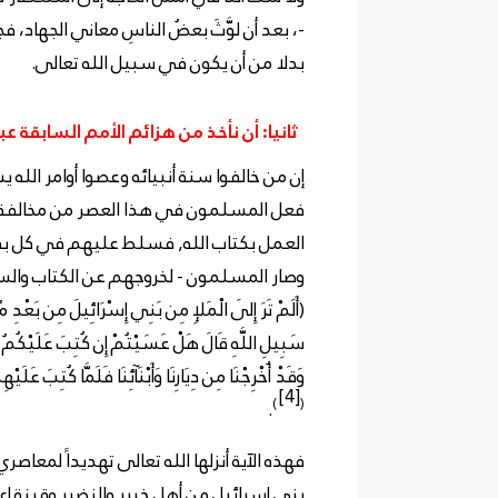
-، بعد أن لوَّثَ بعضُ الناسِ معاني الجهاد،
بدلا من أن يكون في سبيل الله تعالى.
ثانيا: أن نأخذ من هزائم الأمم السابقة ع
إن من خالفوا سنة أنبيائه وعصوا أوامر ال
فعل المسلمون في هذا العصر من مخالفة سن
العمل بكتاب الله, فسلط عليهم في كل بقاع
وصار المسلمون - لخروجهم عن الكتاب والس
(أَلَمْ تَرَ إِلَى الْمَلإِ مِن بَنِي إِسْرَائِيلَ مِن بَعْدِ
مُ
سَبِيلِ اللَّهِ قَالَ هَلْ عَسَيْتُمْ إِن كُتِبَ عَلَيْكُمُ الْق
وَقَدْ
أُخْرِجْنَا مِن دِيَارِنَا وَأَبْنَآئِنَا فَلَمَّا كُتِبَ عَلَيْه
[4]
)
(
.
فهذه الآية أنزلها الله تعالى تهديداً لمعاص
بني إسرائيل من أهل خيبر والنضير وقينقاع, 