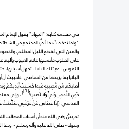
في مقدمة كتابه: "الجهاد" يقول الإمام المج
"ولما تحققتُ بما ألمَّ بالمجتمع من الشدائد
والفتن التي كقطع الليل المظلم، والخصومات
على القلوب فأنستها علام الغيوب وأليم ع
النفوس - مع تلك البلايا - تجهل أسبابها، ح
البلايا بما يزيدها من المعاصي، فأحببتُ أن
أَصَابَكُم مِّن مُّصِيبَةٍ فَبِمَا كَسَبَتْ أَيْدِيكُمْ وَيَع
[1]
)
(
دُونِ
اللَّهِ مِن وَلِيٍّ وَلَا نَصِيرٍ)
،
وإلى معنى 
القدسي: (إذَا عَصَانِى مَنْ عَرَفَنِي سَلَّطتُ عَلَيْه
ثم بيَّن رضي الله عنه أن أسباب المصائب ا
رسوله
- صلى الله عليه وآله وسلم -
، ودعا ا