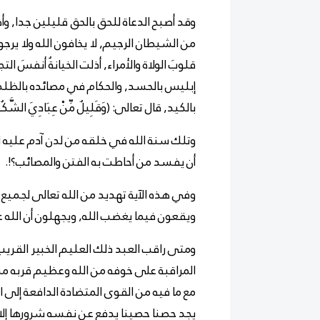
وقد أصبح الدعاة للحق بالحق قليلين جدا, و
من الشيطان الرجيم, لا يخافون الله ولا يرجو
قلوبَ الولاة والأمراء, أذلت الخيانةُ أنفسَ ا
إبليس بالحسد, والحكام في مصائده بالظلم,
بالكيد, قال تعالى: (وَقَلِيلٌ مِّنْ عِبَادِيَ الشَّكُ
وتلك سنة الله في خلقه من لدن آدم عليه 
أن يفسد من أحاطت به الفتن والمصائب؟!.
وفي هذه الآية تهديد من الله تعالى لجميع 
ويقعون فيما يغضب الله, ويجهلون أن الله 
ومتى راقب العبد ذلك العليم الخبير القري
المراقبة على خوفه من الله وعظيم قربه منه 
مع ما فيه من القوى المتضادة الدافعة إلى 
يجد حصنا حصينا يدفع عن نفسه شرورها إلا ب