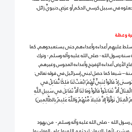
 فجعلوه في سبيل كرسي الحكم أو عرَضٍ دنيويٍّ زائل،
برة وعظة
له يسلط عليهم أعداءه وأعداءهم حتى يستعبدوهم, كما
ة رسول الله - صلى الله عليه وآله وسلم - وترك
 الأرض أعداءه الإفرنج وأعداءه المجوس وغيرهم,
نة – شيعا كما حصل لبني إسرائيل في قوله تعالى:
وسَى إِذْ قَالُواْ لِنَبِيٍّ لَّهُمُ ابْعَثْ لَنَا مَلِكًا نُّقَاتِلْ فِي
ِتَالُ أَلاَّ
تُقَاتِلُواْ قَالُواْ وَمَا لَنَا أَلاَّ نُقَاتِلَ فِي سَبِيلِ اللَّهِ
ِمُ الْقِتَالُ
تَوَلَّوْاْ إِلاَّ قَلِيلاً مِّنْهُمْ وَاللَّهُ عَلِيمٌ بِالظَّالِمِينَ)
ري رسول الله - صلى الله عليه وآله وسلم - من يهود
وبشرى لأهل الإيمان ليحثهم الله بها على الوفاء بما