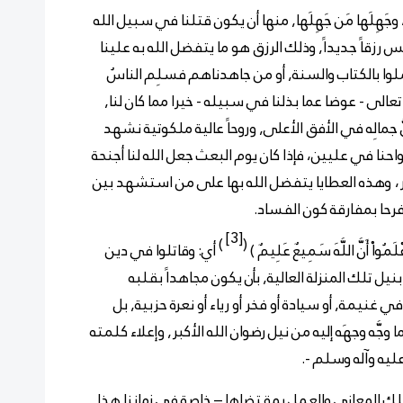
َها، وجَهِلَها مَن جَهِلَها, منها أن يكون قتلنا في سبيل الله
َس رزقاً جديداً, وذلك الرزق هو ما يتفضل الله به علينا
ا بالكتاب والسنة, أو من جاهدناهم فسلِم الناسُ
الى - عوضا عما بذلنا في سبيله - خيرا مما كان لنا,
جمالِه في الأفق الأعلى, وروحاً عالية ملكوتية نشهد
رواحنا في عليين، فإذا كان يوم البعث جعل الله لنا أجنحة
،
وهذه العطايا يتفضل الله بها على من استشهد بين
فرحا بمفارقة كون الفساد.
[3]
)
(
لَمُواْ أَنَّ اللَّهَ سَمِيعٌ عَلِيمٌ
)
أي: وقاتلوا في دين
يل تلك المنزلة العالية, بأن يكون مجاهداً بقلبه
في غنيمة, أو سيادة أو فخر أو
رياء أو نعرة حزبية, بل
جَّه وجهَه إليه من نيل رضوان الله الأكبر, وإعلاء كلمته
ليه وآله وسلم -.
لك المعاني والعمل بمقتضاها – خاصة في زماننا هذا