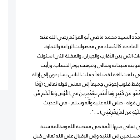
دِّد السيد محمد ماضي أبو العزائم رضي الله عنه:
 الفادحة: كالكساد في محصولات الزراعة والتجارة،
 التي بين الأقارب والجيران، والغفلة التي استولت
قوبته سبحانه وتعالى وموقف يوم الحساب، ورأيت
تى بلغت الغفلة مبلغاً جعلت الناس يسارعون إلى إزالة
 أوقظ قلوب إخوتي جميعاً إلى معنى قوله تعالى: (
وَمَا
ْفُو عَن كَثِيرٍ وَمَا أَنتُم بِمُعْجِزِينَ فِي الْأَرْضِ وَمَا لَكُم مِّن
قوله - صلى الله عليه وآله وسلم - في الحديث
ِ مَن لَمْ يَعْرِفْنِي) ....".
لتي تعاني منها الأمة هي معصية الله ومخالفة سنة
لمسلمين إلى التنبه وإلى الإقبال على الله تعالى قبل