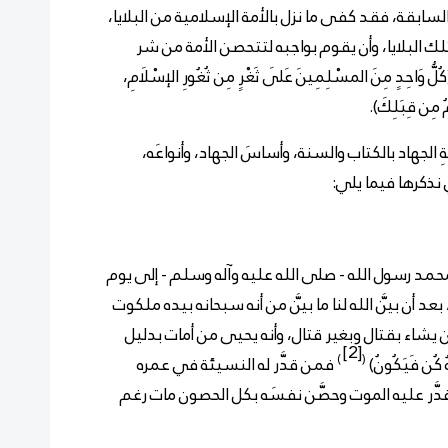
لسابقة، فقد كفى ما نزل بالأمة الإسلامية من البلايا،
 البلايا، وأن يقوم بواجبه لتتحصن الأمة من شر
كُلُّ وَاحِدٍ مِنَ المسْلِمِينَ عَلَى ثَغْرٍ مِن ثُغُورِ الإسْلَامِ،
مُ مِن قِبَلِكَ).
ضيةِ الجهاد بالكتاب والسنة، وأساسَ الجهاد، وأنواعَه،
ي نذكرها فيما يلي:
 محمد رسول الله - صلى الله عليه وآله وسلم - إلى يوم
عد أن بيَّن الله لنا ما بيَّن من أنه سبحانه بيده ملكوت
اء بقتال وبغير قتال، وأنه يحيى من أمات بدليل
[2]
)
(
لَهُ كُن فَيَكُونُ)
فمن قدَّر له النسيئة في عمره
قدَّر عليه الموت وحصَّن نفسَه بكل الحصون مات رغم