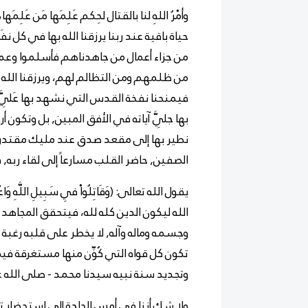
وأمْرُ اللهِ لنا بالقتال لحِكم عَلِمَها مَن عَلِم
حياة باقية عند ربنا يرزقنا الله بها في كل نف
من جزاء أعمال من جاهدناهم فأسلموا وعملو
من ظلمهم ومن التظالم لهم، ويرزقنا الله تع
فيمنحنا نفخة القدس التي نشهد بها عَلِيَّ 
بها جلِيَّ آياته في الأفق المبين, بل وتكون أ
نطير بها إلى مقعد صدق عند مليك مقتدر
الصفين, حاضر القلب مسارعاً إلى لقاء ربه, 
يقول الله تعالى: (
وَقَاتِلُواْ فِي سَبِيلِ اللَّهِ وَاعْ
الله ليكون الدين كله لله، فيتحقق المجاهد بن
وجسمه وماله وآله, لا يخطر على قلبه رغبة 
تكون كل قواه التي كُوِّن منها مستغرقة فيما و
وتجديد سنة نبيه سيدنا محمد - صلى الله ع
ولا شك أننا في أمس الحاجة إلى استحضار ت