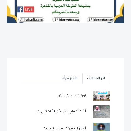
آخر المقالات
الأكثر قرأة
ثورة شعب وبركان أرض
آدَابُ الْمُسْلِمِ عَلَى الصِّرَاطِ الْمُسْتَقِيمِ (1)
أطوار الإنسان " الميثاق الأعظم "