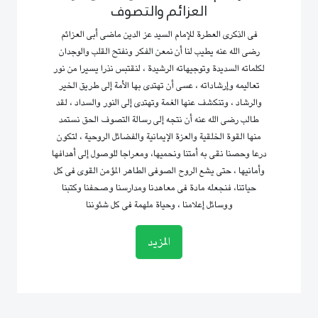
العزائم والتصوف
فى الذكرى العطرة للإمام السيد عز الدين ماضى أبى العزائم
رضى الله عنه يطيب لنا أن نمعن الفكر ونفتح القلب والوجدان
لكلماته السديدة وتوجيهاته الرشيدة ، لنقتبس نذرا يسيرا من نور
تعاليمه وإرشاداته ، عسى أن تهتدى بها الأمة إلى طريق الخير
والرشاد ، وتنكشف عنها الغمة وتهتدى إلى النور والسداد ، لقد
طالب رضى الله عنه أن نتجه إلى رسالة التصوف الحق نستمد
منها القوة الخلقية والعزة الإيمانية والفضائل الروحية ، لتكون
درعا وحصنا نقى به أمتنا ونحميها، ومعراجا للوصول إلى أهدافها
وأمانيها ، حتى يشع الروح الصوفى الطاهر المؤمن القوى فى كل
حياتنا، فنجعله مادة فى معاهدنا ومدارسنا وصحفنا وكتبنا
ووسائل إعلامنا ، وحياة ملهمة فى كل شئوننا
المزيد