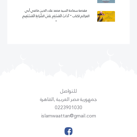
مقدمة سماحة السيد محمد علاء الدين ماضي أبي
العزائم لكتاب " آدَابُ الْمُسْلِمِ عَلَى الصِّرَاطِ الْمُسْتَقِيمِ
"
للتواصل
جمهورية مصر العربية ,القاهرة
0223901030
islamwaattan@gmail.com