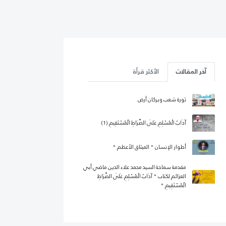
آخر المقالات
الأكثر قرأة
ثورة شعب وبركان أرض
آدَابُ الْمُسْلِمِ عَلَى الصِّرَاطِ الْمُسْتَقِيمِ (1)
أطوار الإنسان " الميثاق الأعظم "
مقدمة سماحة السيد محمد علاء الدين ماضي أبي
العزائم لكتاب " آدَابُ الْمُسْلِمِ عَلَى الصِّرَاطِ
الْمُسْتَقِيمِ "