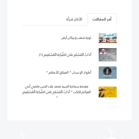
آخر المقالات
الأكثر قرأة
ثورة شعب وبركان أرض
آدَابُ الْمُسْلِمِ عَلَى الصِّرَاطِ الْمُسْتَقِيمِ (1)
أطوار الإنسان " الميثاق الأعظم "
مقدمة سماحة السيد محمد علاء الدين ماضي أبي
العزائم لكتاب " آدَابُ الْمُسْلِمِ عَلَى الصِّرَاطِ الْمُسْتَقِيمِ
"