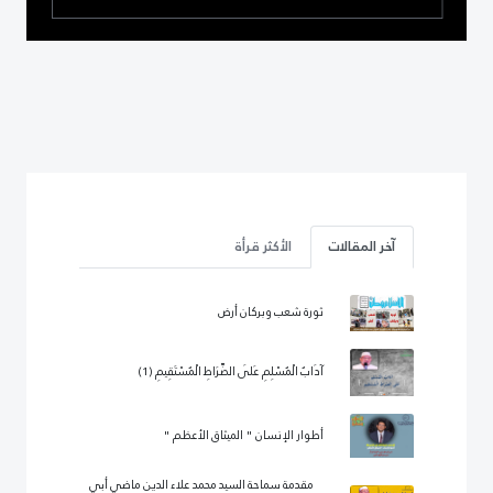
آخر المقالات
الأكثر قرأة
ثورة شعب وبركان أرض
آدَابُ الْمُسْلِمِ عَلَى الصِّرَاطِ الْمُسْتَقِيمِ (1)
أطوار الإنسان " الميثاق الأعظم "