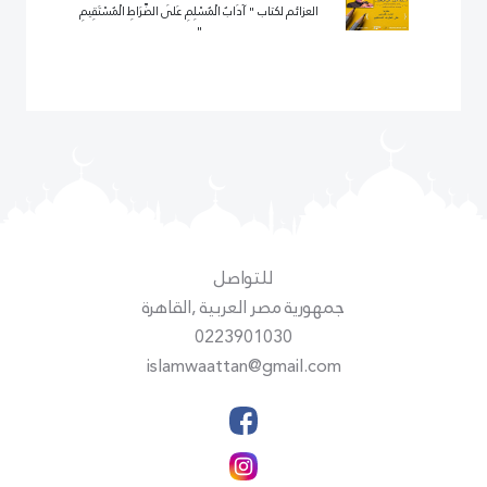
مقدمة سماحة السيد محمد علاء الدين ماضي أبي
العزائم لكتاب " آدَابُ الْمُسْلِمِ عَلَى الصِّرَاطِ الْمُسْتَقِيمِ
"
للتواصل
جمهورية مصر العربية ,القاهرة
0223901030
islamwaattan@gmail.com