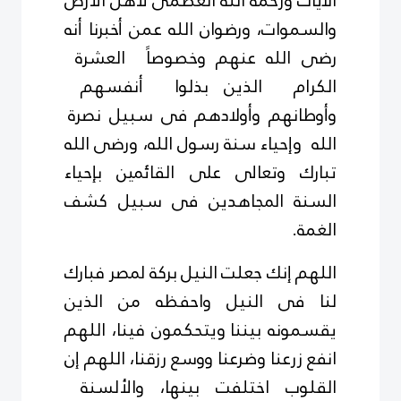
الآيات ورحمة الله العظمى لأهل الأرض
والسموات، ورضوان الله عمن أخبرنا أنه
رضى الله عنهم
وخصوصاً العشرة
الكرام الذين بذلوا أنفسهم
وأوطانهم وأولادهم فى سبيل نصرة
الله وإحياء سنة رسول الله، ورضى الله
تبارك وتعالى على القائمين بإحياء
السنة المجاهدين فى سبيل كشف
الغمة.
اللهم إنك جعلت النيل بركة لمصر فبارك
لنا فى النيل واحفظه من الذين
يقسمونه بيننا
ويتحكمون فينا، اللهم
انفع زرعنا وضرعنا ووسع رزقنا، اللهم إن
القلوب اختلفت بينها،
والألسنة