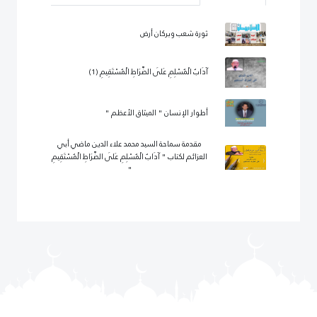
ثورة شعب وبركان أرض
آدَابُ الْمُسْلِمِ عَلَى الصِّرَاطِ الْمُسْتَقِيمِ (1)
أطوار الإنسان " الميثاق الأعظم "
مقدمة سماحة السيد محمد علاء الدين ماضي أبي
العزائم لكتاب " آدَابُ الْمُسْلِمِ عَلَى الصِّرَاطِ الْمُسْتَقِيمِ
"