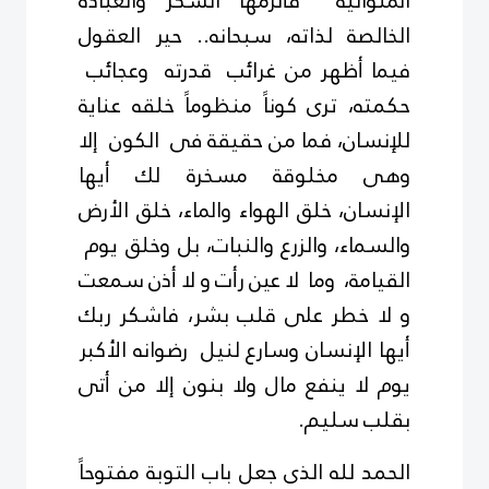
المتوالية فألزمها الشكر والعبادة
الخالصة لذاته، سبحانه.. حير العقول
فيما أظهر من غرائب قدرته وعجائب
حكمته، ترى كوناً منظوماً خلقه عناية
للإنسان، فما من حقيقة فى الكون إلا
وهى مخلوقة مسخرة لك أيها
الإنسان، خلق الهواء والماء، خلق الأرض
والسماء، والزرع والنبات، بل وخلق يوم
القيامة، وما لا عين رأت و لا أذن سمعت
و لا خطر على قلب بشر، فاشكر ربك
أيها الإنسان وسارع لنيل رضوانه الأكبر
يوم لا ينفع مال ولا بنون إلا من أتى
بقلب سليم.
الحمد لله الذى جعل باب التوبة مفتوحاً