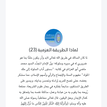
لماذا الطريقة العزمية (23)
لما كان السالك في طريق الله تعالى لابد وأن يكون ملمًّا بما هو
ضروري له في سيره وسلوكه؛ بيَّن الإمام المجدِّد السيد محمد
ماضي أبو العزائم في كتابه: "دستور آداب السلوك إلى ملك
الملوك" مفهوم السنة والإجماع والرأي وأسهم الإسلام، مما سنذكر
بعضه، حتى تصح للمريد إرادته وتحسن بدايته، ويسير على
الطريق المستقيم، سابحاً بفكره في بحار علوم الشريعة، ممتعة
رُوحه بما يقوم به من عبادة وعمل، ساكنة نفسه بما يتحقق به
كمال الإيمان وحق اليقين، قال تعالى مخاطباً رسوله صلى الله
عليه وآله وسلم: (وَأَنزَلْنَا إِلَيْكَ الذِّكْرَ لِتُبَيِّنَ لِلنَّاسِ مَا نُزِّلَ إِلَيْهِمْ