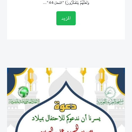
وَلَعَلَّهُمْ يَتَفَكَّرُونَ) "النحل:44"...
المزيد