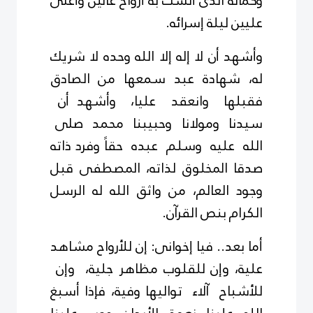
وكماله الذى أنست به أرواح عالين وأعلى
عليين ليلة إسرائه.
وأشهد أن لا إله إلا الله وحده لا شريك
له، شهادة عبد سمعها من
الصادق
فقبلها وانعقد عليا، وأشهد أن
سيدنا ومولانا وحبيبنا محمد صلى
الله عليه وسلم عبده حقاً وفرد ذاته
صدقا المخلوق
لذاته، المصطفى قبل
وجود العالم، من واثق الله له الرسل
الكرام بنص القرآن.
أما بعد.. فيا إخوانى: إن للأرواح مشاهد
علية، وإن للقلوب مظاهر جلية، وإن
للأشباح آلاء تواليها وفية، فإذا أسبغ