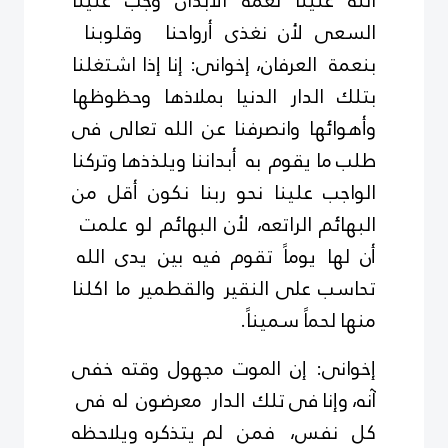
الله علينا نعمة الأبدان وجب علينا
السعى لأن نغذى أرواحنا وقلوبنا
بنعمة العرفان، إخوانى: إنا إذا اشتغلنا
بتلك الدار الدنيا بملاذها وحظوظها
وأهوائها وانصرفنا عن الله تعالى فى
طلب ما يقوم به أبداننا ويلذذها وتركنا
الواجب علينا نحو ربنا نكون أقل من
البهائم الراتعه، لأن البهائم لو علمت
أن لها يوماً تقوم فيه بين يدى الله
تحاسب على النقير والقطمير ما اكلنا
منها لحماً سميناً.
إخوانى: إن الموت مجهول وقته خفى
آنه، وإنا فى تلك الدار معرضون له فى
كل نفس، فمن لم يتذكره ويلاحظه