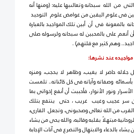
 من الله سبحانه وتعالىبها عليه: (ومنها أنه
يقين فى علوم اليقين من غوامض علوم التوحيد
 بالمعونة فى أن أبين تلك المواجيد بالعبارة
أن أنعم على بالمحبين له سبحانه ولرسوله صلى
جيد.. وهم كثير مع قلتهم) .
 مواجيده عند نشرها:
ل جلاله حاضر لا يغيب، وظاهر لا يحجب، ومنزه
بأسمائه وصفاته وآياته فى كل كائناته.. تلمست
أسرار ونور الأنوار، فأحببت أن
أنفع إخواتى بما
 من سر عجيب وغيب غريب ، حتى ينتفع
بتلك
القرب من الله تعالى وصحبونى، وتجعل القارىء
الروحانية مبتهلاً بقلبه وقالبه، والله يحى من يشاء
اء بالدعاء والابتهال والتضرع فى آنات الإجابة