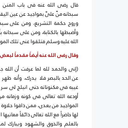
قال رضى الله عنه فى باب المنن التى
سبحانه
منّ علىّ بمواجيد عن عين ال
وروح حكمة التشريع، ومن على سبحانه
وأضبطها بالكتابة، ومن على سبحانه ب
الله عليه وسلم فتلقوا عنى تلك الموا
وقال رضى الله عنه أيضاً مقدماً لبعض
(إنى والحمد لله لما عرفت أن الله ج
عن
الحد بالبصر فلا يدرك، وأنه ظهر 
غيبه فى
مكنوناته حتى انبلج لى سر ال
أودعه الله تعالى فى كونه وزمانه
المواجيد من بعدى، ممن ذاقوا حلاوة 
لها حاضراً مع الله تعالى ذائقاً معانيها 
بالعلم والذوق والشهود ويبارك لمن يش