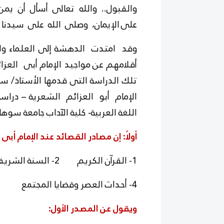
والقبول.. والله تعالى أسأل أن يمن عل
على
الإيمان، وصلى الله على سيدنا 
وقد امتدت الدهشة إلى العلماء وال
أقلامهم عن
مواجيد الإمام أبى العز
تلك الدراسة التى قدمها
الأستاذ/ س
الإمام أبو العزائم الشعرية – درا
اللغة العربية- كلية الآداب جامعة سوهاج عام 1992م حيث يقول ف
أولاً: إن مصادر القصائد عند الإمام أبى
1- القرآن الكريم 2- السنة الشريفة 3- المصدر الإلهامى والوجدانى
4- أحداث العصر وقضايا المجتمع 5- تجاربه الصوفية.
ويقول عن المصدر الأول: