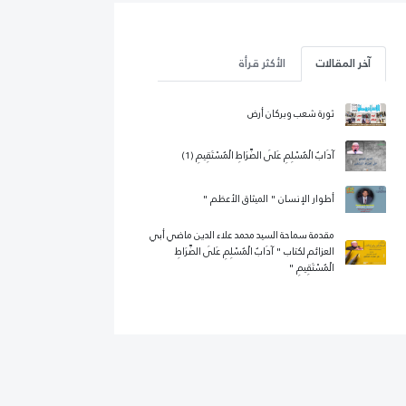
آخر المقالات
الأكثر قرأة
ثورة شعب وبركان أرض
آدَابُ الْمُسْلِمِ عَلَى الصِّرَاطِ الْمُسْتَقِيمِ (1)
أطوار الإنسان " الميثاق الأعظم "
مقدمة سماحة السيد محمد علاء الدين ماضي أبي
العزائم لكتاب " آدَابُ الْمُسْلِمِ عَلَى الصِّرَاطِ
الْمُسْتَقِيمِ "