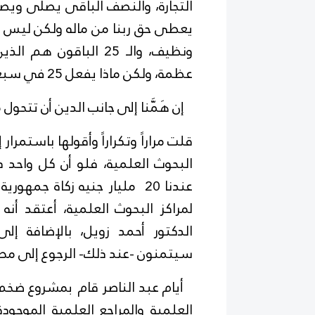
يعطى حق ربنا من ماله ولكن ليس ل
ونظيف، والـ 25 الباقو
عظمة، ولكن ماذا يفعل 25 في سبعين مليونا .
إن هَمَّنا إلى جانب الدين أن تتحول 
قلت مراراً وتكراراً وأقولها باستمرا
البحوث العلمية، فلو أن كل واحد دف
لمراكز البحوث العلمية، أعتقد 
الدكتور أحمد زويل، بالإضافة إلى 
سيتمنون -عند ذلك- الرجوع إلى مص
أيام عبد الناصر قام بمشروع ضخم 
العلمية والمراجع العلمية الموجو