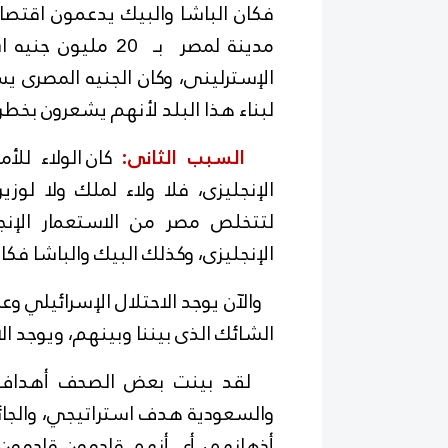
فكان الباشا والبيك يدعمون اقتصاد 
مدينة لمصر بـ 20 
لبناء هذا البلد لأنهم يشعرون بخطر 
السبب الثانى:
كان الولاء لل
الإنجليزى، فلا ولاء لملك ولا لو
لتتخلص مصر من الاستعمار الإنجل
الإنجليزى، وكذلك البيك والباشا فكان 
الشائك الذى بيننا وبينهم، ويوجد ال
لقد بينت بعض الصحف أهداف أ
والسعودية هدف استراتيجي، والجا
أذهانهم، أي أنهم قادمون قادمو