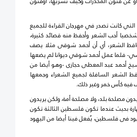
 عن فنون المخدرات وكيف تشربها، أوفنون
التي كانت تصدر في مهرجان القراءة للجميع
شخصيا أحب الشعر وأحفظ منه قصائد كثيرة،
اقط الشعر، أي أن أحمد شوقى مثلا يصف
ي- فلما عمل أحمد شوقي ديوانا لم يضعها
شيخ أحمد عبد المعطى حجازى -وهو أيضا من
 الشعر السافلة لجميع الشعراء وجمعها
 فيه كأس خمر وغير ذلك.
ن مصلحة بلد، ولا مصلحة أمة، ولكن يريدون
رة بحيث عندما تكون فلسطين الثالثة تكون
ود فى فلسطين، يُفعل فينا أيضا من اليهود