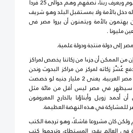
التجارة، والنصف الباقى يصلى ويصوم ويعرف ربنا، نصفهم وهم حوالى 25 فردا
ه دخل بالأمة ولا بمستقبل البلد وهو شريف
ن هم الذين يهتمون بالأمة ويتمنون أن يروا مصر فى
مصر إلى دولة منتجة ودولة علمية.
ر إن من الممكن أن جزءا من زكاتنا يخصص لمراكز
ع عُشْرَ زكاته لمركز من مراكز البحوث ونحن
عندنا 20 مليار جنيه زكاة جمهورية مصر العربية، يعنى 2 مليار جنيه لو خصصت
أنه سيظهر في مصر ليس أقل من مائة مثل
أن أحمد زويل وأبناؤنا بالخارج المعروفون
ر للمشاركة في هذه النهضة العظيمة.
ولكن كان مشروعا فاشلاً، وهو ترجمة الكتب
دة فى العالم بقدر المستطاع، وترجموا كتب