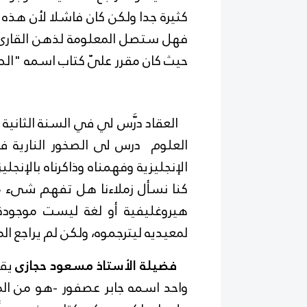
كثيرة جدا ولكن كان فاشلا لأن هذه 
فهل ستصل المعلومة لذهن القارىء 
حيث كان مقرر علىّ كتاب اسمه "الصخو
العقاد درَّس لي في السنة الثانية ا
العلوم درس لى الصخور النارية في
الإنجليزية وفهمناه وذاكرناه بالإنجلي
كنا نسأل زملاءنا هل تفهم شىء من 
هيروغليفية أو لغة ليست موجودة 
لمعيديه ليترجموه، ولكن لم يراجع الم
فضيلة الأستاذ مسعود حجازى
يقو
واحد اسمه جابر عصفور -هو من الم