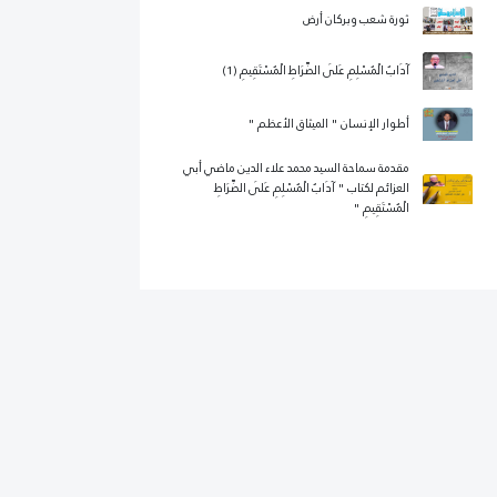
ثورة شعب وبركان أرض
آدَابُ الْمُسْلِمِ عَلَى الصِّرَاطِ الْمُسْتَقِيمِ (1)
أطوار الإنسان " الميثاق الأعظم "
مقدمة سماحة السيد محمد علاء الدين ماضي أبي
العزائم لكتاب " آدَابُ الْمُسْلِمِ عَلَى الصِّرَاطِ
الْمُسْتَقِيمِ "