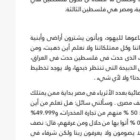
ية، ومصر هي فلسطين الثالثة.
عوها لليهود، ويأتون يشترون أراضى وأبنية
نا وكل ممتلكاتنا ولا نعلم أين ذهبت، ومن
ك الذى حدث فى فلسطين حدث فى العراق،
لذبيحة التى تنتظر ذبحها، ولا يوجد تخطيط
نا؟ ولا لأي شيء .
ئية بعدد الأثرياء فى مصر بداية ممن يمتلك
لى مليار فما فوق فكانوا 100 ألف مصرى . وسألني سائل: هل تعلم من أين
أتوا بهذه المليارات؟ قلت: لا، فقال: 50 % منهم من تجارة المخدرات، و49.999%
من سرقة الدولة، يعنى يبقى 0.001 % أتوا بها من حلال ومن عرقهم، قال: نصف
لا يصومون ولا يعرفون ربنا ولكن شرفاء فى