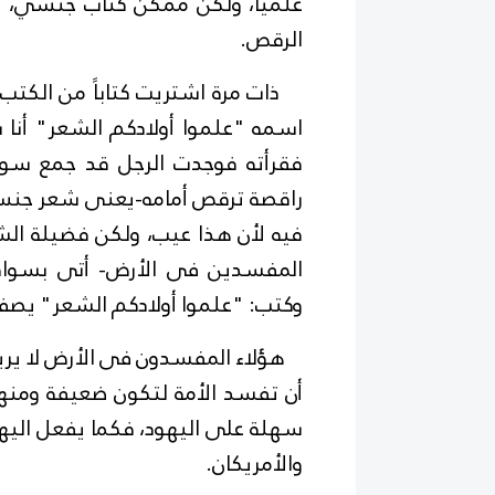
علميا، ولكن ممكن كتاب جنسي، أو
الرقص.
ذات مرة اشتريت كتاباً من الكتب 
اسمه "علموا أولادكم الشعر" أنا 
فقرأته فوجدت الرجل قد جمع سو
راقصة ترقص أمامه-يعنى شعر جنس
فيه لأن هذا عيب، ولكن فضيلة ال
المفسدين فى الأرض- أتى بسواقط
وكتب: "علموا أولادكم الشعر" يصف
هؤلاء المفسدون فى الأرض لا يريدو
أن تفسد الأمة لتكون ضعيفة ومنها
سهلة على اليهود، فكما يفعل اليه
والأمريكان.