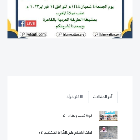
آخر المقالات
الأكثر قرأة
ثورة شعب وبركان أرض
آدَابُ الْمُسْلِمِ عَلَى الصِّرَاطِ الْمُسْتَقِيمِ (1)