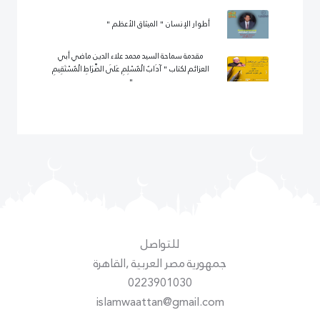
أطوار الإنسان " الميثاق الأعظم "
مقدمة سماحة السيد محمد علاء الدين ماضي أبي
العزائم لكتاب " آدَابُ الْمُسْلِمِ عَلَى الصِّرَاطِ الْمُسْتَقِيمِ
"
للتواصل
جمهورية مصر العربية ,القاهرة
0223901030
islamwaattan@gmail.com