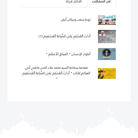
آخر المقالات
الأكثر قرأة
ثورة شعب وبركان أرض
آدَابُ الْمُسْلِمِ عَلَى الصِّرَاطِ الْمُسْتَقِيمِ (1)
أطوار الإنسان " الميثاق الأعظم "
مقدمة سماحة السيد محمد علاء الدين ماضي أبي
العزائم لكتاب " آدَابُ الْمُسْلِمِ عَلَى الصِّرَاطِ الْمُسْتَقِيمِ
"