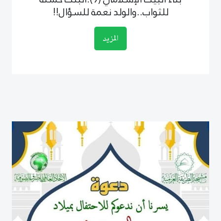
للثواب..والولد نعمة للسؤال!!
المزيد