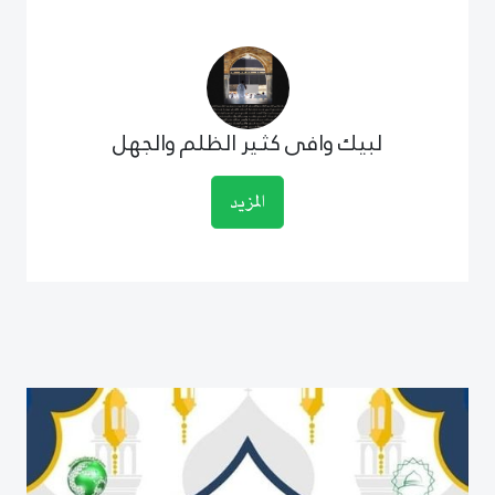
لبيك وافى كثـير الظلم والجهل
المزيد