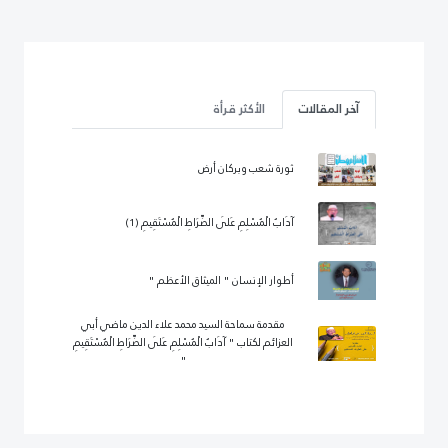
آخر المقالات
الأكثر قرأة
ثورة شعب وبركان أرض
آدَابُ الْمُسْلِمِ عَلَى الصِّرَاطِ الْمُسْتَقِيمِ (1)
أطوار الإنسان " الميثاق الأعظم "
مقدمة سماحة السيد محمد علاء الدين ماضي أبي
العزائم لكتاب " آدَابُ الْمُسْلِمِ عَلَى الصِّرَاطِ الْمُسْتَقِيمِ
"