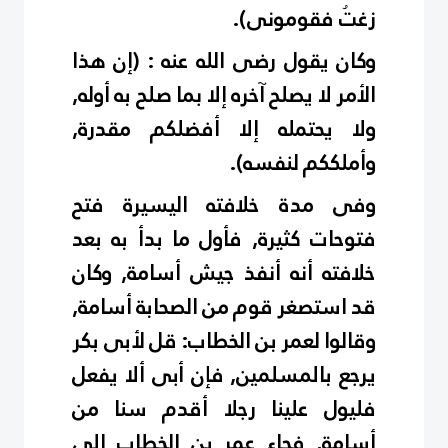
زغتُ فقومونى).
وكان يقول رضى الله عنه : (إن هذا
الأمر لا يصلح آخره إلا بما صلح به أوله,
ولا يحتمله إلا أفضلكم مقدرة,
وأملككم لنفسه).
وفى مدة خلافته اليسيرة فتح
فتوحات كثيرة, فأول ما بدأ به بعد
خلافته أنه أنفذ جيش أسامة, وكان
قد استصغر قوم من الصحابة أسامة,
وقالوا لعمر بن الخطاب: قل لأبى بكر
يرجع بالمسلمين, فإن أبى ألا يفعل
فليول علينا رجلا أقدم سنا من
أسامة, فجاء عمر بن الخطاب إلى