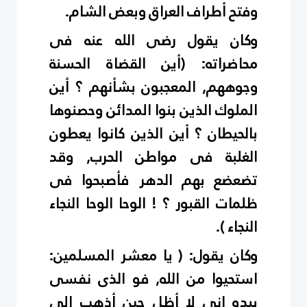
وفتح أطراف العراق وبعض الشام.
وكان يقول رضى الله عنه فى
محاضراته: (أين القضاة الحسنة
وجوههم, المعجبون بشأنهم ؟ أين
الملوك الذين بنوا المدائن وحصنوها
بالحيطان ؟ أين الذين كانوا يعطون
الغلبة فى مواطن الحرب, وقد
تضعضع بهم الدهر فأصبحوا فى
ظلمات القبور ؟‍ !‍ الوحا الوحا النجاء
النجاء ).
وكان يقول: ( يا معشر المسلمين:
استحيوا من الله, فو الذى نفسى
بيده إنى لا أظل حين أذهب إلى