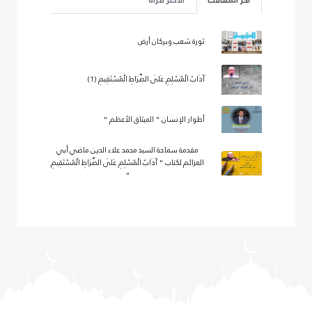
ثورة شعب وبركان أرض
آدَابُ الْمُسْلِمِ عَلَى الصِّرَاطِ الْمُسْتَقِيمِ (1)
أطوار الإنسان " الميثاق الأعظم "
مقدمة سماحة السيد محمد علاء الدين ماضي أبي
العزائم لكتاب " آدَابُ الْمُسْلِمِ عَلَى الصِّرَاطِ الْمُسْتَقِيمِ
"