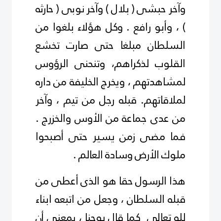
وآخر حبشى ( بلال ) وآخر نوبى ( حارثه
) ، وأبو رافع . وكل هؤلاء بلغوا من
السلطان مبلغا حتى صارت تخشع
القلوب لذكراهم، وتنحنى الرؤوس
لمشاهدتهم ، ويخرج الخليفة من داره
لملاقاتهم. قبله رجل من تيم ، وآخر
من عدى جماعة من الأوس والخزرج .
فما مضى زمن يسير حتى أصبحوا
ملوك الأرض وسادة العالم .
هذا الرسول حقا هو الذى أعطى من
قبله السلطان ، وجعل من اتبعه ابناء
لله تعالى كما قال يوحنا ، بمعنى أن