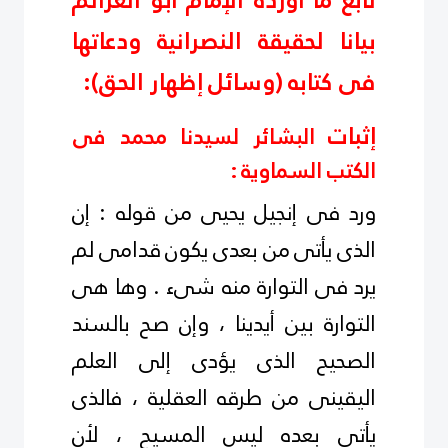
تابع ما أورده الإمام أبو
العزائم
بيانا لحقيقة النصرانية ودعاتها
فى كتابه (وسائل إظهار الحق):
إثبات
البشائر لسيدنا محمد فى
الكتب السماوية :
ورد فى إنجيل يحيى من قوله : إن
الذى يأتى من بعدى يكون قدامى لم
يرد فى التوارة منه شىء . وها هى
التوارة بين أيدينا ، وإن صح بالسند
الصحيح الذى يؤدى إلى العلم
اليقينى من طرقه العقلية ، فالذى
يأتى بعده ليس المسيح ، لأن