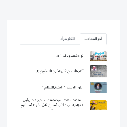
آخر المقالات
الأكثر قرأة
ثورة شعب وبركان أرض
آدَابُ الْمُسْلِمِ عَلَى الصِّرَاطِ الْمُسْتَقِيمِ (1)
أطوار الإنسان " الميثاق الأعظم "
مقدمة سماحة السيد محمد علاء الدين ماضي أبي
العزائم لكتاب " آدَابُ الْمُسْلِمِ عَلَى الصِّرَاطِ الْمُسْتَقِيمِ
"