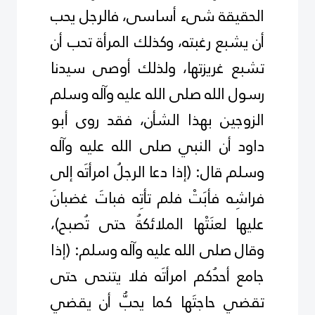
الحقيقة شىء أساسى، فالرجل يحب
أن يشبع رغبته، وكذلك المرأة تحب أن
تشبع غريزتها، ولذلك أوصى سيدنا
رسول الله صلى الله عليه وآله وسلم
الزوجين بهذا الشأن
،
فقد روى أبو
داود أن النبي صلى الله عليه وآله
وسلم قال
:
(إذا دعا الرجلُ امرأتَه إلى
فراشِه فأبَتْ فلم تأتِه فباتَ غضبانَ
عليها لعنَتْها الملائكةُ حتى تُصبح
(
،
وقال صلى الله عليه وآله وسلم: (إذا
جامع أحدُكم امرأتَه فلا يتنحى حتى
تقضي حاجتَها كما يحبُّ أن يقضي