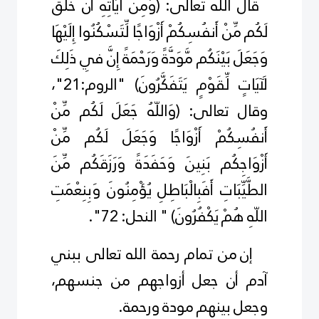
قال الله تعالى: (وَمِنْ آيَاتِهِ أَنْ خَلَقَ
لَكُم مِّنْ
أَنفُسِكُمْ أَزْوَاجًا لِّتَسْكُنُوا إِلَيْهَا
وَجَعَلَ بَيْنَكُم مَّوَدَّةً وَرَحْمَةً إِنَّ فِي ذَلِكَ
لَآيَاتٍ لِّقَوْمٍ يَتَفَكَّرُونَ) "الروم:21"،
وقال تعالى:
(
وَاللّهُ جَعَلَ لَكُم مِّنْ
أَنفُسِكُمْ أَزْوَاجًا وَجَعَلَ لَكُم مِّنْ
أَزْوَاجِكُم بَنِينَ وَحَفَدَةً وَرَزَقَكُم مِّنَ
الطَّيِّبَاتِ أَفَبِالْبَاطِلِ
يُؤْمِنُونَ وَبِنِعْمَتِ
اللّهِ هُمْ يَكْفُرُونَ
) " النحل: 72".
إن من تمام رحمة الله تعالى ببني
آدم أن جعل أزواجهم من جنسهم،
وجعل بينهم مودة ورحمة.