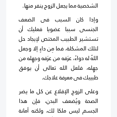
الشخصية مما يجعل الزوج ينفر منها.
وإذا كان السبب فى الضعف
الجنسى سببا عضويا فعليك أن
تستشير الطبيب المختص لإيجاد حل
لتلك المشكلة، فما مِن داءٍ إلا وجعل
اللهُ له دواءً، عرَفه من عرَفه وجهِله من
جهِله، فلعل الله تعالى أن يوفق
طبيبك فى معرفة علاجك.
وعلى الزوج الإقلاع عن كل ما يضر
الصحة ويُضعف البدن، فإن هذا
الجسم ليس ملكا لك، ولكنه أمانة