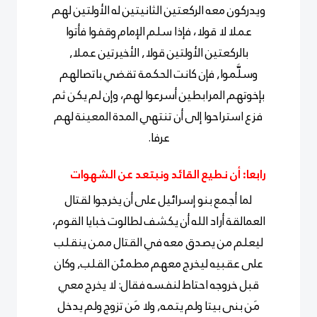
ويدركون معه الركعتين الثانيتين له الأولتين لهم
عملا لا قولا، فإذا سلم الإمام وقفوا فأتوا
بالركعتين الأولتين قولا, الأخيرتين عملا,
وسلَّموا, فإن كانت الحكمة تقضي باتصالهم
بإخوتهم المرابطين أسرعوا لهم، وإن لم يكن ثم
فزع استراحوا إلى أن تنتهي المدة المعينة لهم
عرفا.
رابعا: أن نطيع القائد ونبتعد عن الشهوات
لما أجمع بنو إسرائيل على أن يخرجوا لقتال
العمالقة أراد الله أن يكشف لطالوت خبايا القوم،
ليعلم من يصدق معه في القتال ممن ينقلب
على عقبيه ليخرج معهم مطمئن القلب, وكان
قبل خروجه احتاط لنفسه فقال: لا يخرج معي
مَن بنى بيتا ولم يتمه, ولا مَن تزوج ولم يدخل