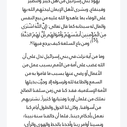
يهود بني إسرائيل من أهل خيبر والنضير
وقينقاع, وبشرى لأهل الإيمان ليحثهم الله بها
على الوفاء بما عاهدوا الله عليه من بيع النفس
والمال له سبحانه كما قال تعالى: (إِنَّ اللَّهَ اشْتَرَى
مِنَ الْمُؤْمِنِينَ أَنفُسَهُمْ وَأَمْوَالَهُم بِأَنَّ
لَهُمُ الجَنَّةَ)
[5]
)
(
ومن باع السلعة كيف يرجع فيها؟!.
وما من آية نزلت في بني إسرائيل تدل على أن
الله غضب على أمة من الأمم بسبب عمل من
الأعمال أو رضي عنها بسبب ما قاموا به من
السمع والطاعة لله ولرسوله إلا وجرَّت بذيلها
الأمة الإسلامية، فقد كنا في زمن سلفنا الصالح
نملك من غلمان أوربا وفتيانها كثيراً, نشتريهم
من أسواقنا, وكان لنا الحول والطول أيام كنا
نعمل بأحكام ديننا, فلما أن خالفنا سنة نبينا؛
ونسينا أوامر ربنا وأخذنا بالحظ والهوى والرأي؛