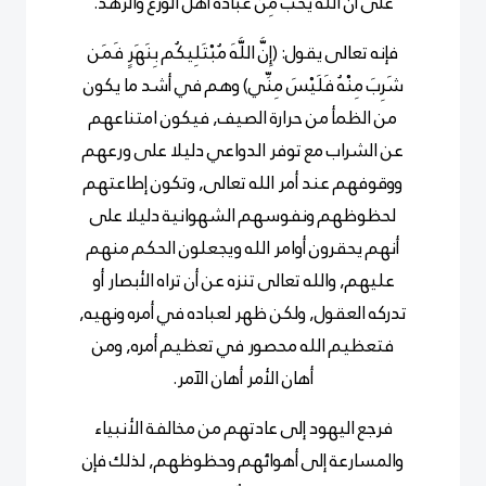
على أن الله يحب مِن عباده أهلَ الورع والزهد.
فإنه تعالى يقول:
(
إِنَّ اللَّهَ مُبْتَلِيكُم بِنَهَرٍ فَمَن
شَرِبَ مِنْهُ فَلَيْسَ مِنِّي
)
وهم في أشد ما يكون
من الظمأ من حرارة الصيف, فيكون امتناعهم
عن الشراب مع توفر الدواعي دليلا على ورعهم
ووقوفهم عند أمر الله تعالى, وتكون إطاعتهم
لحظوظهم ونفوسهم الشهوانية دليلا على
أنهم يحقرون أوامر الله ويجعلون الحكم منهم
عليهم, والله تعالى تنزه عن أن تراه الأبصار أو
تدركه العقول, ولكن ظهر لعباده في أمره ونهيه,
فتعظيم الله محصور في تعظيم أمره, ومن
أهان الأمر أهان الآمر.
فرجع اليهود إلى عادتهم من مخالفة الأنبياء
والمسارعة إلى أهوائهم وحظوظهم, لذلك فإن