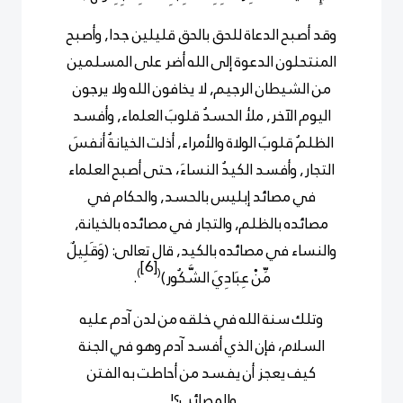
وقد أصبح الدعاة للحق بالحق قليلين جدا, وأصبح
المنتحلون الدعوة إلى الله أضر على المسلمين
من الشيطان الرجيم, لا يخافون الله ولا يرجون
اليوم الآخر, ملأ الحسدُ قلوبَ العلماء, وأفسد
الظلمُ قلوبَ الولاة والأمراء, أذلت الخيانةُ أنفسَ
التجار, وأفسد الكيدُ النساءَ، حتى أصبح العلماء
في مصائد إبليس بالحسد, والحكام في
مصائده بالظلم, والتجار في مصائده بالخيانة,
والنساء في مصائده بالكيد, قال تعالى: (وَقَلِيلٌ
[6]
)
(
مِّنْ عِبَادِيَ الشَّكُور)
.
وتلك سنة الله في خلقه من لدن آدم عليه
السلام، فإن الذي أفسد آدم وهو في الجنة
كيف يعجز أن يفسد من أحاطت به الفتن
والمصائب؟!.