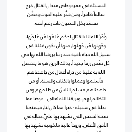
النسيئة في عمره وخاض ميدان القتال خرج
سالماً ظافراً، ومن قدَّر عليه الموت وحصَّن
نفسَه بكل الحصون مات رغم أنفه.
وأمْرُ اللهِ لنا بالقتال لحِكم عَلِمَها مَن عَلِمَها،
وجَهِلَها مَن جَهِلَها, منها أن يكون قتلنا في
سبيل الله حياة باقية عند ربنا يرزقنا الله بها في
كل نفَس رزقاً جديداً, وذلك الرزق هو ما يتفضل
الله به علينا من جزاء أعمال من جاهدناهم
فأسلموا وعملوا بالكتاب والسنة, أو من
جاهدناهم فسلِم الناسُ من ظلمهم ومن
التظالم لهم، ويرزقنا الله تعالى - عوضا عما
بذلنا في سبيله - خيرا مما كان لنا, فيمنحنا
نفخة القدس التي نشهد بها عَلِيَّ جمالِه في
الأفق الأعلى, وروحاً عالية ملكوتية نشهد بها