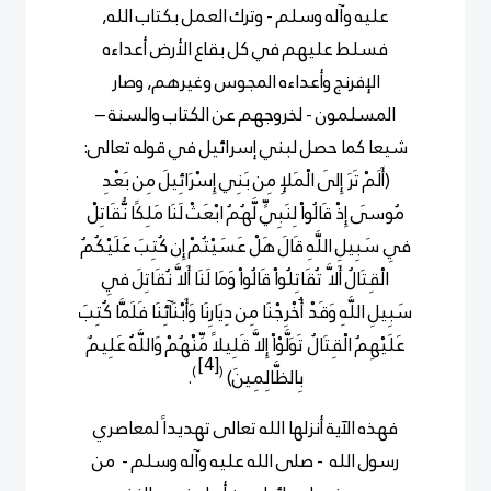
عليه وآله وسلم - وترك العمل بكتاب الله,
فسلط عليهم في كل بقاع الأرض أعداءه
الإفرنج وأعداءه المجوس وغيرهم, وصار
المسلمون - لخروجهم عن الكتاب والسنة –
شيعا كما حصل لبني إسرائيل في قوله تعالى:
(أَلَمْ تَرَ إِلَى الْمَلإِ مِن بَنِي إِسْرَائِيلَ مِن بَعْدِ
مُوسَى إِذْ قَالُواْ لِنَبِيٍّ لَّهُمُ ابْعَثْ لَنَا مَلِكًا نُّقَاتِلْ
فِي
سَبِيلِ اللَّهِ قَالَ هَلْ عَسَيْتُمْ إِن كُتِبَ عَلَيْكُمُ
الْقِتَالُ أَلاَّ
تُقَاتِلُواْ قَالُواْ وَمَا لَنَا أَلاَّ نُقَاتِلَ فِي
سَبِيلِ اللَّهِ وَقَدْ
أُخْرِجْنَا مِن دِيَارِنَا وَأَبْنَآئِنَا فَلَمَّا كُتِبَ
عَلَيْهِمُ الْقِتَالُ
تَوَلَّوْاْ إِلاَّ قَلِيلاً مِّنْهُمْ وَاللَّهُ عَلِيمٌ
[4]
)
(
بِالظَّالِمِينَ)
.
فهذه الآية أنزلها الله تعالى تهديداً لمعاصري
رسول الله - صلى الله عليه وآله وسلم - من