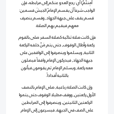
أَمِنتُمْ) أي: رجع العدو عنكم إلى مرابطه، فإن
الواجب شرعاً أن يقسم الإمامُ الجيشَ قسمين:
قسم يقف على جبهة الجهاد, وقسم ينصرف
معهم فيقيم بهم الصلاة.
فإن كانت صلاة ثنائية كصلاة السفر صلى بالقوم
ركعة وأطال الوقوف, حتى يتم مَنْ خلفه الركعة
الثانية, ويسلموا وينصرفوا إلى الواقفين على
جبهة الجهاد, فيدركون الإمام واقفاً فيصلون
معه ركعة, ويسلم الإمام ثم يقومون فيأتون
بالثانية أفذاذاً.
وإن كانت الصلاة رباعية, صلى الإمام بالنصف
الأول ركعتين, ووقف مطيلا الوقوف حتى يتموا
الركعتين الثانيتين, وينصرفوا إلى المرابطين
على الصف في الجبهة, فيسرعون إلى الإمام