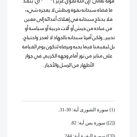
قوله تعالى: (إِنَّ اللَّهَ لَقَوِيٌّ عَزِيزٌ )
أي: ينفذ
ما قضاه سبحانه بقوة وبطش لا يعجزه شيء،
فلا يحتاج سبحانه في إهلاك أعدائه إلى معين
من عباده من جيش أو آلات حربية أو سياسة أو
تدبير, ولكن أمرنا سبحانه بالجهاد لا لعجز واحتياج،
بل ليقيمنا فيما يحبه ويرضاه لنكون يوم القيامة
على منابر من نور أمام وجهه الكريم, في جوار
الأطهار من الرسل والأخيار.
(1) سورة الشورى آية: 30-31.
(
[2]
) سورة يس آية: 82.
(
[3]
) سورة البقرة آية: 244.