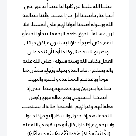
سلط الله علينا من كانوا لنا عبيداً يباعون في
أسواقنا, فأصبحنا أذل من العبيد, ولأننا بمخالفة
الله ورسوله أصبحنا أعوانا لهم على أنفسنا, فلا
ترى مسلماً يتذوق طعم الرحمة لأبيه أو لأخيه أو
لأمه, حتى أصبح أعداؤنا يسلبون مرافق حياتنا,
ويضربوننا ببعضنا, وكلما أردنا أن نتحد على
العمل بكتاب الله وسنة رسوله
- صلى الله عليه
وآله وسلم -
, قام العدو بخيله ورَجِلِه فمَنَّى منا
قوماً ووعدهم المساعدة والنصرة والتأييد،
فقاموا يضربون وجوه بعضهم بعضا, حتى إذا
أضعفوا أنفسهم, وضع نعاله فوق رؤوس
عظمائهم وكبرائهم، فأصبحوا حثالة لا يستجيب
الله دعاءهم إذا دعوا, ولا ينظر إليهم إذا جاءوا,
ولا يرحمهم إذا ذلوا, قال أبو هريرة رضي الله عنه:
(إِنَّمَا يَسْعَدُ آخِرُ هَذِهِ الْأُمَّةِ بِمَا سَعِدَ بِهِ أَوَّلُهَا).