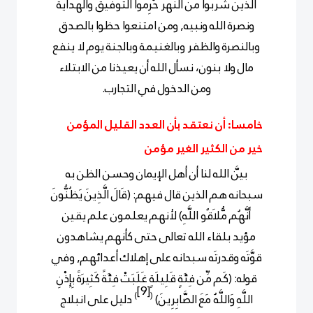
الذين شربوا من النهر حُرِموا التوفيق والهداية
ونصرة الله ونبيه, ومن امتنعوا حظوا بالصدق
وبالنصرة والظفر وبالغنيمة وبالجنة يوم لا ينفع
مال ولا بنون، نسأل الله أن يعيذنا من الابتلاء
ومن الدخول في التجارب.
خامسا: أن نعتقد بأن العدد القليل المؤمن
خير من الكثير الغير مؤمن
بيَّن الله لنا أن أهل الإيمان وحسن الظن به
سبحانه هم الذين قال فيهم: (قَالَ الَّذِينَ يَظُنُّونَ
أَنَّهُم مُّلاَقُو اللَّهِ) لأنهم يعلمون علم يقين
مؤيد بلقاء الله تعالى حتى كأنهم يشاهدون
قوَّتَه وقدرتَه سبحانه على إهلاك أعدائهم, وفي
قوله: (كَم مِّن فِئَةٍ قَلِيلَةٍ غَلَبَتْ فِئَةً كَثِيرَةً بِإِذْنِ
[9]
)
(
اللَّهِ وَاللَّهُ
مَعَ الصَّابِرِينَ)
دليل على انبلاج