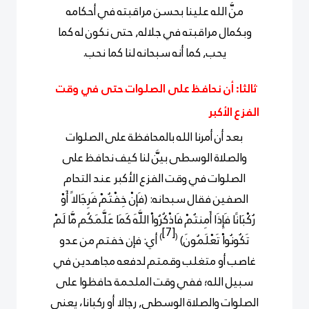
منَّ الله علينا بحسن مراقبته في أحكامه
وبكمال مراقبته في جلاله, حتى نكون له كما
يحب, كما أنه سبحانه لنا كما نحب.
ثالثا: أن نحافظ على الصلوات حتى في وقت
الفزع الأكبر
بعد أن أمرنا الله بالمحافظة على الصلوات
والصلاة الوسطى بيَّن لنا كيف نحافظ على
الصلوات في وقت الفزع الأكبر عند التحام
الصفين فقال سبحانه: (فَإنْ خِفْتُمْ فَرِجَالاً أَوْ
رُكْبَانًا فَإِذَا أَمِنتُمْ فَاذْكُرُواْ اللَّهَ كَمَا عَلَّمَكُم مَّا لَمْ
[7]
)
(
تَكُونُواْ تَعْلَمُونَ)
أي: فإن خفتم من عدو
غاصب أو متغلب وقمتم لدفعه مجاهدين في
سبيل الله؛ ففي وقت الملحمة حافظوا على
الصلوات والصلاة الوسطى, رجالا أو ركبانا، يعنى