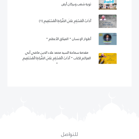
ثورة شعب وبركان أرض
آدَابُ الْمُسْلِمِ عَلَى الصِّرَاطِ الْمُسْتَقِيمِ (1)
أطوار الإنسان " الميثاق الأعظم "
مقدمة سماحة السيد محمد علاء الدين ماضي أبي
العزائم لكتاب " آدَابُ الْمُسْلِمِ عَلَى الصِّرَاطِ الْمُسْتَقِيمِ
"
للتواصل