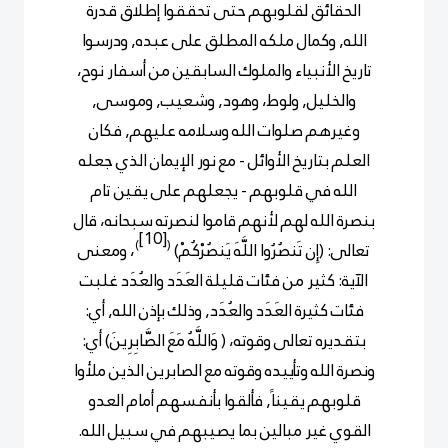
الحقائق لقلوبهم حتى تحققوا إطلاق قدرة
الله, وكمال ملكه المطلق على عبده, ودرسوا
تاريخ الأنبياء والملوك السابقين من أسفار نوح،
والخليل, ولوط، وهود, وشعيب, وموسى,
وغيرهم صلوات الله وسلامه عليهم, فكان
العلم بتاريخ الأوائل - مع نور الإيمان الذي جعله
الله في قلوبهم - يجعلهم على يقين تام
بنصرة الله لهم لأنهم قاموا لنصرته سبحانه، قال
[10]
)
(
تعالى: (إِن تَنصُرُوا اللَّهَ يَنصُرْكُمْ)
، ومعنى
الآية: كثير من فئات قليلة العَدَد والعُدَد غلبت
فئات كثيرة العَدَد والعُدَد, وذلك بإذن الله, أي:
بتقديره تعالى وقوته، ( وَاللَّهُ مَعَ الصَّابِرِينَ) أي:
ونصرة الله وتأييده وقوته مع الصابرين الذين ملأوا
قلوبهم يقيناً, فألقوا بأنفسهم أمام العدو
القوي غير مبالين بما يصيبهم في سبيل الله.