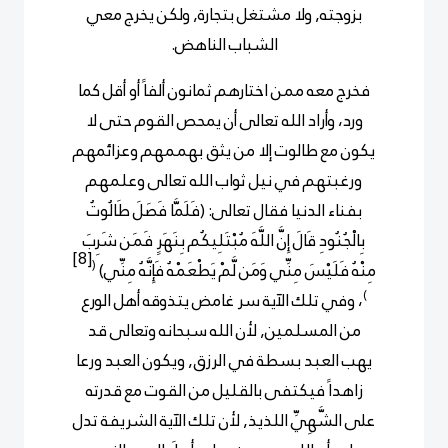
بزوجته, ولا مشتغل بتجارة, ولكن يخرج معي
الشباب الناهض.
فخرج معه ممن اختارهم ثمانون ألفاً أو أقل كما
ورد، وأراد الله تعالى أن يمحص القوم حتى لا
يكون مع طالوت إلا من يثق بهممهم وعزائمهم
ورغبتهم في نيل ثواب الله تعالى وعلمهم
بفناء الدنيا فقال تعالى: (فَلَمَّا فَصَلَ طَالُوتُ
بِالْجُنُودِ قَالَ إِنَّ اللَّهَ مُبْتَلِيكُم بِنَهَرٍ فَمَن شَرِبَ
[8]
(
مِنْهُ فَلَيْسَ مِنِّي وَمَن لَّمْ يَطْعَمْهُ فَإِنَّهُ مِنِّي)
)
، وفي تلك الآية سر غامض يتذوقه أهل الورع
من المسلمين, لأن الله سبحانه وتعالى قد
يهب العبد بسطة في الرزق, ويكون العبد ورعا
زاهداً فيكتفى بالقليل من القوت مع قدرته
على الشَّهِيِّ اللذيذ, لأن تلك الآية الشريفة تدل