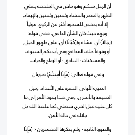
أن الرجل منكم وهو ماش في الملحمة يصلي
الظهر والعصر والعشاء ركعتين ركعتين بالإيماء,
إلا أنه يخفض للسجود أكثر من الركوع, مولياً
وجهه حيث كان الشأن الداعي، ففى قوله:
(رِجَالاً) أي: مشاة و(رُكْبَانًا) أي: على ظهور الخيل,
أو وقوفاً خلف المدافع وفي أيديكم السيوف
والمسكتات - البنادق - أو الرماح والحراب.
وفي قوله تعالى: (فَإِذَا أَمِنتُمْ) صورتان:
الصورة الأولى: النصرة على الأعداء, ونيل
الغنيمة والأسرى, وفي هذا يعود الأمر إلى ما
كان عليه قبل الفزع, فنصلي كما علمنا الله جل
جلاله في حالة الأمن.
والصورة الثانية - ولم يذكرها المفسرون -: (فَإِذَا