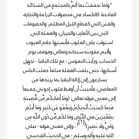
"ولما تحققتُ بما ألمَّ بالمجتمع من الشدائد
الفادحة: كالكساد في محصولات الزراعة والتجارة،
والفتن التي كقطع الليل المظلم، والخصومات
التي بين الأقارب والجيران، والغفلة التي
استولت على القلوب فأنستها علام الغيوب
وأليم عقوبته سبحانه وتعالى وموقف يوم
الحساب، ورأيت النفوس - مع تلك البلايا - تجهل
أسبابها، حتى بلغت الغفلة مبلغاً جعلت الناس
يسارعون إلى إزالة البلايا بما يزيدها من
المعاصي، فأحببتُ أن أوقظ قلوب إخوتي جميعاً
إلى معنى قوله تعالى: (
وَمَا أَصَابَكُم مِّن مُّصِيبَةٍ
فَبِمَا كَسَبَتْ أَيْدِيكُمْ وَيَعْفُو عَن كَثِيرٍ وَمَا أَنتُم
بِمُعْجِزِينَ فِي الْأَرْضِ وَمَا لَكُم مِّن دُونِ
اللَّهِ مِن
[1]
)
(
وَلِيٍّ وَلَا نَصِيرٍ)
،
وإلى معنى قوله - صلى
الله عليه وآله وسلم - في الحديث القدسي: