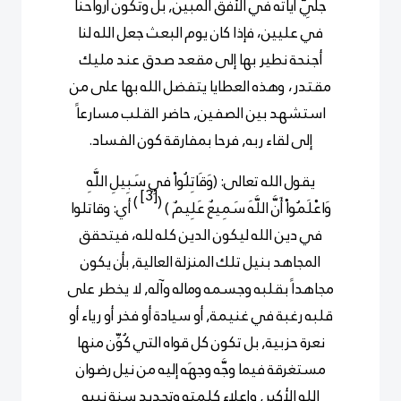
جلِيَّ آياته في الأفق المبين, بل وتكون أرواحنا
في عليين، فإذا كان يوم البعث جعل الله لنا
أجنحة نطير بها إلى مقعد صدق عند مليك
مقتدر،
وهذه العطايا يتفضل الله بها على من
استشهد بين الصفين, حاضر القلب مسارعاً
إلى لقاء ربه, فرحا بمفارقة كون الفساد.
يقول الله تعالى: (
وَقَاتِلُواْ فِي سَبِيلِ اللَّهِ
[3]
)
(
وَاعْلَمُواْ أَنَّ اللَّهَ سَمِيعٌ عَلِيمٌ
)
أي: وقاتلوا
في دين الله ليكون الدين كله لله، فيتحقق
المجاهد بنيل تلك المنزلة العالية, بأن يكون
مجاهداً بقلبه وجسمه وماله وآله, لا يخطر على
قلبه رغبة في غنيمة, أو سيادة أو فخر أو
رياء أو
نعرة حزبية, بل تكون كل قواه التي كُوِّن منها
مستغرقة فيما وجَّه وجهَه إليه من نيل رضوان
الله الأكبر, وإعلاء كلمته وتجديد سنة نبيه