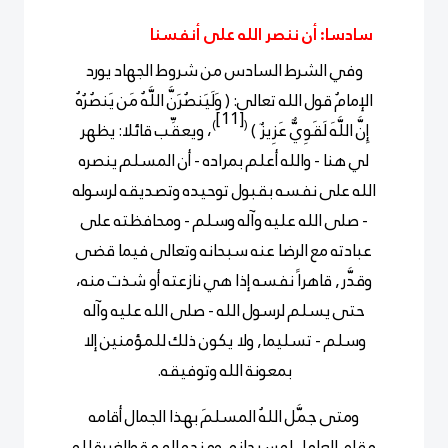
سادسا: أن ننصر الله على أنفسنا
وفي الشرط السادس من شروط الجهاد يورد
الإمامُ قول الله تعالى: ( وَلَيَنصُرَنَّ اللَّهُ مَن يَنصُرُهُ
[11]
)
(
إِنَّ اللَّهَ لَقَوِيٌّ عَزِيزٌ )
، ويعقِّب قائلا: يظهر
لي هنا - والله أعلم بمراده - أن المسلم ينصره
الله على نفسه بقبول توحيده وتصديقه لرسوله
- صلى الله عليه وآله وسلم - ومحافظته على
عبادته مع الرضا عنه سبحانه وتعالى فيما قضى
وقدَّر, قاهراً نفسه إذا هي نازعته أو شذت منه،
حتى يسلم لرسول الله - صلى الله عليه وآله
وسلم - تسليما, ولا يكون ذلك للمؤمنين إلا
بمعونة الله وتوفيقه.
ومتى جمَّل اللهُ المسلمَ بهذا الجمال أقامه
مقام العامل له سبحانه, ومنحه الهمة والغيرة لله