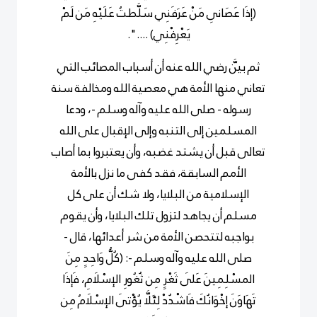
(إذَا عَصَانِى مَنْ عَرَفَنِي سَلَّطتُ عَلَيْهِ مَن لَمْ
يَعْرِفْنِي) ....".
ثم بيَّن رضي الله عنه أن أسباب المصائب التي
تعاني منها الأمة هي معصية الله ومخالفة سنة
رسوله
- صلى الله عليه وآله وسلم -
، ودعا
المسلمين إلى التنبه وإلى الإقبال على الله
تعالى قبل أن يشتد غضبه، وأن يعتبروا بما أصاب
الأمم السابقة، فقد كفى ما نزل بالأمة
الإسلامية من البلايا، ولا شك أن على كل
مسلم أن يجاهد لتزول تلك البلايا، وأن يقوم
بواجبه لتتحصن الأمة من شر أعدائها، قال
-
صلى الله عليه وآله وسلم -
: (كُلُّ وَاحِدٍ مِنَ
المسْلِمِينَ عَلَى ثَغْرٍ مِن ثُغُورِ الإسْلَامِ، فَإذَا
تَهَاوَنَ إخْوَانُكَ فَاشْدُدْ لِئَلَّا يُؤْتَى الإسْلَامُ مِن