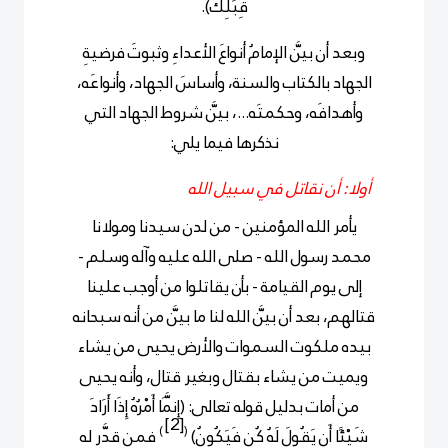
قِبَلِكَ).
وبعد أن بيَّن الإمامُ أنواعَ الأعداءِ وثبوتَ فرضيةِ
الجهاد بالكتاب والسنة، وأساسَ الجهاد، وأنواعَه،
وأهدافَه، وحكمتَه...، بيَّن شروط الجهاد التي
نذكرها فيما يلي:
أولا: أن نقاتل في سبيل الله
يأمر الله المؤمنين - من لدن سيدنا ومولانا
محمد رسول الله - صلى الله عليه وآله وسلم -
إلى يوم القيامة - بأن يقاتلوا من أوجب علينا
قتالهم، بعد أن بيَّن الله لنا ما بيَّن من أنه سبحانه
بيده ملكوت السموات والأرض يحيى من يشاء
ويميت من يشاء بقتال وبغير قتال، وأنه يحيى
من أمات بدليل قوله تعالى: (إِنَّمَا أَمْرُهُ إِذَا أَرَادَ
[2]
)
(
شَيْئًا أَن يَقُولَ لَهُ كُن فَيَكُونُ)
فمن قدَّر له