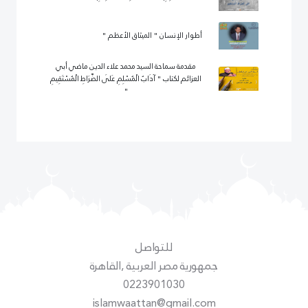
أطوار الإنسان " الميثاق الأعظم "
مقدمة سماحة السيد محمد علاء الدين ماضي أبي
العزائم لكتاب " آدَابُ الْمُسْلِمِ عَلَى الصِّرَاطِ الْمُسْتَقِيمِ
"
للتواصل
جمهورية مصر العربية ,القاهرة
0223901030
islamwaattan@gmail.com