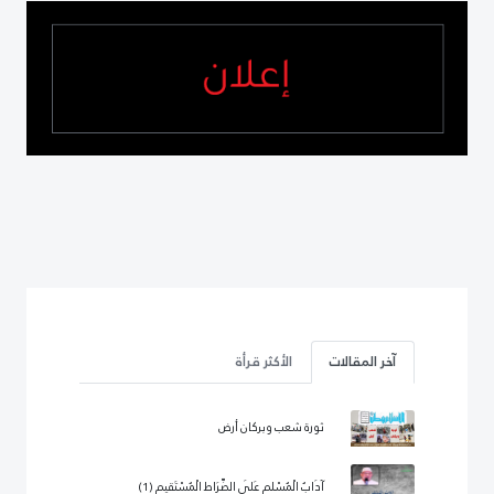
آخر المقالات
الأكثر قرأة
ثورة شعب وبركان أرض
آدَابُ الْمُسْلِمِ عَلَى الصِّرَاطِ الْمُسْتَقِيمِ (1)