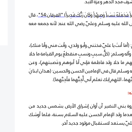
رف مجد الدهر وعزة الأبد.
ً فَجَعَلَهُ نَسَباً وَصِهْراً وَكَانَ رَبُّكَ قَدِيراً) "الفرقان:54"
، قال
الله عليه وسلم وعليّ رضي الله عنه; لأنه جمعه معه
ا أنتَ يا عليّ فختني وأبو ولدي، وأنت مني وأنا منك)،
وآله وسلم: (كلُّ سببٍ ونسبٍ منقطعٌ يوم القيامة ما خلا
هم ما خلا ولد فاطمة فإني أنا أبوهم وعَصبتهم)، وعن
آله وسلم قال فى الإمامين الحسن والحسين: (هذان ابنايَ
َهما، اللهم إنك تعلم أني أُحِبُّهما فأحِبَّهما).
ه:
 بني النضير آن أوان إشراق الأرض بشمس جديد من
ما ولد الإمام الحسن عليه السلام بسنة، فلما أوشك
 عليّ يستعد لاستقبال مولود جديد آخر.