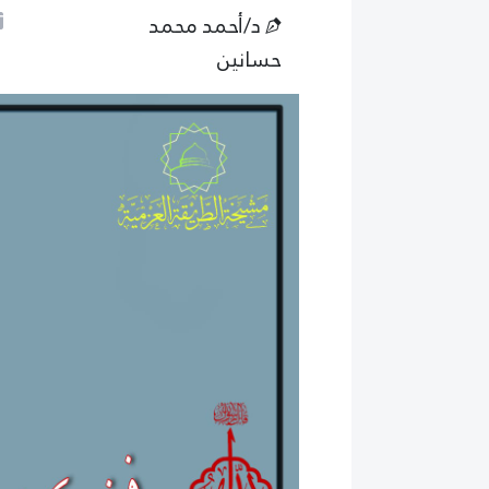
د/أحمد محمد
حسانين