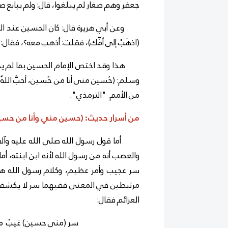
جعفر وهم صغار لم يبلغوا، قال: ولم يبايع صغي
وعن أبي هريرة قال: كان الحسين عند النب
(اذهَبْ إلى أمِّك)، فقلت: أذهب معه؟، فقال
هذا وقد اختص الإمام الحسين بما لم يختص ب
وسلم: (حُسين منى أنا من حُسين، أحبَّ اللهُ م
من الأمم. "الترمذي".
من أسرار حديث: (حسين مني وأنا من حسي
أما قول رسول الله صلى الله عليه وآله
والعصب أنه من رسول الله لأنه ابن ابنته، أ
سر عجيب وأمر عظيم، وكلام رسول الله هو
مرتبطين في المعنى ففيهما سر لا يكشفه لن
العزائم فقال:
سر (مني حسين) غيبٌ م