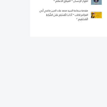
أطوار الإنسان " الميثاق الأعظم "
مقدمة سماحة السيد محمد علاء الدين ماضي أبي
العزائم لكتاب " آدَابُ الْمُسْلِمِ عَلَى الصِّرَاطِ
الْمُسْتَقِيمِ "