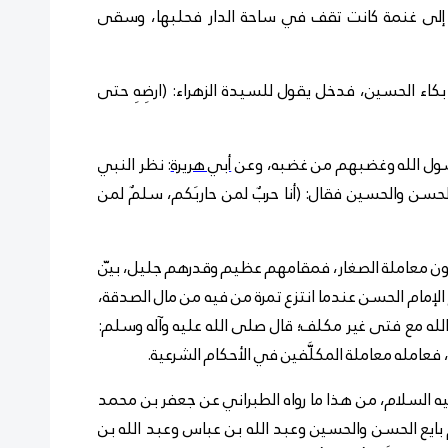
إلى غنمة كانت تقف في ساحة الدار فحلبها، وسقى
الحسين، فدخل يقول للسيدة الزهراء: (ارضِهِ حتى
ول الله وغضبهم من غضبه، وعن
أبي هريرة
: نظر النبي
سن والحسين فقال: (أنا حربٌ لمن حاربَكم، سلمٌ لمن
لون معاملة الصغار، فمقامهم عظيم وقدرهم جليل، بيّن
الإمام الحسن عندما انتزع تمرة من فيه من مال الصدقة،
لله مع فتى غير مكلف؛ قال صلى الله عليه وآله وسلم:
"، فعامله معاملة المكلَّفين في الأحكام الشرعية.
لسلام، من هذا ما رواه الطبراني عن جعفر بن محمد
 بايع الحسن والحسين وعبد الله بن عباس وعبد الله بن