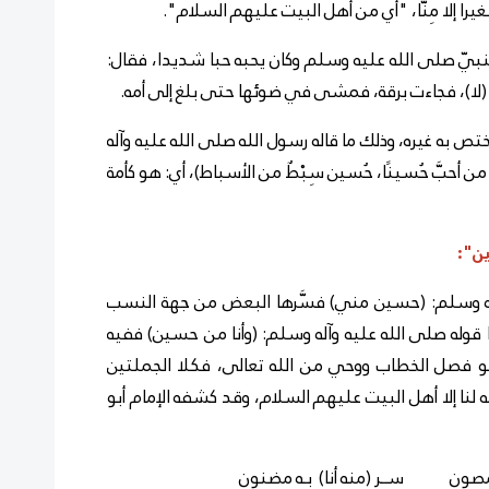
را إلا مِنَّا، "أي من أهل البيت عليهم السلام".
يّ صلى الله عليه وسلم وكان يحبه حبا شديدا، فقال:
: (لا)، فجاءت برقة، فمشى في ضوئها حتى بلغ إلى أمه.
ه غيره، وذلك ما قاله رسول الله صلى الله عليه وآله
ن أحبَّ حُسينًا، حُسين سِبْطٌ من الأسباط)، أي: هو كأمة
ن":
 وسلم: (حسين مني) فسَّرها البعض من جهة النسب
ما قوله صلى الله عليه وآله وسلم: (وأنا من حسين) ففيه
 فصل الخطاب ووحي من الله تعالى، فكلا الجملتين
ا إلا أهل البيت عليهم السلام، وقد كشفه الإمام أبو
صون ســر (منه أنا) بـه مضنون