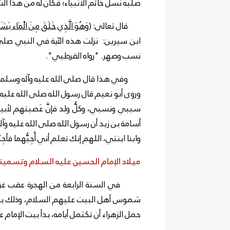
صلبه نسل خاتم الأنبياء؛ فكان له من هذا الش
قال تعالى: (
وَهُوَ الَّذِي خَلَقَ مِنَ الْمَاء بَشَرا
ابن سيرين: نزلت هذه الآية في النبي صلى 
نسب وصهر. "رواه القرطبي".
وفي هذا قال صلى الله عليه وآله وسلم: (أم
وروى أبو نعيم قال رسول الله صلى الله عليه 
سببي ونسبي، وكلُّ ولد فإنَّ عَصبتهم لأبي
أسامة بن زيد أن رسول الله صلى الله عليه و
وابنا ابنتي، اللهم إنك تعلم أني أُحِبُّهما فأحِبّ
ميلاد الإمام الحسين عليه السلام وتسميت
في السنة الرابعة من الهجرة عقب غزوة
شموس أهل البيت عليهم السلام، وذلك بعد
حمل الزهراء أن تكتمل أيامه، بدأ بيت الإمام