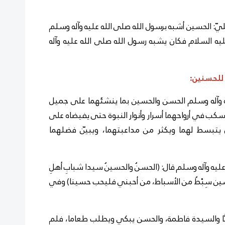
: الحسين أشبه برسول الله صلى الله عليه وآله وسلم
ليه السلام فكان يشبه رسول الله صلى الله عليه وآله
للحسنين:
له وسلم الحسن والحسين بما ينشئهما على جميل
يسكب في أرواحهما أسرار وأنوار النبوة حتى يفيضاه على
ن يتبسط لهما ويكثر من مداعبتهما، ويبيّن فضلهما
يه وآله وسلم قال: (الحسنُ والحسينُ سيدا شبابِ أهلِ
حسين سِبْطٌ من الأسباط، من أحبني فليحب حسينا) وفي
ا والسيدة فاطمة، والحسن يبكي ويطلب طعاما، فلم