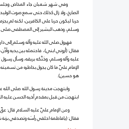
وفي شهر شعبان جاء المخاض وجلس الإما
الصارخ، ولا زال كذلك حتى سمع صوت الوليد 
حربا ليكون حربا على الكافرين، لكنه لم يجزم
وسلم، وذهب البشير إلى المصطفى صلى الله 
فهرول صلى الله عليه وآله وسلم إلى دار ا
فقال: (أروني ابني)، فاحتمله بين يديه وأذّ
عليه وآله وسلم، وحَنَّكه بريقه، وسأل رسول 
الإمام عليّ ما كان يجول بخاطره من تسميته
هو حسين).
وابتهجت مدينة رسول الله صلى الله عليه
ابتهجت من قبل بمقدم أخيه الحسن عليه ال
وعن الإمام عليّ عليه السلام قال: عقّ رس
فقال: (يافاطمة احلقي رأسَه وتصدقي بزنة شع