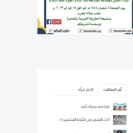
آخر المقالات
الأكثر قرأة
ثورة شعب وبركان أرض
آدَابُ الْمُسْلِمِ عَلَى الصِّرَاطِ الْمُسْتَقِيمِ (1)