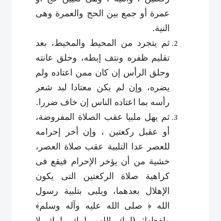
عمرة أو جمع بين الحج والعمرة وهى
النية.
ثم يتجرد من المحيط والمخيط، بعد
تقليم ظفره ونتف إبطه، وحلق عانته
وحلق الرأس إن كان ممن اعتاده ولم
يضره، وإن لم يكن معتادا لبد شعر
رأسه بما اعتاده الناس إن خاف ضررا
.
ثم يهل ملبيا عقب الصلاة المفروضة،
أو عقبل ركعتين ، وإن أخر إحرامه
للعصر عدا التلبية عقب صلاة العصر،
خشية من أن يؤخر الإحرام فيقع فى
كراهية صلاة الركعتين التى يكون
الإهلال بعدهما، ويلبى بتلبية رسول
الله ﴿ صلى الله عليه وآله وسلم﴾
ولفظها: (لبيك اللهم لبيك، لبيك لا