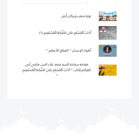
ثورة شعب وبركان أرض
آدَابُ الْمُسْلِمِ عَلَى الصِّرَاطِ الْمُسْتَقِيمِ (1)
أطوار الإنسان " الميثاق الأعظم "
مقدمة سماحة السيد محمد علاء الدين ماضي أبي
العزائم لكتاب " آدَابُ الْمُسْلِمِ عَلَى الصِّرَاطِ الْمُسْتَقِيمِ
"