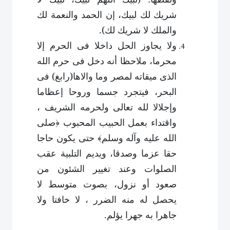
شريك لك لبيك، إن الحمد والنعمة لك
والملك لا شريك لك).
ولا يجاوز الحل داخلا فى الحرم إلا
محرما، ملاحظا أنه دخل فى حرم الله
الذى ميقاته لمصر وما والاها(رابغ) فى
البحر، فيتجرد جسما وروحا إعظاما
وإجلالا لله تعالى ولحرمه الشريف ،
واقتداء بعمل الحبيب المحبوب ﴿صلى
الله عليه وآله وسلم﴾ حتى يكون حاجا
حقا عزما وصدقا، ويديم التلبية عقب
الصلوات وعند تغيير الشئون من
صعود أو نزول، بصوت متوسط لا
يحصل له منه الضرر ، لا خافتا ولا
جاهرا به جهرا يؤلم
.