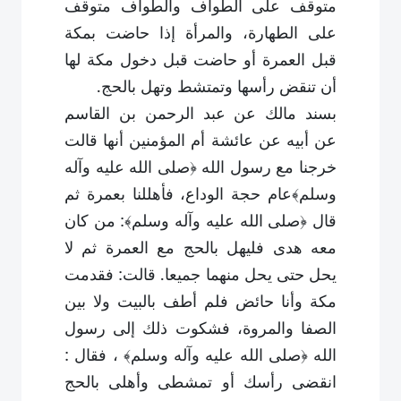
متوقف على الطواف والطواف متوقف
على الطهارة، والمرأة إذا حاضت بمكة
قبل العمرة أو حاضت قبل دخول مكة لها
أن تنقض رأسها وتمتشط وتهل بالحج
.
بسند مالك عن عبد الرحمن بن القاسم
عن أبيه عن عائشة أم المؤمنين أنها قالت
خرجنا مع رسول الله ﴿صلى الله عليه وآله
وسلم﴾عام حجة الوداع، فأهللنا بعمرة ثم
قال ﴿صلى الله عليه وآله وسلم﴾: من كان
معه هدى فليهل بالحج مع العمرة ثم لا
يحل حتى يحل منهما جميعا. قالت: فقدمت
مكة وأنا حائض فلم أطف بالبيت ولا بين
الصفا والمروة، فشكوت ذلك إلى رسول
الله ﴿صلى الله عليه وآله وسلم﴾ ، فقال :
انقضى رأسك أو تمشطى وأهلى بالحج