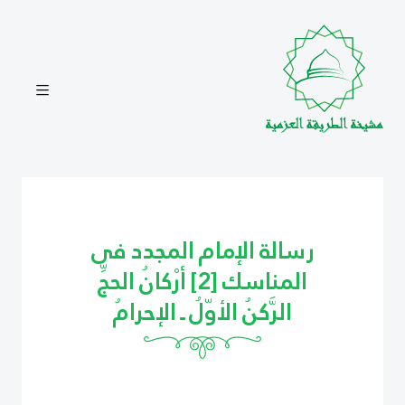
رسالة الإمام المجدد فى
المناسك [2] أرْكانُ الحجِّ
الرَّكنُ الأوّلُ ـ الإحرامُ