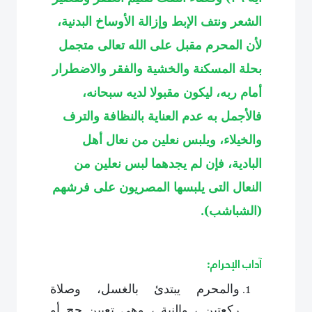
الشعر ونتف الإبط وإزالة الأوساخ البدنية،
لأن المحرم مقبل على الله تعالى متجمل
بحلة المسكنة والخشية والفقر والاضطرار
أمام ربه، ليكون مقبولا لديه سبحانه،
فالأجمل به عدم العناية بالنظافة والترف
والخيلاء، ويلبس نعلين من نعال أهل
البادية، فإن لم يجدهما لبس نعلين من
النعال التى يلبسها المصريون على فرشهم
(الشباشب)
.
آداب الإحرام:
والمحرم يبتدئ بالغسل، وصلاة
ركعتين ، والنية ، وهى تعيين حج أو