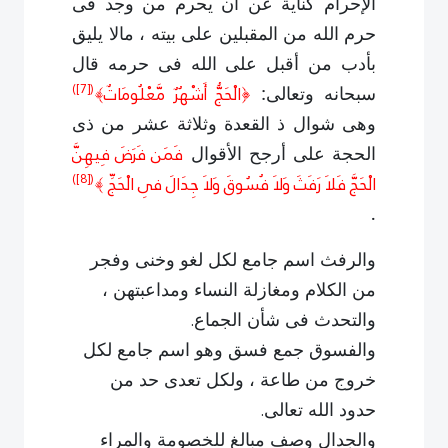
الإحرام كناية عن أن يحرم من وجد فى
حرم الله من المقبلين على بيته ، مالا يليق
بأدب من أقبل على الله فى حرمه قال
)
[7]
(
﴿الْحَجُّ أَشْهُرٌ مَّعْلُومَاتٌ﴾
سبحانه وتعالى:
وهى شوال ذ القعدة وثلاثة عشر من ذى
فَمَن فَرَضَ فِيهِنَّ
الحجة على أرجح الأقوال
)
[8]
(
الْحَجَّ فَلاَ رَفَثَ وَلاَ فُسُوقَ وَلاَ جِدَالَ فِى الْحَجِّ ﴾
.
والرفث اسم جامع لكل لغو وخنى وفجر
من الكلام ومغازلة النساء ومداعبتهن ،
.
والتحدث فى شأن الجماع
والفسوق جمع فسق وهو اسم جامع لكل
خروج من طاعة ، ولكل تعدى حد من
.
حدود الله تعالى
والجدال وصف مبالغ للخصومة والمراء