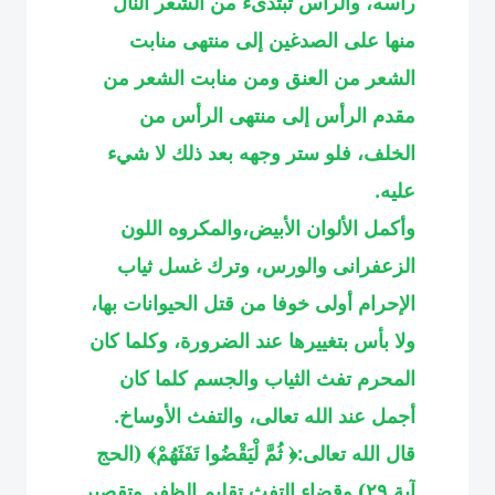
رأسه، والرأس تبتدىء من الشعر النال
منها على الصدغين إلى منتهى منابت
الشعر من العنق ومن منابت الشعر من
مقدم الرأس إلى منتهى الرأس من
الخلف، فلو ستر وجهه بعد ذلك لا شيء
عليه
.
وأكمل الألوان الأبيض،والمكروه اللون
الزعفرانى والورس، وترك غسل ثياب
الإحرام أولى خوفا من قتل الحيوانات بها،
ولا بأس بتغييرها عند الضرورة، وكلما كان
المحرم تفث الثياب والجسم كلما كان
أجمل عند الله تعالى، والتفث الأوساخ.
قال الله تعالى:﴿ ثُمَّ لْيَقْضُوا تَفَثَهُمْ﴾ (الحج
آية ٢٩) وقضاء التفث تقليم الظفر وتقصير