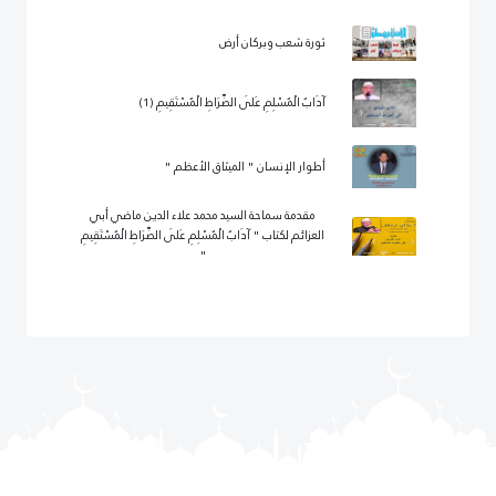
ثورة شعب وبركان أرض
آدَابُ الْمُسْلِمِ عَلَى الصِّرَاطِ الْمُسْتَقِيمِ (1)
أطوار الإنسان " الميثاق الأعظم "
مقدمة سماحة السيد محمد علاء الدين ماضي أبي
العزائم لكتاب " آدَابُ الْمُسْلِمِ عَلَى الصِّرَاطِ الْمُسْتَقِيمِ
"