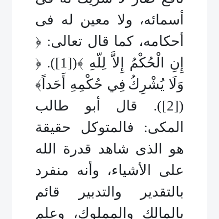
أسمائه، ولا معين له فى
أحكامه، كما قال تعالى: ﴿
إِنِ الْحُكْمُ إِلاَّ لِلّهِ ﴾(
[1]
). ﴿
وَلَا يُشْرِكُ
فِي حُكْمِهِ أَحَداً﴾
(
[2]
). قال أبو طالب
المكى: فالمتوكل حقيقة
هو الذى شاهد قدرة الله
على الأشياء، وأنه منفرد
بالتقدير والتدبير قائم
بالمالك والمملوك، وعلم