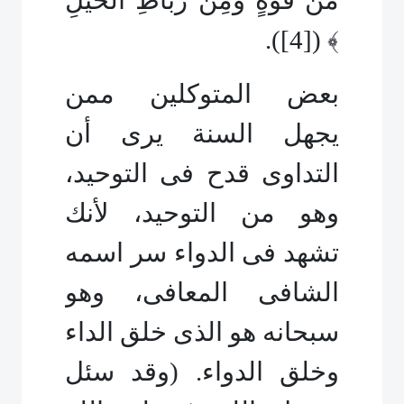
مِّن قُوَّةٍ وَمِن رِّبَاطِ الْخَيْلِ
).
[4]
﴾ (
بعض المتوكلين ممن
يجهل السنة يرى أن
التداوى قدح فى التوحيد،
وهو من التوحيد، لأنك
تشهد فى الدواء سر اسمه
الشافى المعافى، وهو
سبحانه هو الذى خلق الداء
وخلق الدواء. (وقد سئل