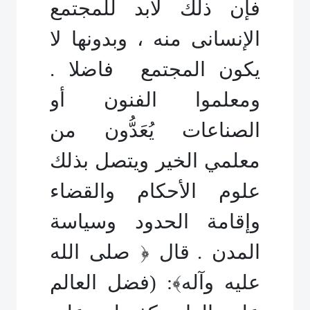
فإن ذلك لابد للمجتمع
الإنسان
ى
منه ، وبدونها لا
يكون المجتمع فاضلا .
ومعلموا الفنون أو
الصناعات ي
ع
د
ون من
معلمي الخير ويتصل بذلك
علوم ال
حكام والقضاء
وإقامة الحدود وسياسة
المدن .
قال ﴿ صلى الله
عليه وآله﴾: (فضل العالم