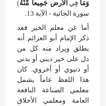
وَمَا
فِي
الأرض جَمِيعاً مِّنْهُ
)
سورة الجاثية - الآية 13.
أما عن معلم الخير فقد
ذكر الإمام أبو العزائم أنه
يطلق ويراد منه كل من
دل على خير ديني أو بدني
أو دنيوي أو
أ
خرو
ي
. كان
هذا اللفظ عاماً يشمل
معلمي الصناعة النافعة
العامة ومعلمي الأخلاق