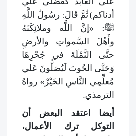
على العابد كفضلي علي
أدناكم)
ثُمَّ قَالَ: رسُولُ اللَّهِ
ﷺ
: «إنَّ اللَّه وملائِكَتَهُ
وأَهْلَ السَّمواتِ والأرضِ
حتَّى النَّمْلَةَ في جُحْرِهَا
وَحَتَّى الحُوتَ لَيُصَلُّونَ عَلي
مُعلِّمِي النَّاسِ الخَيْرْ» رواهُ
الترمذي.
أيضا اعتقد البعض أن
التوكل ترك الأعمال،