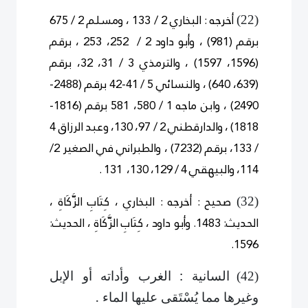
أخرجه : البخاري 2 / 133 ، ومسلم 2 / 675
)
22
(
برقم (981) ، وأبو داود 2 / 252، 253 ، برقم
(1596، 1597) ، والترمذي 3 / 31، 32، برقم
(639، 640) ، والنسائي 5 / 41-42 برقم (2488-
2490) ، وابن ماجه 1 / 580، 581 برقم (1816-
1818) ، والدارقطني 2 / 97، 130، وعبد الرزاق 4
/ 133، برقم (7232) ، والطبراني في الصغير 2/
114، والبيهقي 4 / 129، 130، 131 .
صحيح : أخرجه : البخاري ، كِتَابِ الزَّكَاةِ ،
)
3
2
(
الحديث: 1483. وأبو داود ، كِتَابِ الزَّكَاةِ ، الحديث:
1596.
السانية : الغرب وأداته أو الإبل
)
4
2
(
وغيرها مما يُسْتَقى عليها الماء .