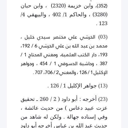
(352)
، وابن خزيمة (2320) ، وابن حبان
(3280) ، والحاكم 1/ 402 ، والبيهقي 4/
123 .
الخرشي
علي مختصر سيدي خليل ،
)
0
3
(
محمد بن عبد الله بن علي الخرشي
6 / 192،
193،
دار الكتب العلمية
،
ومغني المحتاج 1 /
387 ، وحاشية الدسوقي 1 / 454 ، وجواهر
الإكليل 1 / 126 ، والمغني 2 / 706، 707 .
جواهر الإكليل 1 / 126 .
)
1
3
(
أخرجه : أبو داود ( 2 / 260 ـ تحقيق
)
2
3
(
عزت عبيد دعاس ) من حديث عائشة ،
وفي إسناده جهالة . ولكن له شاهد من
حديث عبد الله بن عباس أخرجه أبو داود