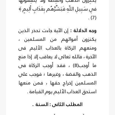
يَكْنِزُونَ الذَّهَبَ وَالْفِضَّةَ وَلاَ يُنفِقُونَهَا
فِي سَبِيلِ اللّهِ فَبَشِّرْهُم بِعَذَابٍ أَلِيمٍ ﴾
.
)
7
(
وجه الدلالة :
إن الآية جاءت تحذر الذين
يكنزون أموالهم من المسلمين ،
ومنعهم الزكاة بالعذاب الأليم فى
الآخرة ، فالله تعالى لا يعاقب إلا إذا منع
ما أوجب
(
8
)
، فقد أوجب الزكاة فى
الذهب والفضة ، وغيرها ؛ فوجب علي
المسلمين إخراج حقها ، فمن منعها
استحق العذاب الأليم يوم القيامة .
المطلب الثانى : السنة .