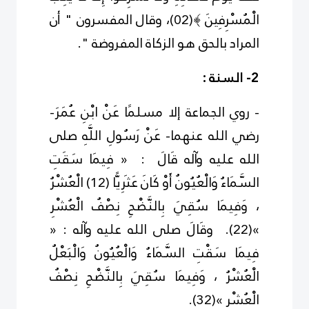
الْمُسْرِفِينَ ﴾
(
2
0
)
، وقال المفسرون " أن
المراد بالحق هو الزكاة المفروضة
."
2- السنة
:
- روي الجماعة إلا مسلمًا
عَنْ ابْنِ عُمَرَ
-
رضي الله عنهما-
عَنْ رَسُولِ اللَّهِ
صلى
الله عليه وآله
قَالَ
:
« فِيمَا سَقَتِ
السَّمَاءُ وَالْعُيُونُ أَوْ كَانَ عَثَرِيًّا
(
2
1
)
الْعُشْرُ
، وَفِيمَا سُقِيَ بِالنَّضْحِ نِصْفُ الْعُشْرِ
»
(
22
)
. و
قَالَ
صلى الله عليه وآله
:
«
فِيمَا سَقْتِ السَّمَاءُ وَالْعُيُونُ وَالْبَعْلُ
الْعُشْرُ ، وَفِيمَا سُقِيَ بِالنَّضْحِ نِصْفُ
الْعُشْرِ »
(
2
3
)
.