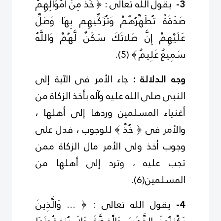
3-
يقول الله تعالى : ﴿ خُذْ مِنْ أَمْوَالِهِمْ
صَدَقَةً تُطَهِّرُهُمْ
وَتُزَكِّيهِم بِهَا
وَصَلِّ
عَلَيْهِمْ إِنَّ صَلاتَكَ سَكَنٌ لَّهُمْ
وَاللَّهُ
سَمِيعٌ عَلِيمٌ ﴾
(
5
)
.
وجه الدلالة :
جاء الأمر فى الآية إلى
النبى صلى الله عليه وآله بأخذ الزكاة من
أغنياء المسلمين وردها إلى أهلها ،
والأمر فى ﴿ خُذْ ﴾ للوجوب ، فدل على
وجوب أخذ ولى الأمر مال الزكاة ممن
تجب عليه ، وترد إلى أهلها من
المسلمين
(
6
)
.
4-
يقول الله تعالى : ﴿ ... وَالَّذِينَ