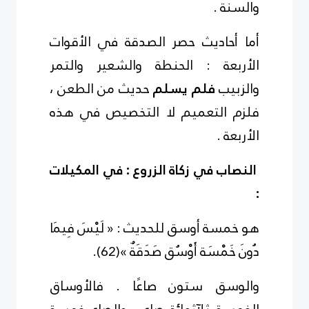
والسنة
.
أما أحاديث حصر الصدقة في الأقوات
الأربعة : الحنطة والشعير والتمر
والزبيب
فلم يسلم
حديث من الطعن ،
فلزم التعميم لا التخصيص في هذه
الأربعة
.
النصاب في زكاة الزروع : في المكيلات
:
هو خمسة أوسق للحديث :
« لَيْسَ فِيمَا
دُونَ خَمْسَة أَوْسُق صَدَقَةٌ »
(
2
6
)
.
والوسق ستون صاعًا . فالأوساق