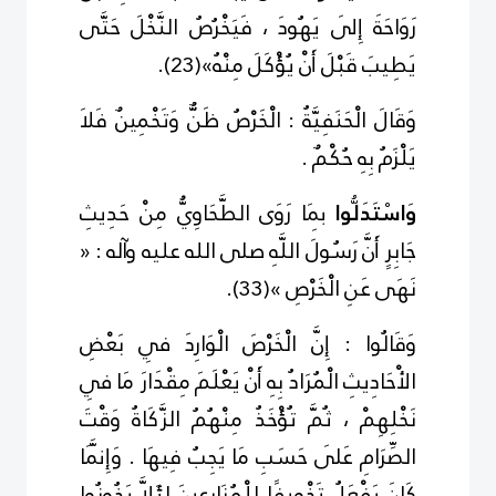
رَوَاحَةَ إِلَى يَهُودَ ، فَيَخْرُصُ النَّخْلَ حَتَّى
يَطِيبَ قَبْلَ أَنْ يُؤْكَلَ مِنْهُ»
(
3
2
)
.
وَقَالَ الْحَنَفِيَّةُ : الْخَرْصُ ظَنٌّ وَتَخْمِينٌ فَلاَ
يَلْزَمُ بِهِ حُكْمٌ .
وَاسْتَدَلُّوا
بِمَا رَوَى الطَّحَاوِيُّ مِنْ حَدِيثِ
جَابِرٍ أَنَّ رَسُولَ اللَّهِ صلى الله عليه وآله : «
نَهَى عَنِ الْخَرْصِ »
(
33
)
.
وَقَالُوا : إِنَّ الْخَرْصَ الْوَارِدَ فِي بَعْضِ
الأْحَادِيثِ الْمُرَادُ بِهِ أَنْ يَعْلَمَ مِقْدَارَ مَا فِي
نَخْلِهِمْ ، ثُمَّ تُؤْخَذُ مِنْهُمُ الزَّكَاةُ وَقْتَ
الصِّرَامِ عَلَى حَسَبِ مَا يَجِبُ فِيهَا . وَإِنَّمَا
كَانَ يَفْعَلُ تَخْوِيفًا لِلْمُزَارِعِينَ لِئَلاَّ يَخُونُوا