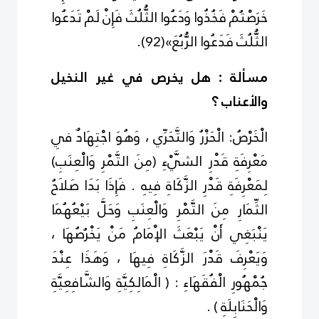
خَرَصْتُمْ فَخُذُوا وَدَعُوا الثُّلُثَ فَإِنْ لَمْ تَدَعُوا
الثُّلُثَ فَدَعُوا الرُّبُعَ»
(
2
9
)
.
مسألة :
هل يخرص في غير النخيل
والأعناب ؟
الْخَرْصُ: الْحَزْرُ وَالتَّحَرِّي ، وَهُوَ اجْتِهَادٌ فِي
مَعْرِفَةِ قَدْرِ الشَّيْءِ (مِنَ التَّمْرِ وَالْعِنَبِ)
لِمَعْرِفَةِ قَدْرِ الزَّكَاةِ فِيهِ . فَإِذَا بَدَا صَلاَحُ
الثِّمَارِ مِنَ التَّمْرِ وَالْعِنَبِ وَحَلَّ بَيْعُهُمَا
يَنْبَغِي أَنْ يَبْعَثَ الإْمَامُ مَنْ يَخْرُصُهَا ،
وَيَعْرِفَ قَدْرَ الزَّكَاةِ فِيهَا ، وَهَذَا عِنْدَ
جُمْهُورِ الْفُقَهَاءِ : ( الْمَالِكِيَّةِ وَالشَّافِعِيَّةِ
وَالْحَنَابِلَةِ ) .