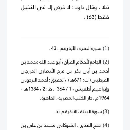
فلا . وقال داود : لا خرص إلا فى النخيل
فقط
(
3
6
)
.
سورة البقرة ؛ الآية رقم : 43 .
)
1
(
الجامع لأحكام القرآن ، أبو عبد الله محمد بن
)
2
(
أحمد بن أبى بكر بن فرح الأنصارى الخزرجى
القرطبى ( ت : 671هـ) ، تحقيق : أحمد البردونى
وإبراهيم أطفيش ، 1 / 364 ، ط : 2 ، 1384هـ -
1964م ، دار الكتب المصرية ، القاهرة .
سورة البينة ، الآية رقم : 5 .
)
3
(
فتح القدير ، الشوكانى محمد بن على بن
)
4
(