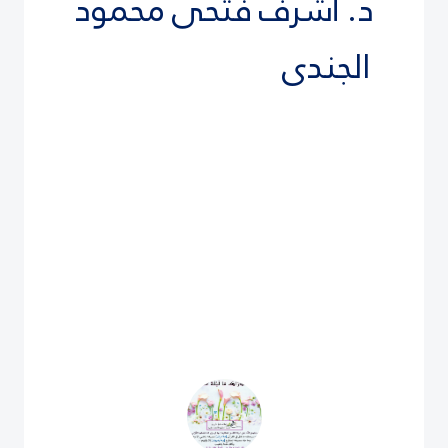
د.
أشرف فتحى محمود
الجندى