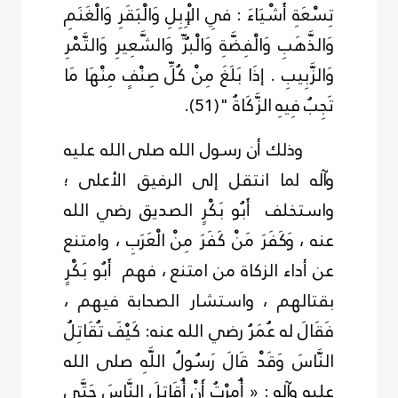
تِسْعَةِ أَشْيَاءَ : فِي الْإِبِلِ وَالْبَقَرِ وَالْغَنَمِ
وَالذَّهَبِ وَالْفِضَّةِ وَالْبُرِّ وَالشَّعِيرِ وَالتَّمْرِ
وَالزَّبِيبِ . إذَا بَلَغَ مِنْ كُلِّ صِنْفٍ مِنْهَا مَا
تَجِبُ فِيهِ الزَّكَاةُ "
(
1
5
)
.
وذلك أن رسول الله
صلى الله عليه
وآله
لما انتقل إلى الرفيق الأعلى ؛
واستخلف أَبُو بَكْرٍ الصديق
رضي الله
عنه
، وَكَفَرَ مَنْ كَفَرَ مِنْ الْعَرَبِ ، وامتنع
عن أداء الزكاة من امتنع ، فهم أَبُو بَكْرٍ
بقتالهم ، واستشار الصحابة فيهم ،
فَقَالَ له عُمَرُ
رضي الله عنه
: كَيْفَ تُقَاتِلُ
النَّاسَ وَقَدْ قَالَ رَسُولُ اللَّهِ
صلى الله
عليه وآله
: « أُمِرْتُ أَنْ أُقَاتِلَ النَّاسَ حَتَّى