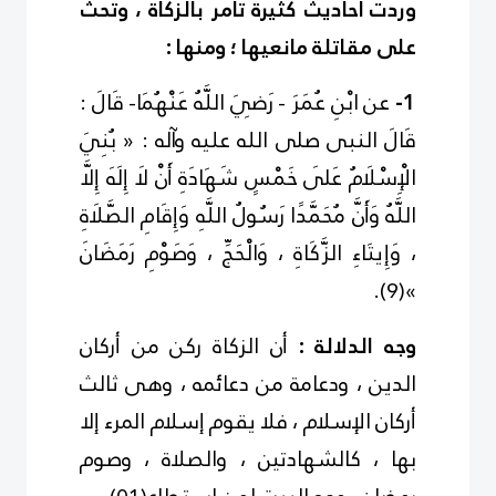
وردت أحاديث كثيرة تأمر بالزكاة ، وتحث
على مقاتلة مانعيها ؛ ومنها :
1-
عن ابْنِ عُمَرَ - رَضِيَ اللَّهُ عَنْهُمَا- قَالَ :
قَالَ النبى
صلى الله عليه وآله
: « بُنِيَ
الْإِسْلَامُ عَلَى خَمْسٍ شَهَادَةِ أَنْ لَا إِلَهَ إِلَّا
اللَّهُ وَأَنَّ مُحَمَّدًا رَسُولُ اللَّهِ وَإِقَامِ الصَّلَاةِ
، وَإِيتَاءِ الزَّكَاةِ ، وَالْحَجِّ ، وَصَوْمِ رَمَضَانَ
.
)
9
(
»
وجه الدلالة :
أن الزكاة ركن من أركان
الدين ، ودعامة من دعائمه ، وهى ثالث
أركان الإسلام ، فلا يقوم إسلام المرء إلا
بها ، كالشهادتين ، والصلاة ، وصوم