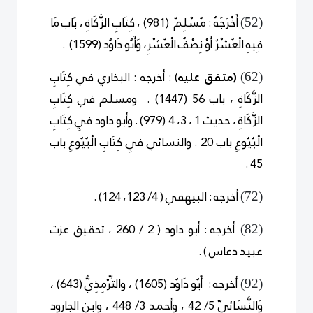
أَخْرَجَهُ : مُسْلِمٌ (981) ، كِتَابِ الزَّكَاةِ ، بَاب مَا
)
5
2
(
فِيهِ الْعُشْرُ أَوْ نِصْفُ الْعُشْرِ، وَأَبُو دَاوُد (1599) .
(متفق عليه
) : أخرجه : البخاري في كِتَابِ
)
6
2
(
الزَّكَاةِ ، باب 56 (1447) . ومسلم في كِتَابِ
الزَّكَاةِ ، حديث 1 ، 3، 4 (979) . وأبو داود فِي كِتَابِ
الْبُيُوعِ باب 20 . والنسائي فِي كِتَابِ الْبُيُوعِ باب
45 .
أخرجه : البيهقي ( 4/ 123، 124) .
)
7
2
(
أخرجه : أبو داود ( 2 / 260 ، تحقيق عزت
)
8
2
(
عبيد دعاس ) .
أخرجه : أَبُو دَاوُد (1605) ، والتِّرْمِذِيُّ (643) ،
)
9
2
(
وَالنَّسَائِيّ 5/ 42 ، وأحمد 3/ 448 ، وابن الجارود