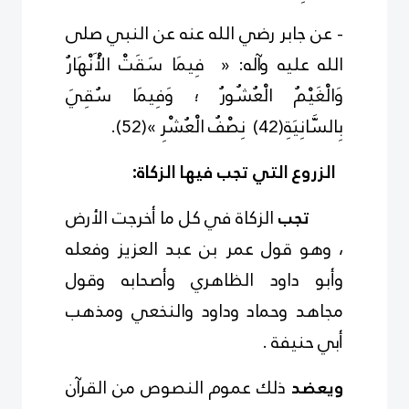
- عن جابر رضي الله عنه عن النبي صلى
الله عليه وآله:
«
فِيمَا سَقَتْ الْأَنْهَارُ
وَالْغَيْمُ الْعُشُورُ ؛ وَفِيمَا سُقِيَ
بِالسَّانِيَةِ
(
2
4
)
نِصْفُ الْعُشْرِ »
(
2
5
)
.
الزروع التي تجب فيها الزكاة
:
تجب
الزكاة في كل ما أخرجت الأرض
، وهو قول عمر بن عبد العزيز وفعله
وأبو داود الظاهري وأصحابه وقول
مجاهد وحماد وداود والنخعي ومذهب
أبي حنيفة
.
ويعضد
ذلك عموم النصوص من القرآن