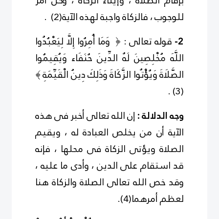
بإقام الصلاة ، وإيتاء الزكاة ، وكل أمر
للوجوب ، فالزكاة واجبة لهذه الآية
(
2
)
.
2-
قوله تعالى : ﴿ وَمَا أُمِرُوا إِلَّا لِيَعْبُدُوا
اللَّهَ مُخْلِصِينَ لَهُ الدِّينَ حُنَفَاء وَيُقِيمُوا
الصَّلَاةَ وَيُؤْتُوا الزَّكَاةَ وَذَلِكَ دِينُ الْقَيِّمَةِ ﴾
.
)
3
(
وجه الدلالة :
إن الله
تعالى
أخبر فى هذه
الآية أن من يخلص العبادة له ، ويقيم
الصلاة ويؤتى الزكاة فى محلها ، فإنه
قد استقام على الدين ، وأدى ما عليه ،
وقد خص الله
تعالى
الصلاة والزكاة هنا
لعظم أمرهما
(
4
)
.