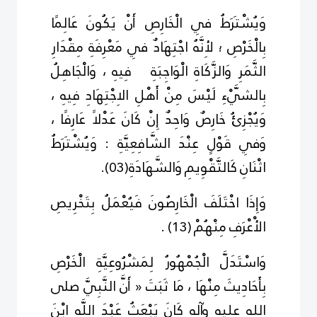
وَيُشْتَرَطُ فِي الْخَارِصِ أَنْ يَكُونَ عَالِمًا
بِالْخَرْصِ ؛ لأِنَّهُ اجْتِهَادٌ فِي مَعْرِفَةِ مِقْدَارِ
الثَّمَرِ وَالزَّكَاةِ الْوَاجِبَةِ فِيهِ ، وَالْجَاهِلُ
بِالشَّيْءِ لَيْسَ مِنْ أَهْلِ الاِجْتِهَادِ فِيهِ ،
وَيُجْزِئُ خَارِصٌ وَاحِدٌ إِنْ كَانَ عَدْلاً عَارِفًا ،
وَفِي قَوْلٍ عِنْدَ الشَّافِعِيَّةِ : وَيُشْتَرَطُ
اثْنَانِ كَالتَّقْوِيمِ وَالشَّهَادَةِ
(
3
0
)
.
وَإِذَا اخْتَلَفَ الْخَارِصُونَ فَيُعْمَلُ بِتَخْرِيصِ
الأْعْرَفِ مِنْهُمْ
(
3
1
)
.
وَاسْتَدَلَّ الْجُمْهُورُ لِمَشْرُوعِيَّةِ الْخَرْصِ
بِأَحَادِيثَ مِنْهَا ، مَا ثَبَتَ « أَنَّ النَّبِيَّ صلى
الله عليه وآله كَانَ يَبْعَثُ عَبْدَ اللَّهِ ابْنَ