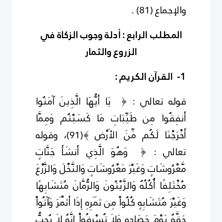
والإجماع
(
1
8
)
.
المطلب الرابع : أدلة وجوب الزكاة في
الزروع والثمار
1-
القرآن الكريم
:
قوله تعالي : ﴿ يَا أَيُّهَا الَّذِينَ آمَنُوا
أَنفِقُوا مِن طَيِّبَاتِ مَا كَسَبْتُم وَمِمَّا
أَخْرَجْنَا لَكُم مِّنَ الأَرْض ﴾
(
1
9
)
،
وقوله
تعالي : ﴿ وَهُوَ الَّذِي أَنشَأَ جَنَّاتٍ
مَّعْرُوشَاتٍ وَغَيْرَ مَعْرُوشَاتٍ وَالنَّخْلَ وَالزَّرْعَ
مُخْتَلِفًا أُكُلُهُ وَالزَّيْتُونَ وَالرُّمَّانَ مُتَشَابِهًا
وَغَيْرَ مُتَشَابِهٍ كُلُواْ مِن ثَمَرِهِ إِذَا أَثْمَرَ وَآتُواْ
حَقَّهُ يَوْمَ حَصَادِهِ وَلاَ تُسْرِفُواْ إِنَّهُ لاَ يُحِبُّ