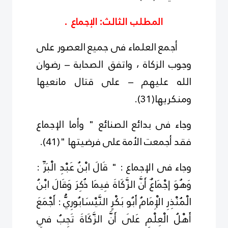
المطلب الثالث: الإجماع .
أجمع العلماء فى جميع العصور على
وجوب الزكاة ، واتفق الصحابة – رضوان
الله عليهم – على قتال مانعيها
ومنكريها
(
1
3
)
.
وجاء فى بدائع الصنائع " وأما الإجماع
فقد أجمعت الأمة على فرضيتها "
(
1
4
)
.
وجاء فى الإجماع : " قَالَ ابْنُ عَبْدِ الْبَرِّ :
وَهُوَ إجْمَاعٌ أَنَّ الزَّكَاةَ فِيمَا ذُكِرَ وَقَالَ ابْنُ
الْمُنْذِرِ الْإِمَامُ أَبُو بَكْرٍ النَّيْسَابُورِيُّ : أَجْمَعَ
أَهْلُ الْعِلْمِ عَلَى أَنَّ الزَّكَاةَ تَجِبُ فِي