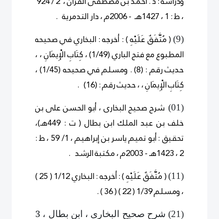
ودراسة : د . أحمد بن مصطفى الفرَّان ، 2 / 924
، ط : 1 ، 1427هـ - 2006م ، دار التدمرية .
( مُتَّفَقٌ عَلَيْهِ ) : أخرجه : البخاري في صحيحه
)
9
(
المطبوع مع فتح الباري (1/49) ، كِتَابِ الْإِيمَانِ ، ،
حديث رقم : (8) . ومسلم في صحيحه (1/45) ،
كِتَابِ الْإِيمَانِ ، ، حديث رقم : (16)
.
شرح صحيح البخارى ، أبو الحسن على بن
)
0
1
(
خلف بن عبد الملك ابن بطال ( ت : 449هـ)،
تحقيق : أبو تميم ياسر بن إبراهيم ، 1/ 59 ، ط :
2 ، 1423هـ - 2003م ، مكتبة الرشد .
( مُتَّفَقٌ عَلَيْهِ )
:
أخرجه : البخاري 1/12 ( 25 )
)
11
(
، ومسلم 1/39 ( 22 ) ( 36 ) .
شرح صحيح البخارى ، ابن بطال ، 3
)
2
1
(