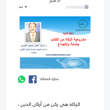
أختر
21/02/2023
فقه
شارك المقالة:
الزكاة هى ركن من أركان الدين ،