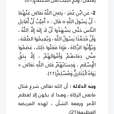
رمضان ، وحج البيت لمن استطاع
(
1
0
)
.
2-
عَنِ ابْنِ عُمَرَ - رَضِيَ اللَّهُ تَعَالَى عَنْهُمَا
- أَنَّ رَسُولَ اللَّهِ
o
قَالَ : « أُمِرْتُ أَنْ أُقَاتِلَ
النَّاسَ حَتَّى يَشْهَدُوا أَنْ لَا إِلَهَ إِلَّا اللَّهُ ،
وَأَنَّ مُحَمَّدًا رَسُولُ اللَّهِ ، وَيُقِيمُوا الصَّلَاةَ ،
وَيُؤْتُوا الزَّكَاةَ ، فَإِذَا فَعَلُوا ذَلِكَ ، عَصَمُوا
مِنِّي دِمَاءَهُمْ وَأَمْوَالَهُمْ ، إِلَّا بِحَقِّ
الْإِسْلَامِ ، وَحِسَابُهُمْ عَلَى اللَّهِ تَعَالَى »
رَوَاهُ الْبُخَارِيُّ وَمُسْلِمٌ
(
11
)
.
وجه الدلالة :
أن الله
تعالى
شرع قتال
مانعى الزكاة ، وهذا لا يكون إلا لعظم
الأمر ورفعة الشأن ، لهذه الفريضة
العظيمة
(
1
2
)
.