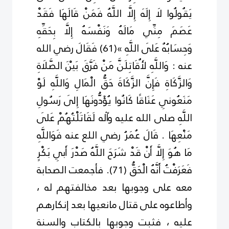
يَقُولُوا لَا إِلَهَ إِلَّا اللَّهُ فَمَنْ
قَالَهَا فَقَدْ
عَصَمَ مِنِّي مَالَهُ وَنَفْسَهُ إِلَّا بِحَقِّهِ
وَحِسَابُهُ عَلَى اللَّهِ »
(
1
6
)
فَقَالَ
رضي الله
عنه :
وَاللَّهِ لَأُقَاتِلَنَّ مَنْ فَرَّقَ بَيْنَ الصَّلَاةِ
وَالزَّكَاةِ فَإِنَّ الزَّكَاةَ حَقُّ الْمَالِ وَاللَّهِ لَوْ
مَنَعُونِي عَنَاقًا كَانُوا يُؤَدُّونَهَا إِلَى رَسُولِ
اللَّهِ
صلى الله عليه وآله
لَقَاتَلْتُهُمْ عَلَى
مَنْعِهَا . قَالَ عُمَرُ
رضي اللع عنه
فَوَاللَّهِ
مَا هُوَ إِلَّا أَنْ قَدْ شَرَحَ اللَّهُ صَدْرَ أَبِي بَكْرٍ
فَعَرَفْتُ أَنَّهُ الْحَقُّ
(
1
7
)
. فأجمعت الصحابة
معه على وجوبها بعد مخالفتهم له ،
وأطاعوه على قتال مانعيها بعد إنكارهم
عليه ، فثبت وجوبها بالكتاب والسنة