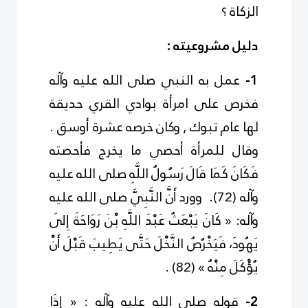
الزكاة ؟
دليل مشروعيته
:
1-
عمل به النبي
صلى الله عليه وآله
فخرص على امرأة بوادي القري حديقة
لها عام تبوك , وكان خرصه عشرة أوسق .
وقال للمرأة أحصي ما يخرج فأحصته
فَكَانَ كَمَا قَالَ رَسُولُ اللَّهِ
صلى الله عليه
وآله
(
2
7
)
. وورد أَنَّ النَّبِيَّ صلى الله عليه
وآله: « كَانَ يَبْعَثُ عَبْدَ اللَّهِ بْنَ رَوَاحَةَ إِلَى
يَهُودَ، فَيَخْرُصُ النَّخْلَ حَتَّى يَطِيبَ قَبْلَ أَنْ
يُؤْكَلَ مِنْهُ »
(
2
8
)
.
2-
قوله صلى الله عليه وآله :
«
إِذَا