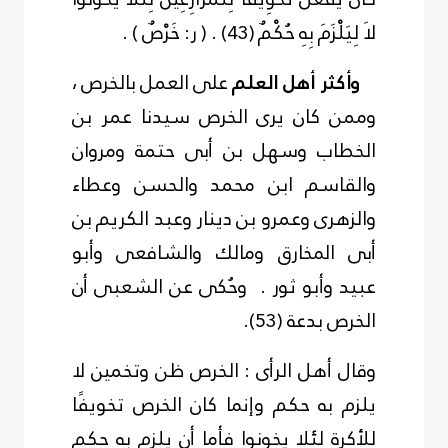
لاَ لِيَلْزَمَ بِهِ حُكْمٌ
(
3
4
)
. ( ر: خَرْصٌ ) .
وأكثر أهل العلم
على العمل بالخرص ،
وممن كان يرى الخرص سيدنا عمر بن
الخطاب وسهل بن أبى حتمة ومروان
والقاسم ابن محمد والحسن وعطاء
والزهرى وعمرو بن دينار وعبد الكريم بن
أبى المخارق ومالك والشافعى وأبو
عبيد وأبو ثور . وحُكى عن الشعبى أن
الخرص بدعة
(
3
5
)
.
وقال أهل الرأى : الخرص ظن وتخمين لا
يلزم به حكم وإنما كان الخرص تخويفًا
للأكرة لئلا يخونوا فأما أن يلزم به حكم