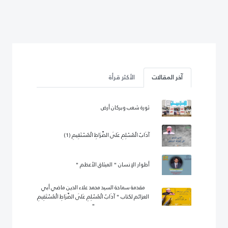
آخر المقالات
الأكثر قرأة
ثورة شعب وبركان أرض
آدَابُ الْمُسْلِمِ عَلَى الصِّرَاطِ الْمُسْتَقِيمِ (1)
أطوار الإنسان " الميثاق الأعظم "
مقدمة سماحة السيد محمد علاء الدين ماضي أبي
العزائم لكتاب " آدَابُ الْمُسْلِمِ عَلَى الصِّرَاطِ الْمُسْتَقِيمِ
"