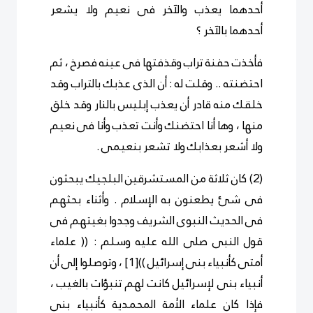
أحدهما يعذب والآخر فى نعيم ولا يشعر
أحدهما بالآخر ؟
فأخذت حفنة تراب وقذفتها فى عينه فصرخ ، ثم
احتضنته .. وقلت له : أن الذى عذبك بالتراب وقد
خلقك منه قادر أن يعذب إبليس بالنار وقد خلق
منها ، وها أنا احتضنك وأنت تعذب وأنا فى نعيم
ولا أشعر بعذابك ولا تشعر بنعيمى .
(2) كان ثلاثة من المستشرقين البلجيك يبحثون
فى شئ يطعنون به الإسلام . وأثناء بحثهم
فى الحديث النبوى الشريف وجدوا بغيتهم فى
قول النبى صلى الله عليه وسلم : (( علماء
أمتى كأنبياء بنى إسرائيل ))
[1]
، وتوصلوا إلى أن
أنبياء بنى لإسرائيل كانت لهم تنبؤات بالغيب ،
فإذا كان علماء الأمة المحمدية كأنبياء بنى