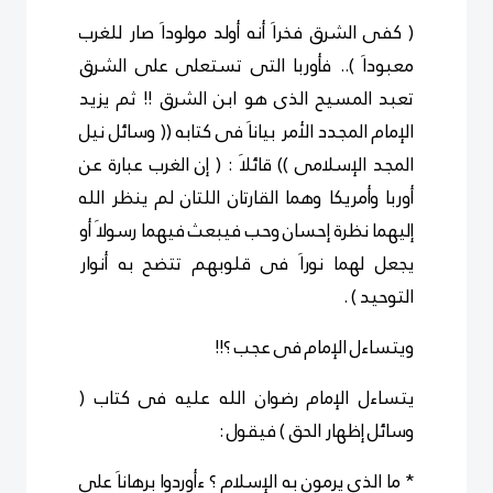
( كفى الشرق فخراَ أنه أولد مولوداَ صار للغرب
معبوداَ ).. فأوربا التى تستعلى على الشرق
تعبد المسيح الذى هو ابن الشرق !! ثم يزيد
الإمام المجدد الأمر بياناَ فى كتابه (( وسائل نيل
المجد الإسلامى )) قائلاَ : ( إن الغرب عبارة عن
أوربا وأمريكا وهما القارتان اللتان لم ينظر الله
إليهما نظرة إحسان وحب فيبعث فيهما رسولاَ أو
يجعل لهما نوراَ فى قلوبهم تتضح به أنوار
التوحيد ) .
ويتساءل الإمام فى عجب ؟!!
يتساءل الإمام رضوان الله عليه فى كتاب (
وسائل إظهار الحق ) فيقول :
* ما الذى يرمون به الإسلام ؟ ءأوردوا برهاناَ على