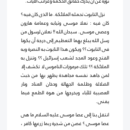
نوره عن أن يدرك حقائق الحكمة وغرائب الآيات .
نزل التابوت تحمله الملائكة . ما الذى كان فيه ؟
كان فيه : نعلا موسى وثيابه وعمامة هارون
وعصى موسى . سبحان الله !! نعلان لرسول من
رسل الله يبلغ بهما التعظيم إلى درجة أن يكونا
فى التابوت ؟؟ ويكون هذا التابوت به النصرة وبه
الفتح وعود المجد لشعب إسرائيل ؟؟ وتنزل به
الملائكة ؟؟ تلك مرموزات الناموس لا تكشف إلا
لمن جاهد نفسه مجاهدة يطهر بها من خبث
الضلالة وظلمة الجهالة ودخان العناد ونار
العصبية للآباء ويخرجها من هوة الطمع فيما
يفنى .
انتقل بنا إلى عصا موسى عليه السلام ما هى
عصا موسى ؟ غصن من شجرة ربما زرعها كافر ،