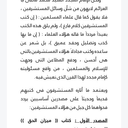
العزائم لايهون من شأن وسائل المستشرقين ،
فلا يقول كما قال علماء المسلمين : ( إن كتب
المستشرقين كلام فارغ )، ولم يلق هذه الكتب
بعيداَ مردداَ ما قاله هؤلاء العلماء : ( إن ما بها
كذب وتضليل وحقد عميق )، بل شمر عن
ساعده وكتب مجادلاَ هؤلاء المستشرقين بالتى
هى أحسن ، ودفع المطاعن التى وجهت
للإسلام والمسلمين ، من واقع مسئوليته
كإمام مجدد لهذا القرن الذى نعيش فيه .
ويعتمد ما أثاره المستشرقون فى كتبهم
قديماَ وحديثاَ على مصدرين أساسيين يردد
فحواهما كل جيل من هؤلاء المستشرقين :
المصدر الأول :
كتاب (( ميزان الحق ))