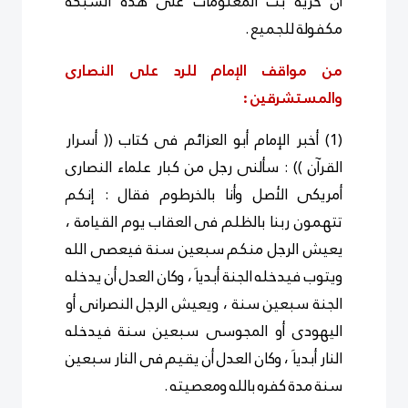
أن حرية بث المعلومات على هذه الشبكة
مكفولة للجميع .
من مواقف الإمام للرد على النصارى
والمستشرقين :
(1) أخبر الإمام أبو العزائم فى كتاب (( أسرار
القرآن )) : سألنى رجل من كبار علماء النصارى
أمريكى الأصل وأنا بالخرطوم فقال : إنكم
تتهمون ربنا بالظلم فى العقاب يوم القيامة ،
يعيش الرجل منكم سبعين سنة فيعصى الله
ويتوب فيدخله الجنة أبدياَ ، وكان العدل أن يدخله
الجنة سبعين سنة ، ويعيش الرجل النصرانى أو
اليهودى أو المجوسى سبعين سنة فيدخله
النار أبدياَ ، وكان العدل أن يقيم فى النار سبعين
سنة مدة كفره بالله ومعصيته .