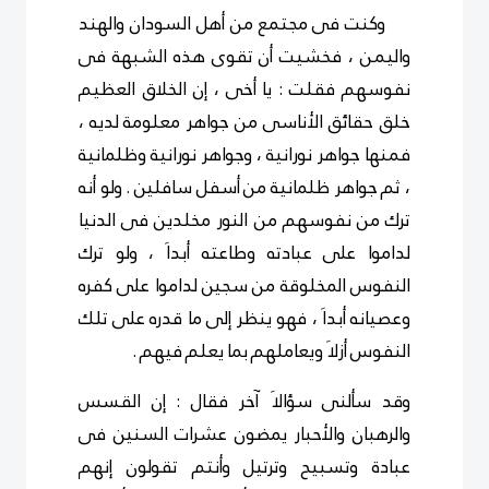
وكنت فى مجتمع من أهل السودان والهند
واليمن ، فخشيت أن تقوى هذه الشبهة فى
نفوسهم فقلت : يا أخى ، إن الخلاق العظيم
خلق حقائق الأناسى من جواهر معلومة لديه ،
فمنها جواهر نورانية ، وجواهر نورانية وظلمانية
، ثم جواهر ظلمانية من أسفل سافلين . ولو أنه
ترك من نفوسهم من النور مخلدين فى الدنيا
لداموا على عبادته وطاعته أبداَ ، ولو ترك
النفوس المخلوقة من سجين لداموا على كفره
وعصيانه أبداَ ، فهو ينظر إلى ما قدره على تلك
النفوس أزلاَ ويعاملهم بما يعلم فيهم .
وقد سألنى سؤالاَ آخر فقال : إن القسس
والرهبان والأحبار يمضون عشرات السنين فى
عبادة وتسبيح وترتيل وأنتم تقولون إنهم