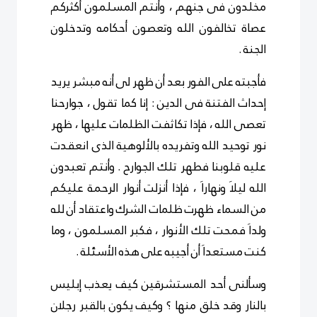
مخلدون فى جنهم ، وأنتم المسلمون أكثركم
عصاة تخالفون الله وتعصون أحكامه وتدخلون
الجنة .
فأجبته على الفور بعد أن ظهر لى أنه مبشر يريد
إحداث الفتنة فى الدين : إنا كما تقول ، جوارحنا
تعصى الله ، فإذا تكاثفت الظلمات عليها ، ظهر
نور توحيد الله وتفريده بالألوهية الذى انعقدت
عليه قلوبنا فطهر تلك الجوارح . وأنتم تعبدون
الله ليلاَ ونهاراَ ، فإذا أنزلت أنوار الرحمة عليكم
من السماء ظهرت ظلمات الشرك واعتقاد أن لله
ولداَ فمحت تلك الأنوار ، فكبر المسلمون ، وما
كنت مستعداَ أن أجيبه على هذه الأسئلة .
وسألنى أحد المستشرقين كيف يعذب إبليس
بالنار وقد خلق منها ؟ وكيف يكون بالقبر رجلان