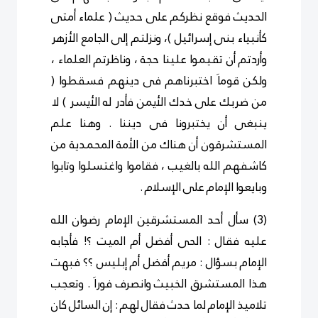
الحديث فوقع نظركم على حديث ( علماء أمتى
كأنبياء بنى إسرائيل )، ونزلتم إلى الجامع الأزهر
وأردتم أن تقيموا علينا حجة ، وناظرتم العلماء ،
ولكن قوماَ اختبرناهم فى دينهم فسقطوا (
من ضربك على خدك الأيمن فأدر له الأيسر ) لا
ينبغى أن يختبرونا فى ديننا . وهنا علم
المستشرقون أن هناك من الأمة المحمدية من
كاشفهم الله بالغيب ، فقاموا واغتسلوا وتابوا
وبايعوا الإمام على الإسلام .
(3) سأل أحد المستشرقين الإمام رضوان الله
عليه فقال : الحى أفضل أم الميت ؟! فأجابه
الإمام بسؤال : مريم أفضل أم إبليس ؟؟ فبهت
هذا المستشرق الخبيث وانصرف فوراَ . وتعجب
تلاميذ الإمام لما حدث فقال لهم : إن السائل كان