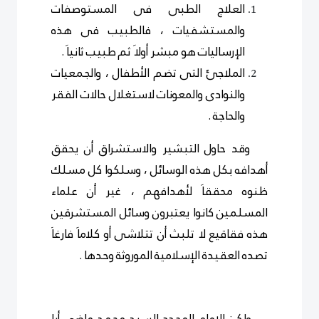
العلاج الطبى فى المستوصفات
والمستشفيات ، فالطبيب فى هذه
الإرساليات هو مبشر أولاَ ثم طبيب ثانياَ .
الملاجئ التى تضم الأطفال ، والجمعيات
والنوادى والمعونات لاستغلال حالات الفقر
والحاجة .
وقد حاول التبشير والاستشراق أن يحقق
أهدافه بكل هذه الوسائل ، وسلكوا كل مسلك
ظنوه محققاَ لأهدافهم ، غير أن علماء
المسلمين كانوا يعتبرون وسائل المستشرقين
هذه فقاقيع لا تلبث أن تتلاشى أو كلاماَ فارغاَ
تصده العقيدة الإسلامية الموروثة وحدها .
ولكن الإمام المجدد السيد محمد ماضى أبا