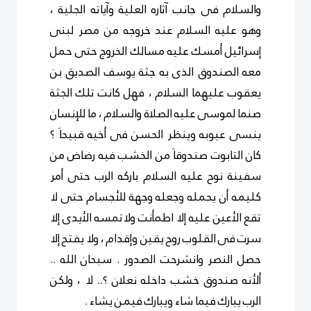
والسلام فى جانب آثاره العلية وآياته الجلية ،
وهو عليه السلام عند خروجه من مصر لبنى
إسرائيل أمسك عليه مسالك الخروج حتى حمل
معه الصندوق الذى به جثة يوسف الصديق بن
يعقوب عليهما السلام ، فهل كانت تلك الجثة
صنما لموسى عليه الصلاة والسلام ، ما للإنسان
ينسى عيوبه وينظر الحسن فى أخيه قبيحاَ ؟
كان التابوت صندوقاَ من الخشب فيه رضاض من
سفينة نوح عليه السلام باركه الرب حتى أمر
كليمه أن يحمله وجعله وجهة للأجسام حتى لا
تقع الأعين عليه إلا اطمأنت ولاتمسه الأيدى إلا
سرت فى القلوب روح يقين وإقدام ، ولا يفتح إلا
حصل النصر وانشرحت الصدور . سبحان الله ..
ألأنه صندوق خشب داخله نعلان ؟.. لا ، ولكن
الرب يبارك فيما شاء ويبارك فيمن يشاء .