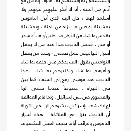
ويستسقى به ويستفتح به ، قالوا : إنه أنزل مع
آدم من الجنة . أنا لا أنكر عليهم قولهم ولا
أسلمه لهم ، فإن الرب الذى أنزل الناموس
بمشيئة يقدس ما ينزله من الجنة ، وبمشيئة
يقدس ما شاء من الأرض من طين أو ماء أو شجر
أو مدر . فحمل التابوت هذا عند من لا يعقل
أسرار النواميس عمل صنمى ، وعند من يعقل
النواميس يقول : الرب يحكم على خلقه بما شاء
ويأمرهم بما شاء ويختبرهم بما شاء . هذا
التابوت بعد موسى رفع إلى السماء كما بين
فى التوراة . خصوصاَ عندما فشى الزنا
والفسوق فى بنى إسرائيل . ولما قام العمالقة
لهلاك شعب إسرائيل ، بشرهم الرب فى التوراة
أن التابوت ينزل مع الملائكة . هذه أسرار
الناموس وغرائب آياته تحجب العقل المكسوف