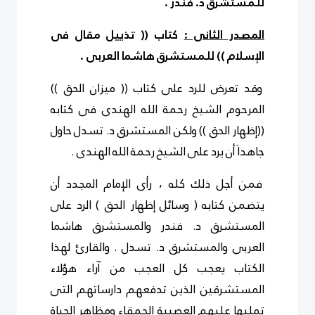
للمستشرق د. فندر .
المصدر الثانى :
كتاب (( تذييل مقال فى
الإسلام )) للمستشرق هاشما العربى .
وقد تعرض للرد على كتاب (( ميزان الحق ))
المرحوم الشيخ رحمة الله الهندى فى كتابه
((إظهار الحق )) ولكن
المستشرق د. تسدل حاول
جاهداَ أن يرد على الشيخ رحمة الله الهندى
.
فمن أجل ذلك كله ، رأى الإمام المجدد أن
يتضمن كتابه ( وسائل إظهار الحق ) الرد على
المستشرق د. فندر والمستشرق هاشما
العربى والمستشرق د. تسدل . والقارئ لهذا
الكتاب يعجب كل العجب من آراء هؤلاء
المستشرقين الذين تدفعهم دارساتهم التى
تمليها عليهم العصبية الحمقاء ومظاهر الحياة