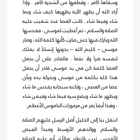
وسقاها كافر ، وقطعها من الشجرة كافر . وإذا
أراد الله أن يظهر الآية يظهرها كيف شاء وبما
شاء وفيما شاء . كانت العصا عند شعيب عليه
الصلاة والسلام ، ثم أعطيت لموسى ، فقدسها
الله وبارك فيها حتى صارت كأنها كلمة الله ، وصار
موسى – كليم الله – بدونها إنساناَ لا يملك
لنفسه ضراَ ولا نفعاَ . فالقادر على أن يجعل
العصا كلمة كن فى يد موسى قادر أن يجعل
هذا كله بكلمة من موسى وبحركة يده وبأى
عصا من العصى ، ولكنه سبحانه يقدس ما شاء
ويظهر ما شاء ويضع سره فيما شاء وفيمن شاء
، وهذا أيضاَ رمز من مرموزات الناموس الأعظم .
انتقل بنا إلى الخليل أصل الرسل عليهم الصلاة
والسلام ووالدهم الأوسط ومبدأ الفيض
الأقدس. ثبت بالتواتر وبالأثر أنه عليه الصلاة