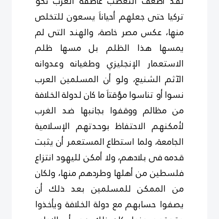
لقد أضعف التعصب عاطفة العرب نحو
تركيا حتى جعلهم أحياناَ يسعون للتخلص
منها، عكس مصر خاصة، والهند التى لم
يمسها هذا الظلم بل مسها ظلم
الاستعمار الإنجليزي وطغيانه وعدوانه
الآثم الشنيع، ولو أن المسلمين العرب
نسوا أو تناسوا مؤقتاَ ما كان لدولة الخلافة
من مظالم ووقفوا بجانبها ضد الغرب
لأمكنهم الاحتفاظ بوحدتهم الإسلامية
الجامعة، ولما استطاع المستعمر أن يثبت
قدمه فى بلادهم، ولا أمكن لليهود انتزاع
فلسطين من أهلها وطردهم منها، ولكان
من الممكن للمسلمين بعد ذلك أن
يصفوا حسابهم مع دولة الخلافة ويأخذوا