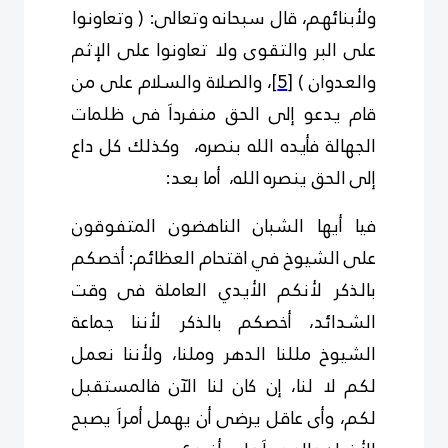
ولأبنائهم، قال سبحانه وتعالى: ( وتعاونوا
على البر والتقوى ولا تعاونوا على الإثم
والعدوان )
[5]
، والصلاة والسلام على من
قام يدعو إلى الحق منفرداَ فى ظلمات
الجهالة فأيده الله بنصره، وكذلك كل داع
إلى الحق ينصره الله، أما بعد:
فيا أيها الشبان الناهضون المتفوقون
على الشيوخ في اقتحام العظائم: أخصكم
بالذكر لأنكم الأيدي العاملة فى وقت
الشدائد، أخصكم بالذكر لأننا جماعة
الشيوخ مللنا الدهر وملنا، ولأننا نعمل
لكم لا لنا، إن كان لنا الآن فالمستقبل
لكم، وأى عاقل يرضى أن يهمل أمراَ يصبح