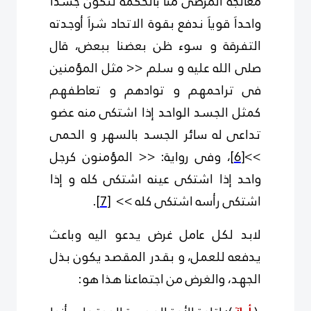
معالجة المرضى منا بالحكمة لنكون جسداَ
واحداَ قوياَ ندفع بقوة الاتحاد شراَ أوجدته
التفرقة و سوء ظن بعضنا ببعض، قال
صلى الله عليه و سلم << مثل المؤمنين
فى تراحمهم و توادهم و تعاطفهم
كمثل الجسد الواحد إذا اشتكى منه عضو
تداعى له سائر الجسد بالسهر و الحمى
>>
[6]
، وفى رواية: << المؤمنون كرجل
واحد إذا اشتكى عينه اشتكى كله و إذا
اشتكى رأسه اشتكى كله >>
[7]
.
لابد لكل عامل غرض يدعو اليه وباعث
يدفعه للعمل، و بقدر المقصد يكون بذل
الجهد، والغرض من اجتماعنا هذا هو: