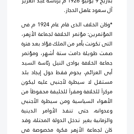
بتاريخ 9 يونيو 1926 م برئاسة عبد العزيز
آل سعود عاهل الحجاز.
*وكان الخلاف الذى قام عام 1924 م فى
المؤتمرين: مؤتمر الخلافة لجماعة الأزهر،
التى تكونت بأمر من الملك فؤاد بعد فترة
صمت طويلة دامت ستة أشهر، ومؤتمر
جماعة الخلافة بوادى النيل رئاسة السيد
أبى العزائم، يحوم فقط حول إيجاد بلد
مستقل لا سيطرة لأجنبى عليه ليكون
مركزاَ للخلافة ومقراَ للخليفة محفوظاَ من
الأهواء السياسية ومن سيطرة الأجنبى
وعدوانه، حتى تنفذ الأوامر الدينية
والزمانية بغير تدخل الدولة المحتلة، وقد
كان لجماعة الأزهر فكرة مخصوصة فى