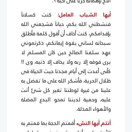
الأخ بإهماله حرباَ على أخيه ؟.
أيها الشباب العامل:
كنت كسلاناَ
فنشطني الله بكم، حباناَ فشجعني الله
بإقدامكم، كنت أخاف أن أقول كلمة فأطلق
سبحانه لساني بقوة إيمانكم، ذكرتموني
عهد سلفنا الصالح حين كان المسلم لا
يرى فوقه إلا ربه ولا يخاف إلا ذنبه، وى !!
كأنى أعدت إلى أيام مجدنا حيث الحياة فى
ظلال الحرية، فأشكر الله على ما تفضل به
علينا من غيرة لوطننا تغير كل شئ أتت
عليه، وحمية لديننا تمحو البدع المضلة
والأهواء المذلة.
أنتم أيها النشء
أقمتم الحجة بما قمتم به