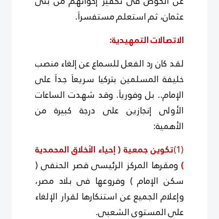
عن الخوض فى تكفير إخوانهم من بنى
عثمان، ثم استعلم مستفسراَ.
الاتصالات التمهيدية:
لقد كان رد الفعل للسماع عن إلغاء منصب
خليفة المسلمين بتركيا سريعاَ جداَ على
الإمام.. بل وفورياَ. وقد شهدت الساعات
الأولى إنجازين على درجة كبيرة من
الأهمية:
(1)
تكوين جمعية ( إحياء الأخلاق المحمدية
)
ومقرها المركز الرئيسى قصر الحنفى (
سكن الإمام ) وفروعها فى بلاد مصر،
وإعلام الجميع عن استنكارها لقرار الإلغاء
على المستوى الشعبى.