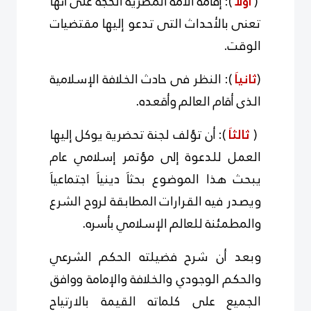
(
أولآ
): إقامة الأمة المصرية الحجة على أنها
تعنى بالأحداث التى تدعو إليها مقتضيات
الوقت.
(
ثانياَ
): النظر فى حادث الخلافة الإسلامية
الذى أقام العالم وأقعده.
(
ثالثاَ
): أن تؤلف لجنة تحضرية يوكل إليها
العمل للدعوة إلى مؤتمر إسلامي عام
يبحث هذا الموضوع بحثاَ دينياَ اجتماعياَ
ويصدر فيه القرارات المطابقة لروح الشرع
والمطمئنة للعالم الإسلامي بأسره.
وبعد أن شرح فضيلته الحكم الشرعي
والحكم الوجودي والخلافة والإمامة ووافق
الجميع على كلماته القيمة بالارتياح