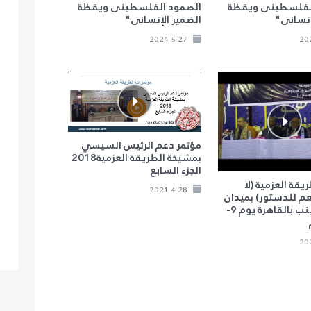
لفلسطينى ويقظة
الصمود الفلسطينى ويقظة
إنسانى"
الضمير الإنسانى"
27 5 2024
مؤتمر دعم الرئيس السيسي
بمشيخة الطريقة العزمية2018
الجزء السابع
يقة العزمية (لا
28 4 2021
عم للدستور) بميدان
السيدة زينب بالقاهرة يوم 9-