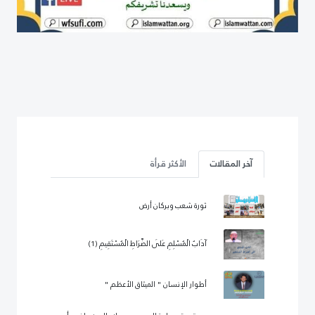
آخر المقالات
الأكثر قرأة
ثورة شعب وبركان أرض
آدَابُ الْمُسْلِمِ عَلَى الصِّرَاطِ الْمُسْتَقِيمِ (1)
أطوار الإنسان " الميثاق الأعظم "