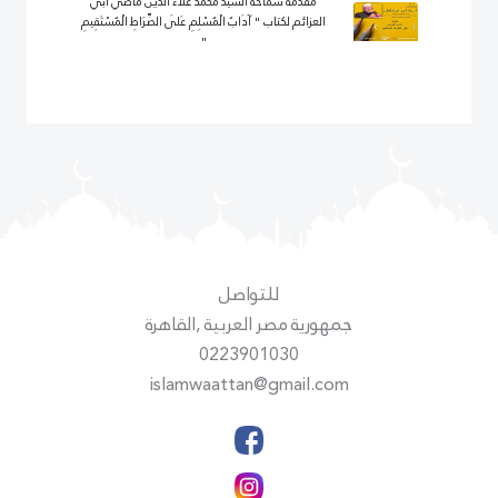
مقدمة سماحة السيد محمد علاء الدين ماضي أبي
العزائم لكتاب " آدَابُ الْمُسْلِمِ عَلَى الصِّرَاطِ الْمُسْتَقِيمِ
"
للتواصل
جمهورية مصر العربية ,القاهرة
0223901030
islamwaattan@gmail.com