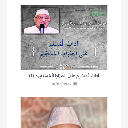
آدَابُ الْمُسْلِمِ عَلَى الصِّرَاطِ الْمُسْتَقِيمِ (1)
28/07/2025