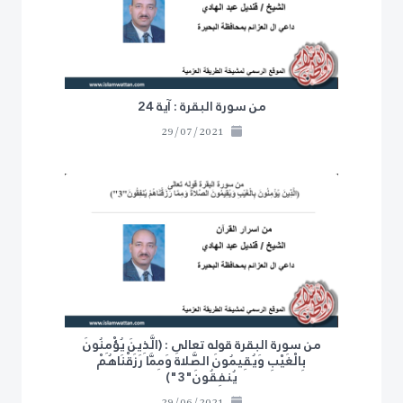
من سورة البقرة : آية 24
29/07/2021
من سورة البقرة قوله تعالى : (الَّذِينَ يُؤْمِنُونَ
بِالْغَيْبِ وَيُقِيمُونَ الصَّلاةَ وَمِمَّا رَزَقْنَاهُمْ
يُنفِقُونَ"3")