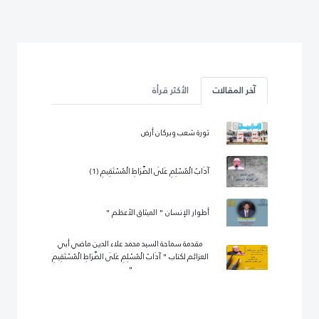
آخر المقالات
الأكثر قرأة
ثورة شعب وبركان أرض
آدَابُ الْمُسْلِمِ عَلَى الصِّرَاطِ الْمُسْتَقِيمِ (1)
أطوار الإنسان " الميثاق الأعظم "
مقدمة سماحة السيد محمد علاء الدين ماضي أبي
العزائم لكتاب " آدَابُ الْمُسْلِمِ عَلَى الصِّرَاطِ الْمُسْتَقِيمِ
"