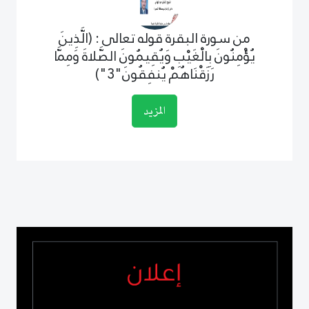
من سورة البقرة قوله تعالى : (الَّذِينَ
يُؤْمِنُونَ بِالْغَيْبِ وَيُقِيمُونَ الصَّلاةَ وَمِمَّا
رَزَقْنَاهُمْ يُنفِقُونَ"3")
المزيد