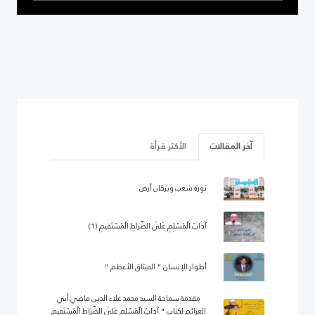
آخر المقالات
الأكثر قرأة
ثورة شعب وبركان أرض
آدَابُ الْمُسْلِمِ عَلَى الصِّرَاطِ الْمُسْتَقِيمِ (1)
أطوار الإنسان " الميثاق الأعظم "
مقدمة سماحة السيد محمد علاء الدين ماضي أبي
العزائم لكتاب " آدَابُ الْمُسْلِمِ عَلَى الصِّرَاطِ الْمُسْتَقِيمِ