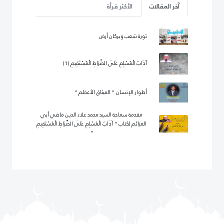
آخر المقالات
الأكثر قرأة
ثورة شعب وبركان أرض
آدَابُ الْمُسْلِمِ عَلَى الصِّرَاطِ الْمُسْتَقِيمِ (1)
أطوار الإنسان " الميثاق الأعظم "
مقدمة سماحة السيد محمد علاء الدين ماضي أبي
العزائم لكتاب " آدَابُ الْمُسْلِمِ عَلَى الصِّرَاطِ الْمُسْتَقِيمِ
"