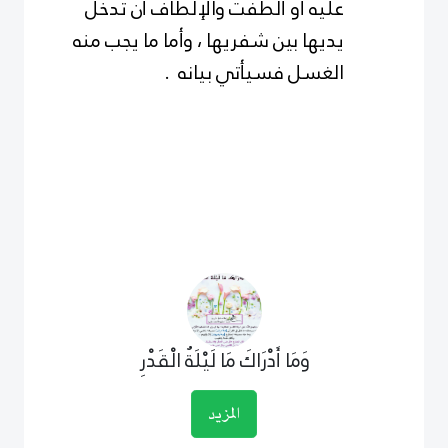
عليه أو ألطفت والإلطاف أن تدخل
يديها بين شفريها ، وأما ما يجب منه
الغسل فسيأتي بيانه .
وَمَا أَدْرَاكَ مَا لَيْلَةُ الْقَدْرِ
المزيد