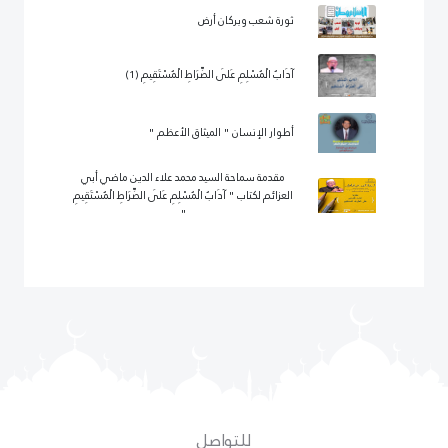
ثورة شعب وبركان أرض
آدَابُ الْمُسْلِمِ عَلَى الصِّرَاطِ الْمُسْتَقِيمِ (1)
أطوار الإنسان " الميثاق الأعظم "
مقدمة سماحة السيد محمد علاء الدين ماضي أبي
العزائم لكتاب " آدَابُ الْمُسْلِمِ عَلَى الصِّرَاطِ الْمُسْتَقِيمِ
"
للتواصل