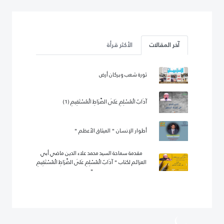
آخر المقالات
الأكثر قرأة
ثورة شعب وبركان أرض
آدَابُ الْمُسْلِمِ عَلَى الصِّرَاطِ الْمُسْتَقِيمِ (1)
أطوار الإنسان " الميثاق الأعظم "
مقدمة سماحة السيد محمد علاء الدين ماضي أبي
العزائم لكتاب " آدَابُ الْمُسْلِمِ عَلَى الصِّرَاطِ الْمُسْتَقِيمِ
"