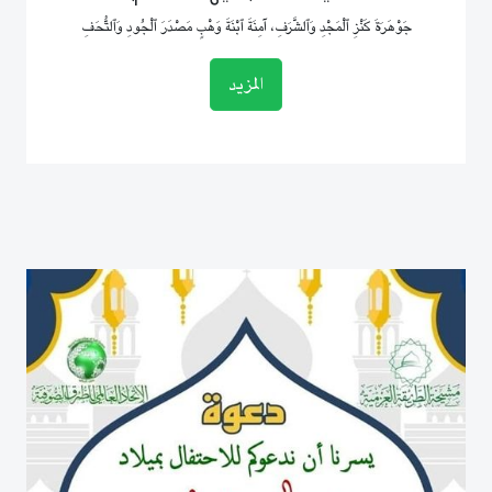
جَوْهَرَةَ كَنْزِ ٱلْمَجْدِ وَٱلشَّرَفِ، آمِنَةَ ٱبْنَةَ وَهْبٍ مَصْدَرَ ٱلْجُودِ وَٱلتُّحَفِ
المزيد