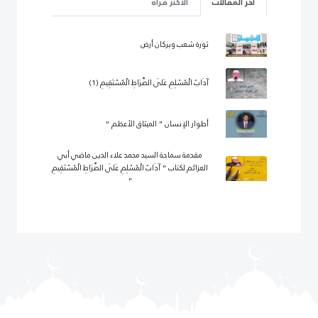
آخر المقالات
الأكثر قرأة
ثورة شعب وبركان أرض
آدَابُ الْمُسْلِمِ عَلَى الصِّرَاطِ الْمُسْتَقِيمِ (1)
أطوار الإنسان " الميثاق الأعظم "
مقدمة سماحة السيد محمد علاء الدين ماضي أبي
العزائم لكتاب " آدَابُ الْمُسْلِمِ عَلَى الصِّرَاطِ الْمُسْتَقِيمِ
"